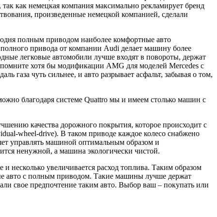
, так как немецкая компания максимально рекламирует бренд
ствования, произведенные немецкой компанией, сделали
егодня полным приводом наиболее комфортные авто
а полного привода от компании Audi делает машину более
одные легковые автомобили лучше входят в повороты, держат
Вспомните хотя бы модификации AMG для моделей Mercedes с
газа чуть сильнее, и авто разрывает асфальт, забывая о том,
ожно благодаря системе Quattro мы и имеем столько машин с
учшению качества дорожного покрытия, которое происходит с
idual-wheel-drive). В таком приводе каждое колесо снабжено
ляет управлять машиной оптимальным образом и
ится ненужной, а машина экологически чистой.
 и несколько увеличивается расход топлива. Таким образом
вые авто с полным приводом. Такие машины лучше держат
ли свое предпочтение таким авто. Выбор ваш – покупать или