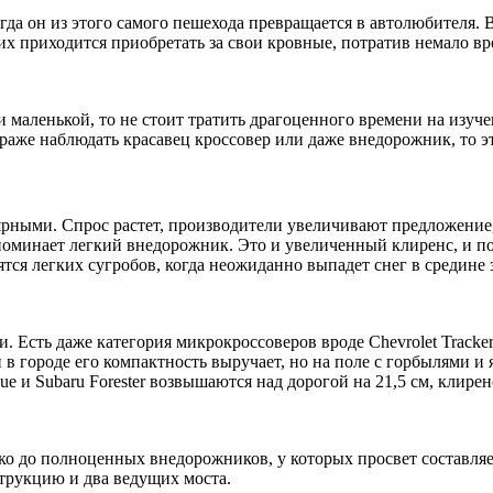
да он из этого самого пешехода превращается в автолюбителя. 
их приходится приобретать за свои кровные, потратив немало в
маленькой, то не стоит тратить драгоценного времени на изучени
гараже наблюдать красавец кроссовер или даже внедорожник, то э
ярными. Спрос растет, производители увеличивают предложение,
поминает легкий внедорожник. Это и увеличенный клиренс, и по
ятся легких сугробов, когда неожиданно выпадет снег в средине
и. Есть даже категория микрокроссоверов вроде Chevrolet Tracke
и в городе его компактность выручает, но на поле с горбылями и
e и Subaru Forester возвышаются над дорогой на 21,5 см, клирен
ко до полноценных внедорожников, у которых просвет составляе
трукцию и два ведущих моста.