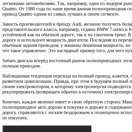
легковыми автомобилями. Так, например, один из лидеров рын
Quattro. От 1980 года по наше время данная полноприводная 
привод Quattro одним из самых лучших в своем сегменте.
Зависть производителей к бренду Audi, желание получить бол
представительского класса, например, седаны BMW 7-series и 
устойчивой как на обычной дороге, так и на гоночном треке.
дорогу и используют мощность двигателя. Последняя из переч
обычным задним приводом: у машины бешенная мощность, но при
что такое управление. Это наглядный пример того, для чего 
Subaru двигала вперёд восточный рынок полноприводных легко
полным приводом.
Наблюдаемая тенденция перехода на полный привод, кажется, 
развитием цивилизации. Правда, при этом в будущем полный при
своим электромотором, к которому электроэнергия подводитс
рекуперировать (возвращать обратно в источник) электроэнер
Конечно, каждое явление имеет и свою обратную сторону. Маш
полноприводное авто дороже в покупке и дороже в содержани
дорогу, справляются с легким бездорожьем и полноценно испо
не покупать.