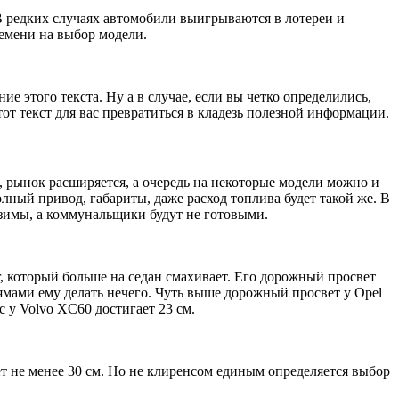
В редких случаях автомобили выигрываются в лотереи и
ремени на выбор модели.
е этого текста. Ну а в случае, если вы четко определились,
тот текст для вас превратиться в кладезь полезной информации.
 рынок расширяется, а очередь на некоторые модели можно и
лный привод, габариты, даже расход топлива будет такой же. В
 зимы, а коммунальщики будут не готовыми.
r, который больше на седан смахивает. Его дорожный просвет
 ямами ему делать нечего. Чуть выше дорожный просвет у Opel
с у Volvo XC60 достигает 23 см.
т не менее 30 см. Но не клиренсом единым определяется выбор