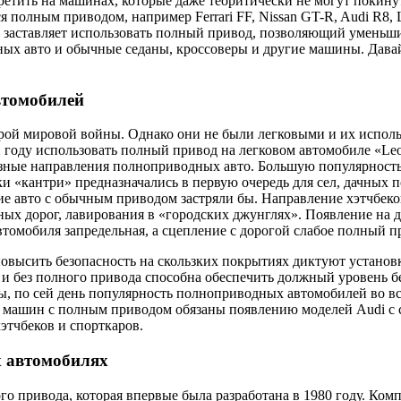
тить на машинах, которые даже теоритически не могут покинут
 полным приводом, например Ferrari FF, Nissan GT-R, Audi R8, L
заставляет использовать полный привод, позволяющий уменьши
дных авто и обычные седаны, кроссоверы и другие машины. Дав
втомобилей
ой мировой войны. Однако они не были легковыми и их исполь
 году использовать полный привод на легковом автомобиле «Le
азные направления полноприводных авто. Большую популярност
еки «кантри» предназначались в первую очередь для сел, дачных
гие авто с обычным приводом застряли бы. Направление хэтчбек
ых дорог, лавирования в «городских джунглях». Появление на 
томобиля запредельная, а сцепление с дорогой слабое полный п
овысить безопасность на скользких покрытиях диктуют установк
 и без полного привода способна обеспечить должный уровень 
, по сей день популярность полноприводных автомобилей во все
х машин с полным приводом обязаны появлению моделей Audi с 
этчбеков и спорткаров.
х автомобилях
го привода, которая впервые была разработана в 1980 году. Ко