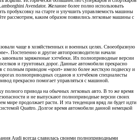
ь асфальт. Исторически большинство суперкаров и спорткаров
amborghini Avendator. Желание более полно использовать
ть пробуксовку на старте и улучшить управляемость машины
айте рассмотрим, каким образом появились легковые машины с
зовали чаще в хозяйственных и военных целях. Своеобразную
one». Постепенно и другие автопроизводители начали
ь завоевали заряженные хэтчбеки. Их полноприводные версии
 поселков и грунтовых дорог. Данные автомобили прекрасно
ов с полным приводом «sport» имело более жесткую подвеску и
дорогах полноприводных седанов и хэтчбеков специалисты
ривод прекрасно помогает управляться с машиной.
у полного привода на обычных легковых авто. В то же время
безопасности и не выпускают полноприводные версии своих
м мире продолжает расти. И эта тенденция вряд ли будет идти
системой Quattro. Долгое время автомобили данной немецкой
мпания Audi всегда славилась своими полноприводными