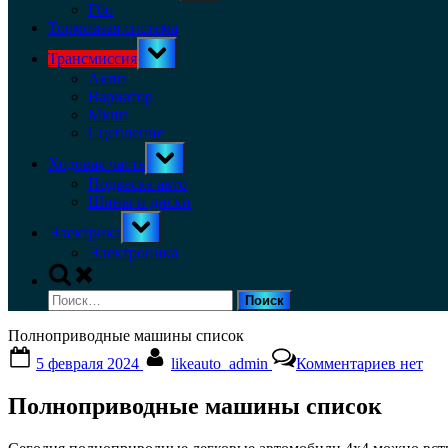
menu
Гбо
Тормозная система
Toggle
Трансмиссия
sub-
menu
Акпп
Вариатор
Мкпп
Сцепление
Toggle
Ходовая часть
sub-
menu
Подвеска авто
Шины и диски
Toggle
Электрика
sub-
menu
Электроника
Toggle
search
Найти:
form
Полноприводные машины список
Posted
By
к
5 февраля 2024
likeauto_admin
Комментариев
нет
on
записи
Полноп
Полноприводные машины список
машин
список