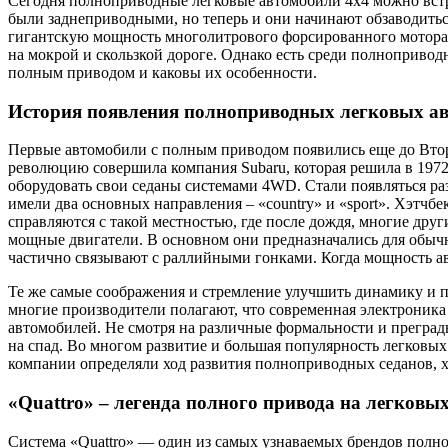
Сегодня полноприводные легковые автомобили 4х4 можно встре
были заднеприводными, но теперь и они начинают обзаводиться
гигантскую мощность многолитрового форсированного мотора 
на мокрой и скользкой дороге. Однако есть среди полноприво
полным приводом и каковы их особенности.
История появления полноприводных легковых а
Первые автомобили с полным приводом появились еще до Втор
революцию совершила компания Subaru, которая решила в 1972
оборудовать свои седаны системами 4WD. Стали появляться р
имели два основных направления – «country» и «sport». Хэтчб
справляются с такой местностью, где после дождя, многие дру
мощные двигатели. В основном они предназначались для обычн
частично связывают с раллийными гонками. Когда мощность ав
Те же самые соображения и стремление улучшить динамику и п
многие производители полагают, что современная электроника
автомобилей. Не смотря на различные формальности и преграды
на спад. Во многом развитие и большая популярность легковы
компании определяли ход развития полноприводных седанов, х
«Quattro» – легенда полного привода на легковы
Система «Quattro» — один из самых узнаваемых брендов полно