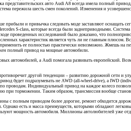
ка представительских авто Audi A8 всегда имела полный привод
система пережила шесть смен поколений. Изменения и усовершен
ьше прибыли и привычка следовать моде заставляют оснащать с
Mercedes S-class, которые всегда были заднеприводными. Систем
 В ходе проведенных исследований было доказано, что полноприв
исленных характеристик является чуть ли не главным плюсом. 
менить ее полностью практически невозможно. Жмешь на педаль 
нужен полный привод на мощные автомобили.
вых автомобилей, а Audi помогала развивать европейский. Возм
противоречит другой тенденции – развитию дорожной сети и ул
вод будет подразумевать не AWD (all-wheel-drive), а IWD (indiv
я по проводам. Индивидуальный привод на каждое колесо позво
гию при торможении. Таким образом, трансмиссия вообще станов
ины с полным приводом более дорогие, ремонт обходится дороже
и. Однако есть и масса преимуществ, которыми обладают легко
льзуют мощность автомобиля. Миллионы автолюбителей уже отда