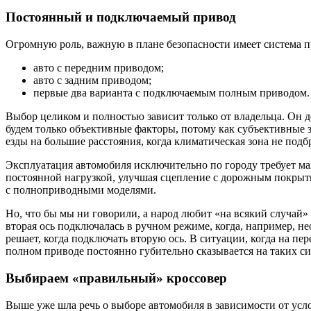
Постоянный и подключаемый привод
Огромную роль, важную в плане безопасности имеет система 
авто с передним приводом;
авто с задним приводом;
первые два варианта с подключаемым полным приводом.
Выбор целиком и полностью зависит только от владельца. Он 
будем только объективные факторы, потому как субъективные з
езды на большие расстояния, когда климатическая зона не по
Эксплуатация автомобиля исключительно по городу требует ма
постоянной нагрузкой, улучшая сцепление с дорожным покрыти
с полноприводными моделями.
Но, что бы мы ни говорили, а народ любит «на всякий случай
вторая ось подключалась в ручном режиме, когда, например, н
решает, когда подключать вторую ось. В ситуации, когда на пе
полном приводе постоянно губительно сказывается на таких сис
Выбираем «правильный» кроссовер
Выше уже шла речь о выборе автомобиля в зависимости от усл