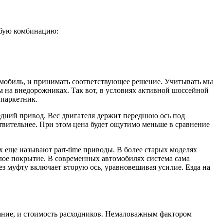
юбую комбинацию:
томобиль, и принимать соответствующее решение. Учитывать мы
ом на внедорожниках. Так вот, в условиях активной шоссейной
 паркетник.
едний привод. Вес двигателя держит переднюю ось под
твительнее. При этом цена будет ощутимо меньше в сравнение
 еще называют part-time приводы. В более старых моделях
елое покрытие. В современных автомобилях система сама
ез муфту включает вторую ось, уравновешивая усилие. Езда на
вание, и стоимость расходников. Немаловажным фактором