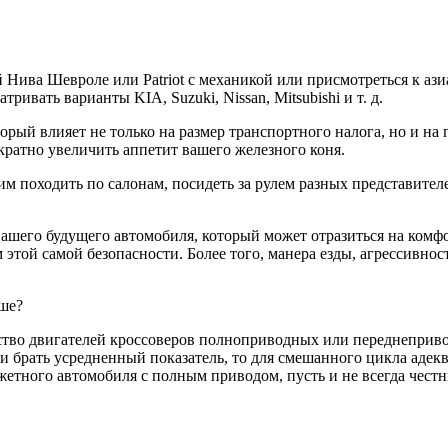
Нива Шевроле или Patriot с механикой или присмотреться к азиат
ивать варианты KIA, Suzuki, Nissan, Mitsubishi и т. д.
торый влияет не только на размер транспортного налога, но и н
ратно увеличить аппетит вашего железного коня.
 походить по салонам, посидеть за рулем разных представителе
ашего будущего автомобиля, который может отразиться на комфор
м этой самой безопасности. Более того, манера езды, агрессивно
чше?
нство двигателей кроссоверов полноприводных или переднеприв
и брать усредненный показатель, то для смешанного цикла адекв
жетного автомобиля с полным приводом, пусть и не всегда чест