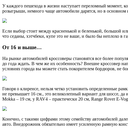
У каждого пешехода в жизни наступает переломный момент, ког
розыгрыши, немного чаще автомобили дарятся, но в основном 
Если выбор стоит между красненькой и беленькой, большой или 
что седаны, хэтчбеки, купе это не ваше, и было бы неплохо в 
От 16 и выше…
На рынке автомобилей кроссоверы становятся все более попул
до года ждать. В чем же их особенность? Внешне кроссовер на
условиях города вы можете стать покорителем бордюров, не бо
Говоря о клиренсе, нельзя четко установить определенные рамк
не превышает 16 см., это великолепный вариант для шоссе, да 
Mokka – 19 см, у RAV4 – практически 20 см, Range Rover E-Vogu
Конечно, с такими цифрами этому семейству автомобилей дале
авто. Внедорожник обязательно имеет усиленную рамную конс