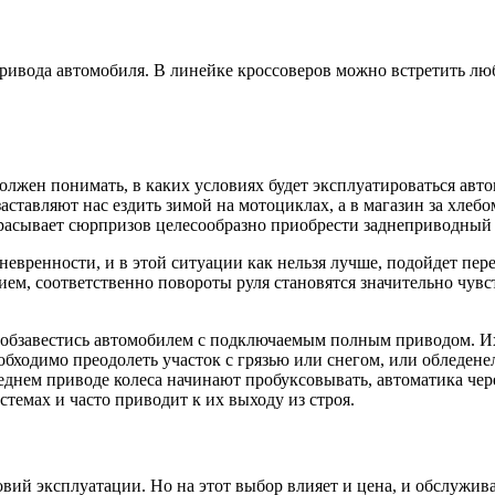
привода автомобиля. В линейке кроссоверов можно встретить л
должен понимать, в каких условиях будет эксплуатироваться ав
аставляют нас ездить зимой на мотоциклах, а в магазин за хлеб
дбрасывает сюрпризов целесообразно приобрести заднеприводный
невренности, и в этой ситуации как нельзя лучше, подойдет пер
ем, соответственно повороты руля становятся значительно чувс
» обзавестись автомобилем с подключаемым полным приводом. Их
еобходимо преодолеть участок с грязью или снегом, или обледен
реднем приводе колеса начинают пробуксовывать, автоматика чер
темах и часто приводит к их выходу из строя.
овий эксплуатации. Но на этот выбор влияет и цена, и обслужи