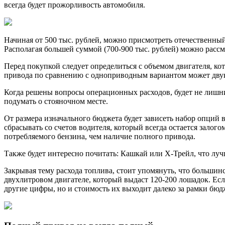
всегда будет прожорливость автомобиля.
Начиная от 500 тыс. рублей, можно присмотреть отечественный 
Располагая большей суммой (700-900 тыс. рублей) можно рассматр
Перед покупкой следует определиться с объемом двигателя, ко
привода по сравнению с одноприводным вариантом может двук
Когда решены вопросы операционных расходов, будет не лишним
подумать о стояночном месте.
От размера изначального бюджета будет зависеть набор опций в
сбрасывать со счетов водителя, который всегда остается залого
потребляемого бензина, чем наличие полного привода.
Также будет интересно почитать: Кашкай или Х-Трейл, что лу
Закрывая тему расхода топлива, стоит упомянуть, что больши
двухлитровом двигателе, который выдаст 120-200 лошадок. Есл
другие цифры, но и стоимость их выходит далеко за рамки бюд