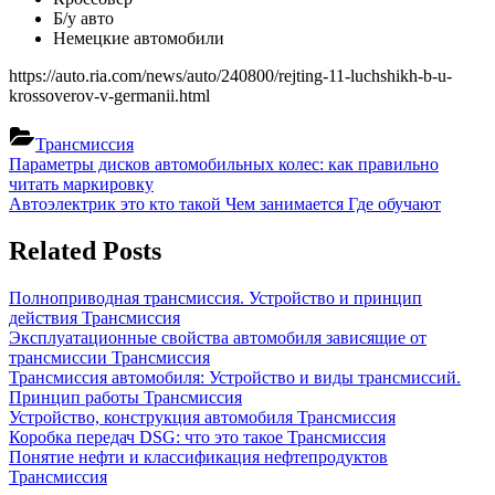
Б/у авто
Немецкие автомобили
https://auto.ria.com/news/auto/240800/rejting-11-luchshikh-b-u-
krossoverov-v-germanii.html
Трансмиссия
Навигация
Previous
Параметры дисков автомобильных колес: как правильно
Post:
читать маркировку
по
Next
Автоэлектрик это кто такой Чем занимается Где обучают
записям
Post:
Related Posts
Полноприводная трансмиссия. Устройство и принцип
действия
Трансмиссия
Эксплуатационные свойства автомобиля зависящие от
трансмиссии
Трансмиссия
Трансмиссия автомобиля: Устройство и виды трансмиссий.
Принцип работы
Трансмиссия
Устройство, конструкция автомобиля
Трансмиссия
Коробка передач DSG: что это такое
Трансмиссия
Понятие нефти и классификация нефтепродуктов
Трансмиссия