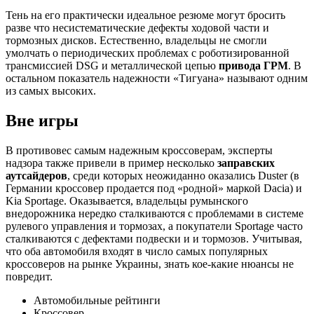
Тень на его практически идеальное резюме могут бросить
разве что несистематические дефекты ходовой части и
тормозных дисков. Естественно, владельцы не смогли
умолчать о периодических проблемах с роботизированной
трансмиссией DSG и металлической цепью
привода ГРМ
. В
остальном показатель надежности «Тигуана» называют одним
из самых высоких.
Вне игры
В противовес самым надежным кроссоверам, эксперты
надзора также привели в пример несколько
заправских
аутсайдеров
, среди которых неожиданно оказались Duster (в
Германии кроссовер продается под «родной» маркой Dacia) и
Kia Sportage. Оказывается, владельцы румынского
внедорожника нередко сталкиваются с проблемами в системе
рулевого управления и тормозах, а покупатели Sportage часто
сталкиваются с дефектами подвески и и тормозов. Учитывая,
что оба автомобиля входят в число самых популярных
кроссоверов на рынке Украины, знать кое-какие нюансы не
повредит.
Автомобильные рейтинги
Кроссовер