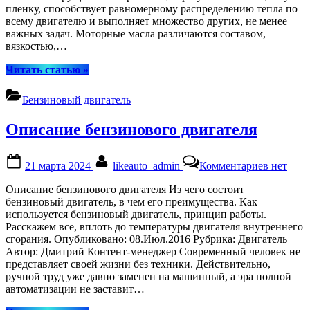
по
пленку, способствует равномерному распределению тепла по
полочка
всему двигателю и выполняет множество других, не менее
важных задач. Моторные масла различаются составом,
вязкостью,…
“Виды
Читать статью
»
моторных
масел:
Бензиновый двигатель
расставляем
все
Описание бензинового двигателя
по
полочкам”
Posted
By
к
21 марта 2024
likeauto_admin
Комментариев
нет
on
записи
Описани
Описание бензинового двигателя Из чего состоит
бензино
бензиновый двигатель, в чем его преимущества. Как
двигател
используется бензиновый двигатель, принцип работы.
Расскажем все, вплоть до температуры двигателя внутреннего
сгорания. Опубликовано: 08.Июл.2016 Рубрика: Двигатель
Автор: Дмитрий Контент-менеджер Современный человек не
представляет своей жизни без техники. Действительно,
ручной труд уже давно заменен на машинный, а эра полной
автоматизации не заставит…