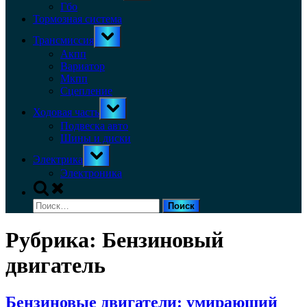
menu
Гбо
Тормозная система
Toggle
Трансмиссия
sub-
menu
Акпп
Вариатор
Мкпп
Сцепление
Toggle
Ходовая часть
sub-
menu
Подвеска авто
Шины и диски
Toggle
Электрика
sub-
menu
Электроника
Toggle
search
Найти:
form
Рубрика:
Бензиновый
двигатель
Бензиновые двигатели: умирающий