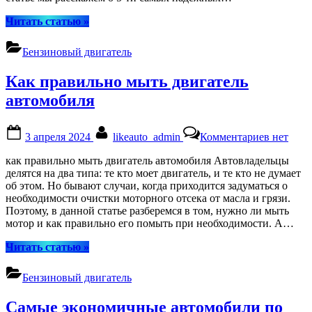
“Бензиновых
Читать статью
»
двигателей
автомобиля
Бензиновый двигатель
тойота”
Как правильно мыть двигатель
автомобиля
Posted
By
к
3 апреля 2024
likeauto_admin
Комментариев
нет
on
записи
Как
как правильно мыть двигатель автомобиля Автовладельцы
правиль
делятся на два типа: те кто моет двигатель, и те кто не думает
мыть
об этом. Но бывают случаи, когда приходится задуматься о
двигател
необходимости очистки моторного отсека от масла и грязи.
автомоб
Поэтому, в данной статье разберемся в том, нужно ли мыть
мотор и как правильно его помыть при необходимости. А…
“Как
Читать статью
»
правильно
мыть
Бензиновый двигатель
двигатель
автомобиля”
Самые экономичные автомобили по