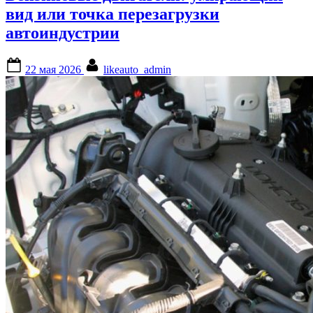
вид или точка перезагрузки
автоиндустрии
Posted
By
22 мая 2026
likeauto_admin
on