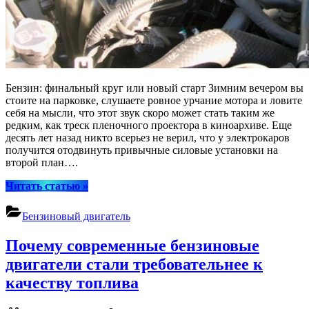
Бензин: финальный круг или новый старт Зимним вечером вы
стоите на парковке, слушаете ровное урчание мотора и ловите
себя на мысли, что этот звук скоро может стать таким же
редким, как треск пленочного проектора в киноархиве. Еще
десять лет назад никто всерьез не верил, что у электрокаров
получится отодвинуть привычные силовые установки на
второй план….
“Бензиновые
Читать статью
»
двигатели:
умирающий
Бензиновый двигатель
вид
или
Почему современные бензиновые
точка
перезагрузки
двигатели стали требовательнее к
автоиндустрии”
качеству топлива