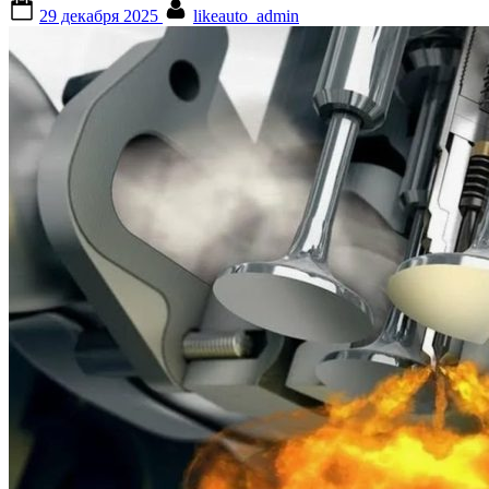
Posted
By
29 декабря 2025
likeauto_admin
on