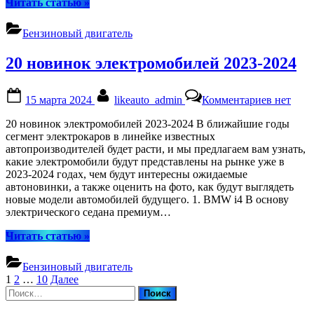
“Описание
Читать статью
»
бензинового
двигателя”
Бензиновый двигатель
20 новинок электромобилей 2023-2024
Posted
By
к
15 марта 2024
likeauto_admin
Комментариев
нет
on
записи
20
20 новинок электромобилей 2023-2024 В ближайшие годы
новинок
сегмент электрокаров в линейке известных
электро
автопроизводителей будет расти, и мы предлагаем вам узнать,
2023-
какие электромобили будут представлены на рынке уже в
2024
2023-2024 годах, чем будут интересны ожидаемые
автоновинки, а также оценить на фото, как будут выглядеть
новые модели автомобилей будущего. 1. BMW i4 В основу
электрического седана премиум…
“20
Читать статью
»
новинок
электромобилей
Бензиновый двигатель
2023-
Пагинация
1
2
…
10
Далее
2024”
Найти:
записей