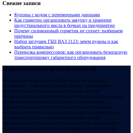
Свежие записи
Купоны c кодом с переменными данными
Как грамотно организовать закупку и хранение
индустриального масла в бочках на предприятии
Почему силиконовый герметик не сохнет: разбираем
причины
Набор заглушек ГБЦ ВАЗ 2123: зачем нужны и как
выбрать правильно
Перевозка компрессоров: как организовать безопасную
транспортировку габаритного оборудования
Информация для правообладателей
Все материалы на данном сайте взяты из открытых
источников — имеют обратную ссылку на материал в
интернете или присланы посетителями сайта и
предоставляются исключительно в ознакомительных целях.
Права на материалы принадлежат их владельцам.
Администрация сайта ответственности за содержание
материала не несет. Если Вы обнаружили на нашем сайте
материалы, которые нарушают авторские права,
принадлежащие Вам, Вашей компании или организации,
пожалуйста, сообщите нам через форму обратной связи.