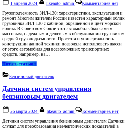
Posted
By
к
1 апреля 2024
likeauto_admin
Комментариев
нет
on
записи
Грузопо
Грузоподъемность ЗИЛ-130: характеристики, эксплуатация и
ЗИЛ-130
ремонт Многим жителям России известен характерный облик
характер
грузовичка ЗИЛ-130 с кабиной, окрашенной в цвет морской
эксплуат
волны. В Советском Союзе этот автомобиль был самым
и
массовым, надежным и дешевым в обслуживании грузовиком
ремонт
средней грузоподъемности. Простота и универсальность
конструкции данной техники позволяла использовать шасси
от этого автомобиля для всевозможных транспортных
средств, например, на…
“Грузоподъемность
Читать статью
»
ЗИЛ-130:
характеристики,
Бензиновый двигатель
эксплуатация
и
Датчики систем управления
ремонт”
бензиновым двигателем
Posted
By
к
26 марта 2024
likeauto_admin
Комментариев
нет
on
записи
Датчики
Датчики систем управления бензиновым двигателем Датчики
систем
служат для преобразования неэлектрических показателей в