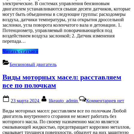
управле
электрические. В системах управления бензиновым
бензино
двигателем устанавливаются свыше десяти датчиков, которые
двигате
могут быть объединены в следующие группы: расходомеры
воздуха, датчики температуры, угла открытия дроссельной
заслонки, угла поворота коленчатого вала и детонации. 1.
Потенциометр, управляемый поворачивающейся под
воздействием воздуха заслонкой; 2. Датчик изменения
перепада…
“Датчики
Читать статью
»
систем
управления
Бензиновый двигатель
бензиновым
двигателем”
Виды моторных масел: расставляем
все по полочкам
Posted
By
к
23 марта 2024
likeauto_admin
Комментариев
нет
on
записи
Виды
Виды моторных масел: расставляем все по полочкам Любой
моторны
двигатель внутреннего сгорания не может работать без
масел:
моторного масла. По своему назначению масло является
расставл
смазывающей жидкостью, предотвращает коррозию металлов,
все
смазывает трущиеся поверхности, образует на них защитную