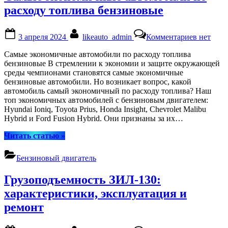
расходу топлива бензиновые
Posted
By
к
3 апреля 2024
likeauto_admin
Комментариев
нет
on
записи
Самые
Самые экономичные автомобили по расходу топлива
экономи
бензиновые В стремлении к экономии и защите окружающей
автомоб
среды чемпионами становятся самые экономичные
по
бензиновые автомобили. Но возникает вопрос, какой
расходу
автомобиль самый экономичный по расходу топлива? Наш
топлива
топ экономичных автомобилей с бензиновым двигателем:
бензино
Hyundai Ioniq, Toyota Prius, Honda Insight, Chevrolet Malibu
Hybrid и Ford Fusion Hybrid. Они признаны за их…
“Самые
Читать статью
»
экономичные
автомобили
Бензиновый двигатель
по
расходу
Грузоподъемность ЗИЛ-130:
топлива
бензиновые”
характеристики, эксплуатация и
ремонт