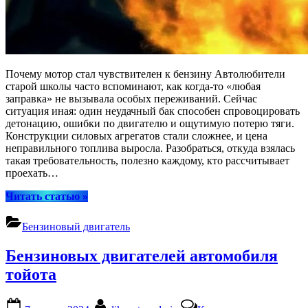
Почему мотор стал чувствителен к бензину Автолюбители
старой школы часто вспоминают, как когда‑то «любая
заправка» не вызывала особых переживаний. Сейчас
ситуация иная: один неудачный бак способен спровоцировать
детонацию, ошибки по двигателю и ощутимую потерю тяги.
Конструкции силовых агрегатов стали сложнее, и цена
неправильного топлива выросла. Разобраться, откуда взялась
такая требовательность, полезно каждому, кто рассчитывает
проехать…
“Почему
Читать статью
»
современные
бензиновые
Бензиновый двигатель
двигатели
стали
Бензиновых двигателей автомобиля
требовательнее
к
тойота
качеству
топлива”
Posted
By
к