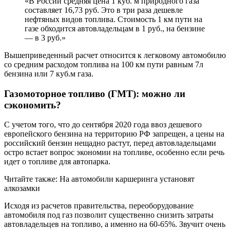
«В России средняя цена 1 куб. м природного газа
составляет 16,73 руб. Это в три раза дешевле
нефтяных видов топлива. Стоимость 1 км пути на
газе обходится автовладельцам в 1 руб., на бензине
— в 3 руб.»
Вышеприведенный расчет относится к легковому автомобилю
со средним расходом топлива на 100 км пути равным 7л
бензина или 7 куб.м газа.
Газомоторное топливо (ГМТ): можно ли
сэкономить?
С учетом того, что до сентября 2020 года ввоз дешевого
европейского бензина на территорию РФ запрещен, а цены на
российский бензин нещадно растут, перед автовладельцами
остро встает вопрос экономии на топливе, особенно если речь
идет о топливе для автопарка.
Читайте также: На автомобили каршеринга установят
алкозамки
Исходя из расчетов правительства, переоборудование
автомобиля под газ позволит существенно снизить затраты
автовладельцев на топливо, а именно на 60-65%. Звучит очень