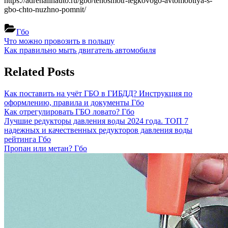
https://adrenalinauto.ru/gbo/tehosmotr-legkovogo-avtomobilya-s-
gbo-chto-nuzhno-pomnit/
Гбо
Навигация
Previous
Что можно провозить в польшу
Post:
Next
Как правильно мыть двигатель автомобиля
по
Post:
записям
Related Posts
Как поставить на учёт ГБО в ГИБДД? Инструкция по
оформлению, правила и документы
Гбо
Как отрегулировать ГБО ловато?
Гбо
Лучшие редукторы давления воды 2024 года. ТОП 7
надежных и качественных редукторов давления воды
рейтинга
Гбо
Пропан или метан?
Гбо