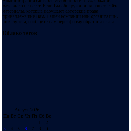
Администрация сайта ответственности за содержание
материала не несет. Если Вы обнаружили на нашем сайте
материалы, которые нарушают авторские права,
принадлежащие Вам, Вашей компании или организации,
пожалуйста, сообщите нам через форму обратной связи.
Облако тегов
Август 2026
Пн
Вт
Ср
Чт
Пт
Сб
Вс
1
2
3
4
5
6
7
8
9