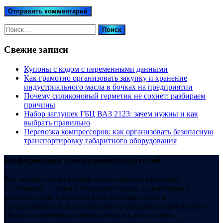
Найти:
Свежие записи
Купоны c кодом с переменными данными
Как грамотно организовать закупку и хранение
индустриального масла в бочках на предприятии
Почему силиконовый герметик не сохнет: разбираем
причины
Набор заглушек ГБЦ ВАЗ 2123: зачем нужны и как
выбрать правильно
Перевозка компрессоров: как организовать безопасную
транспортировку габаритного оборудования
Информация для правообладателей
Все материалы на данном сайте взяты из открытых
источников — имеют обратную ссылку на материал в
интернете или присланы посетителями сайта и
предоставляются исключительно в ознакомительных целях.
Права на материалы принадлежат их владельцам.