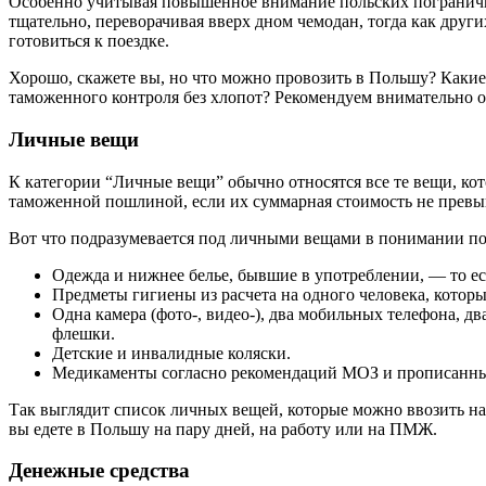
Особенно учитывая повышенное внимание польских погранични
тщательно, переворачивая вверх дном чемодан, тогда как дру
готовиться к поездке.
Хорошо, скажете вы, но что можно провозить в Польшу? Какие
таможенного контроля без хлопот? Рекомендуем внимательно 
Личные вещи
К категории “Личные вещи” обычно относятся все те вещи, кот
таможенной пошлиной, если их суммарная стоимость не превышае
Вот что подразумевается под личными вещами в понимании п
Одежда и нижнее белье, бывшие в употреблении, — то ест
Предметы гигиены из расчета на одного человека, которы
Одна камера (фото-, видео-), два мобильных телефона, д
флешки.
Детские и инвалидные коляски.
Медикаменты согласно рекомендаций МОЗ и прописанные
Так выглядит список личных вещей, которые можно ввозить на 
вы едете в Польшу на пару дней, на работу или на ПМЖ.
Денежные средства