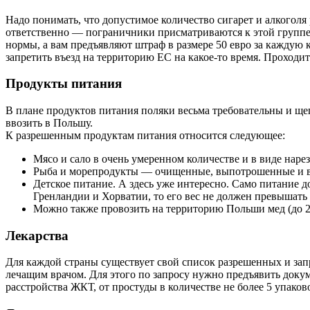
Надо понимать, что допустимое количество сигарет и алкоголя
ответственно — пограничники присматриваются к этой группе 
нормы, а вам предъявляют штраф в размере 50 евро за каждую 
запретить въезд на территорию ЕС на какое-то время. Проходит
Продукты питания
В плане продуктов питания поляки весьма требовательны и щеп
ввозить в Польшу.
К разрешенным продуктам питания относится следующее:
Мясо и сало в очень умеренном количестве и в виде наре
Рыба и морепродукты — очищенные, выпотрошенные и в 
Детское питание. А здесь уже интересно. Само питание д
Гренландии и Хорватии, то его вес не должен превышать 1
Можно также провозить на территорию Польши мед (до 2 к
Лекарства
Для каждой страны существует свой список разрешенных и запр
лечащим врачом. Для этого по запросу нужно предъявить докум
расстройства ЖКТ, от простуды в количестве не более 5 упако