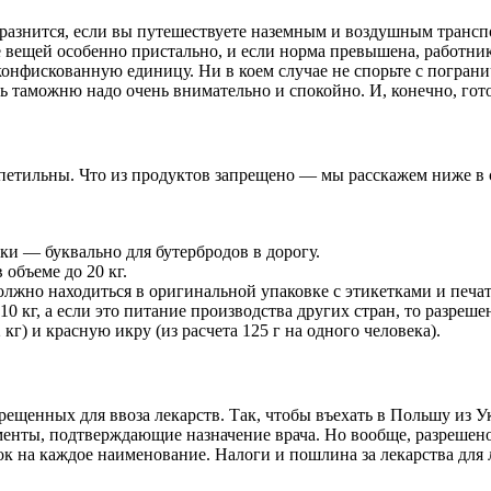
 разнится, если вы путешествуете наземным и воздушным трансп
вещей особенно пристально, и если норма превышена, работник
конфискованную единицу. Ни в коем случае не спорьте с погран
ь таможню надо очень внимательно и спокойно. И, конечно, гото
етильны. Что из продуктов запрещено — мы расскажем ниже в ст
зки — буквально для бутербродов в дорогу.
объеме до 20 кг.
олжно находиться в оригинальной упаковке с этикетками и печа
0 кг, а если это питание производства других стран, то разреше
г) и красную икру (из расчета 125 г на одного человека).
ещенных для ввоза лекарств. Так, чтобы въехать в Польшу из У
енты, подтверждающие назначение врача. Но вообще, разрешено 
вок на каждое наименование. Налоги и пошлина за лекарства для