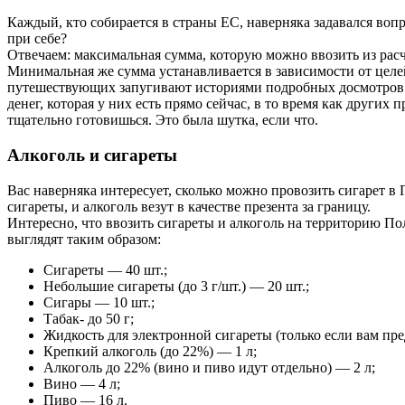
Каждый, кто собирается в страны ЕС, наверняка задавался вопр
при себе?
Отвечаем: максимальная сумма, которую можно ввозить из расче
Минимальная же сумма устанавливается в зависимости от целей
путешествующих запугивают историями подробных досмотров к
денег, которая у них есть прямо сейчас, в то время как други
тщательно готовишься. Это была шутка, если что.
Алкоголь и сигареты
Вас наверняка интересует, сколько можно провозить сигарет в
сигареты, и алкоголь везут в качестве презента за границу.
Интересно, что ввозить сигареты и алкоголь на территорию Пол
выглядят таким образом:
Сигареты — 40 шт.;
Небольшие сигареты (до 3 г/шт.) — 20 шт.;
Сигары — 10 шт.;
Табак- до 50 г;
Жидкость для электронной сигареты (только если вам пр
Крепкий алкоголь (до 22%) — 1 л;
Алкоголь до 22% (вино и пиво идут отдельно) — 2 л;
Вино — 4 л;
Пиво — 16 л.