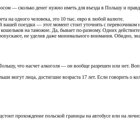
осом — сколько денег нужно иметь для въезда в Польшу и правда
та на одного человека, это 10 тыс. евро в любой валюте.
 вашей поездки — этот момент стоит уточнять с перевозчиком н
ошельков на таможне. Да, бывает по-разному. Одних действите
х пропускают, не уделив даже минимального внимания. Обидно, з
 Польшу, что насчет алкоголя — он вообще разрешен или нет. Во
ьши могут лица, достигшие возраста 17 лет. Если говорить о кол
едстоит прохождение польской границы на автобусе или на личн