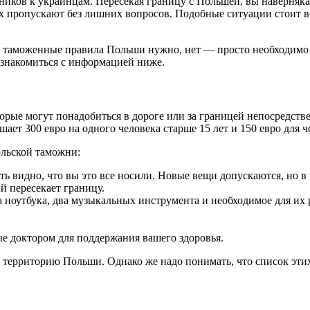
ков к украинцам. Пересекая границу с Польшей, вы наверняка 
гих пропускают без лишних вопросов. Подобные ситуации стоит в
 таможенные правила Польши нужно, нет — просто необходимо з
ознакомиться с информацией ниже.
орые могут понадобиться в дороге или за границей непосредстве
т 300 евро на одного человека старше 15 лет и 150 евро для че
ольской таможни:
ь видно, что вы это все носили. Новые вещи допускаются, но в 
й пересекает границу.
ва ноутбука, два музыкальных инструмента и необходимое для и
 доктором для поддержания вашего здоровья.
территорию Польши. Однако же надо понимать, что список этих 