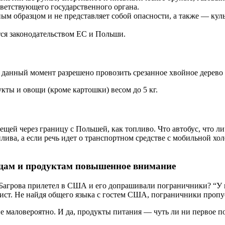
тветствующего государственного органа.
ным образцом и не представляет собой опасности, а также — кул
ся законодательством ЕС и Польши.
данный момент разрешено провозить срезанное хвойное дерево (1 
кты и овощи (кроме картошки) весом до 5 кг.
вещей через границу с Польшей, как топливо. Что автобус, что 
плива, а если речь идет о транспортном средстве с мобильной х
ещам и продуктам повышенное внимание
 Багрова прилетел в США и его допрашивали пограничники? “У в
рист. Не найдя общего языка с гостем США, пограничники пропу
ие маловероятно. И да, продукты питания — чуть ли ни первое п