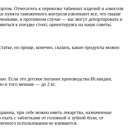
ортом. Отнеситесь к перевозке табачных изделий и алкоголя
и пункта таможенного контроля извлекают все, что свыше
ичниками, в противном случае — вас могут депортировать и
виться к поездке стоит, ориентируясь на наши советы.
атье, но проще, конечно, сказать, какие продукты можно
тью. Если это детское питание производства Исландии,
но и того меньше — до 2 кг.
краины, при себе можно иметь лекарства, назначенные
ехать с таблетками от головной и зубной боли, от
 личного использования не взимаются.