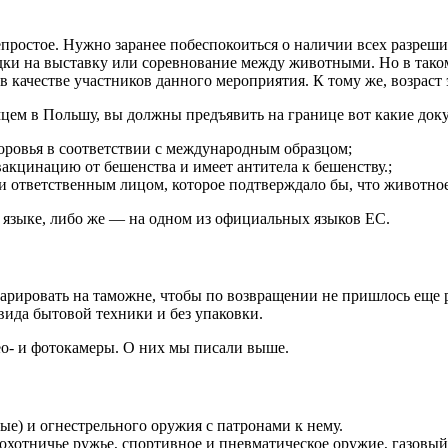
остое. Нужно заранее побеспокоиться о наличии всех разреши
ки на выставку или соревнование между животными. Но в тако
в качестве участников данного мероприятия. К тому же, возрас
мцем в Польшу, вы должны предъявить на границе вот какие док
оровья в соответствии с международным образцом;
акцинацию от бешенства и имеет антитела к бешенству.;
и ответственным лицом, которое подтверждало бы, что животное
языке, либо же — на одном из официальных языков ЕС.
ларировать на таможне, чтобы по возвращении не пришлось еще р
вида бытовой техники и без упаковки.
ео- и фотокамеры. О них мы писали выше.
е) и огнестрельного оружия с патронами к нему.
 охотничье ружье, спортивное и пневматическое оружие, газовы