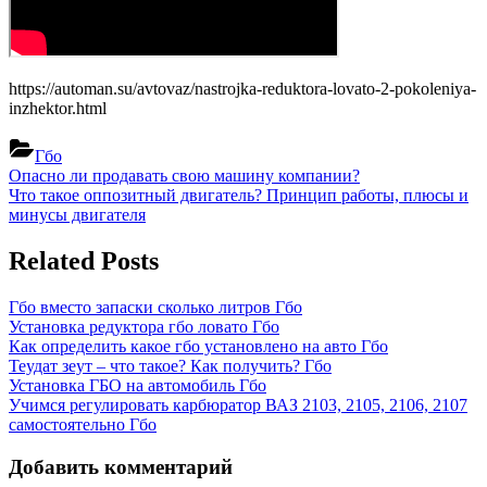
https://automan.su/avtovaz/nastrojka-reduktora-lovato-2-pokoleniya-
inzhektor.html
Гбо
Навигация
Previous
Опасно ли продавать свою машину компании?
Post:
Next
Что такое оппозитный двигатель? Принцип работы, плюсы и
по
Post:
минусы двигателя
записям
Related Posts
Гбо вместо запаски сколько литров
Гбо
Установка редуктора гбо ловато
Гбо
Как определить какое гбо установлено на авто
Гбо
Теудат зеут – что такое? Как получить?
Гбо
Установка ГБО на автомобиль
Гбо
Учимся регулировать карбюратор ВАЗ 2103, 2105, 2106, 2107
самостоятельно
Гбо
Добавить комментарий