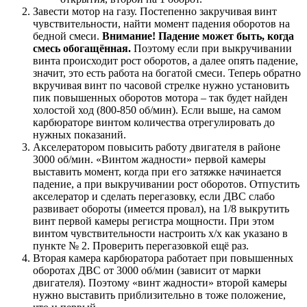
Завести мотор на газу. Постепенно закручивая винт
чувствительности, найти момент падения оборотов на
бедной смеси.
Внимание! Падение может быть, когда
смесь обогащённая.
Поэтому если при выкручивании
винта происходит рост оборотов, а далее опять падение,
значит, это есть работа на богатой смеси. Теперь обратно
вкручивая винт по часовой стрелке нужно установить
пик повышенных оборотов мотора – так будет найден
холостой ход (800-850 об/мин). Если выше, на самом
карбюраторе винтом количества отрегулировать до
нужных показаний.
Акселератором повысить работу двигателя в районе
3000 об/мин. «Винтом жадности» первой камеры
выставить момент, когда при его затяжке начинается
падение, а при выкручивании рост оборотов. Отпустить
акселератор и сделать перегазовку, если ДВС слабо
развивает обороты (имеется провал), на 1/8 выкрутить
винт первой камеры регистра мощности. При этом
винтом чувствительности настроить х/х как указано в
пункте № 2. Проверить перегазовкой ещё раз.
Вторая камера карбюратора работает при повышенных
оборотах ДВС от 3000 об/мин (зависит от марки
двигателя). Поэтому «винт жадности» второй камеры
нужно выставить приблизительно в тоже положение,