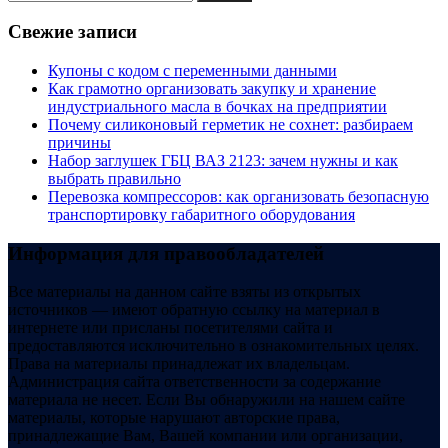
Свежие записи
Купоны c кодом с переменными данными
Как грамотно организовать закупку и хранение
индустриального масла в бочках на предприятии
Почему силиконовый герметик не сохнет: разбираем
причины
Набор заглушек ГБЦ ВАЗ 2123: зачем нужны и как
выбрать правильно
Перевозка компрессоров: как организовать безопасную
транспортировку габаритного оборудования
Информация для правообладателей
Все материалы на данном сайте взяты из открытых
источников — имеют обратную ссылку на материал в
интернете или присланы посетителями сайта и
предоставляются исключительно в ознакомительных целях.
Права на материалы принадлежат их владельцам.
Администрация сайта ответственности за содержание
материала не несет. Если Вы обнаружили на нашем сайте
материалы, которые нарушают авторские права,
принадлежащие Вам, Вашей компании или организации,