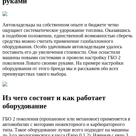
руками
2
поколения
своими
руками
Автовладельцы на собственном опыте и бюджете четко
ощущают систематическое удорожание топлива. Оказавшись
в подобном положении, единственной возможностью сберечь
средства можно считать применение газобаллонного
оборудования. Особо удачливым автовладельцам удалось
поставить его до увеличения стоимости. Они оснастили
машины новыми системами и провели настройку ГБО 2
поколения Ловато своими руками. На примере настройки
оборудования от этого бренда мы и расскажем обо всех
преимуществах такого выбора.
Из чего состоит и как работает
оборудование
ГБО 2 поколения (пропановое или метановое) применяется в
автомобилях с моторами инжекторного и карбюраторного
типа. Такое оборудование лучше всего подходит на машины
до 3-го экологического класса (Евро 0,1,2). Начиная с евро 3