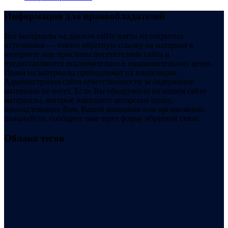
Информация для правообладателей
Все материалы на данном сайте взяты из открытых
источников — имеют обратную ссылку на материал в
интернете или присланы посетителями сайта и
предоставляются исключительно в ознакомительных целях.
Права на материалы принадлежат их владельцам.
Администрация сайта ответственности за содержание
материала не несет. Если Вы обнаружили на нашем сайте
материалы, которые нарушают авторские права,
принадлежащие Вам, Вашей компании или организации,
пожалуйста, сообщите нам через форму обратной связи.
Облако тегов