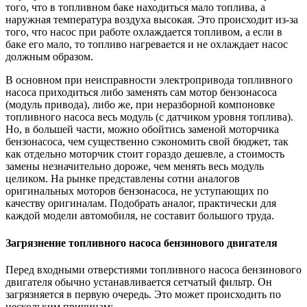
того, что в топливном баке находиться мало топлива, а
наружная температура воздуха высокая. Это происходит из-за
того, что насос при работе охлаждается топливом, а если в
баке его мало, то топливо нагревается и не охлаждает насос
должным образом.
В основном при неисправности электропривода топливного
насоса приходиться либо заменять сам мотор бензонасоса
(модуль привода), либо же, при неразборной компоновке
топливного насоса весь модуль (с датчиком уровня топлива).
Но, в большей части, можно обойтись заменой моторчика
бензонасоса, чем существенно сэкономить свой бюджет, так
как отдельно моторчик стоит гораздо дешевле, а стоимость
замены незначительно дороже, чем менять весь модуль
целиком. На рынке представлены сотни аналогов
оригинальных моторов бензонасоса, не уступающих по
качеству оригиналам. Подобрать аналог, практически для
каждой модели автомобиля, не составит большого труда.
Загрязнение топливного насоса бензинового двигателя
Перед входными отверстиями топливного насоса бензинового
двигателя обычно устанавливается сетчатый фильтр. Он
загрязняется в первую очередь. Это может происходить по
нескольким причинам: