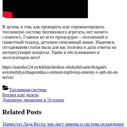
В целом, в том, как проверить или отремонтировать
топливную систему бензинового агрегата, нет ничего
сложного. Главное во всех процедурах – поэтапный и
грамотный подход, детально описанный выше. Надеемся,
сегодняшняя статья была для вас полезна и дала ответы на
интересующие вопросы. Удачи в обслуживании и
эксплуатации авто!
https://autodoc24.ru/tekhnicheskoe-obsluzhivanie/dvigatel-
avtomobilya/diagnostika-i-remont-toplivnoj-sistemy-v-spb-sto-m-
servis/
Топливная система
Навигация
Previous
Бензин или дизель
Post:
Next
Дорожное движение в Эстонии
по
Post:
записям
Related Posts
Термостат Лада Веста: чек-лист замены и система охлаждения