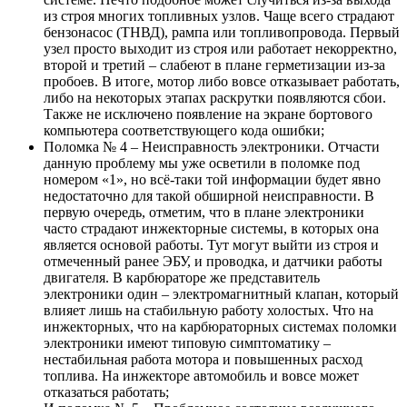
из строя многих топливных узлов. Чаще всего страдают
бензонасос (ТНВД), рампа или топливопровода. Первый
узел просто выходит из строя или работает некорректно,
второй и третий – слабеют в плане герметизации из-за
пробоев. В итоге, мотор либо вовсе отказывает работать,
либо на некоторых этапах раскрутки появляются сбои.
Также не исключено появление на экране бортового
компьютера соответствующего кода ошибки;
Поломка № 4 – Неисправность электроники. Отчасти
данную проблему мы уже осветили в поломке под
номером «1», но всё-таки той информации будет явно
недостаточно для такой обширной неисправности. В
первую очередь, отметим, что в плане электроники
часто страдают инжекторные системы, в которых она
является основой работы. Тут могут выйти из строя и
отмеченный ранее ЭБУ, и проводка, и датчики работы
двигателя. В карбюраторе же представитель
электроники один – электромагнитный клапан, который
влияет лишь на стабильную работу холостых. Что на
инжекторных, что на карбюраторных системах поломки
электроники имеют типовую симптоматику –
нестабильная работа мотора и повышенных расход
топлива. На инжекторе автомобиль и вовсе может
отказаться работать;