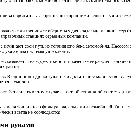
частую на заправках можно встретить дизель сомнительного кач
оплива в двигатель засоряется посторонними веществами и элеме
а качестве дизеля может обернуться для владельца машины сер
заправочных станциях серьёзных компаний.
 начинают свой путь из топливного бака автомобиля. Насосом 
сно указаниям системы управления.
ое сказывается на эффективности и качестве её работы. Тонкие
х работу.
ся. В один цилиндр поступает его достаточное количество в дру
ается шумность.
оте. Затягивать в этом случае с чисткой топливной системы диз
я замена топливного фильтра владельцами автомобилей. Он на 
ически всегда не соблюдаются.
ими руками