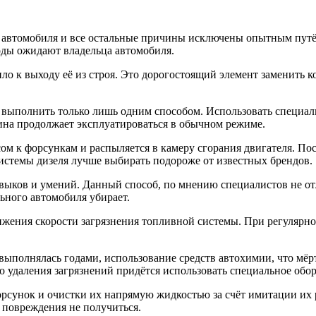
 автомобиля и все остальные причины исключены опытным путём
ходы ожидают владельца автомобиля.
о к выходу её из строя. Это дорогостоящий элемент заменить к
выполнить только лишь одним способом. Использовать специаль
ина продолжает эксплуатироваться в обычном режиме.
м к форсункам и распыляется в камеру сгорания двигателя. Пос
истемы дизеля лучше выбирать подороже от известных брендов.
навыков и умений. Данный способ, по мнению специалистов не о
ьного автомобиля убирает.
жения скорости загрязнения топливной системы. При регулярно
 выполнялась годами, использование средств автохимии, что мёр
о удаления загрязнений придётся использовать специальное обо
сунок и очистки их напрямую жидкостью за счёт имитации их р
 повреждения не получиться.