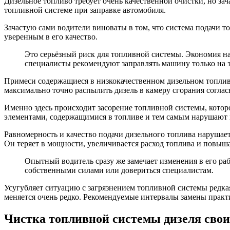
Дизельное топливо требует очень качественной очистки, но за
топливной системе при заправке автомобиля.
Зачастую сами водители виноваты в том, что система подачи т
уверенным в его качество.
Это серьёзный риск для топливной системы. Экономия н
специалисты рекомендуют заправлять машину только на 
Примеси содержащиеся в низкокачественном дизельном топливе
максимально точно распылить дизель в камеру сгорания согла
Именно здесь происходит засорение топливной системы, котор
элементами, содержащимися в топливе и тем самым нарушают и
Равномерность и качество подачи дизельного топлива нарушает
Он теряет в мощности, увеличивается расход топлива и повыш
Опытный водитель сразу же замечает изменения в его раб
собственными силами или довериться специалистам.
Усугубляет ситуацию с загрязнением топливной системы редка
меняется очень редко. Рекомендуемые интервалы замены практ
Чистка топливной системы дизеля сво