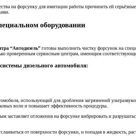
ичества на форсунку для имитации работы причинить ей серьёзн
ами.
пециальном оборудовании
нтра “Автодизель”
готовы выполнить чистку форсунок на специ
ько проверенным сервисным центрам, имеющим соответствующи
системы дизельного автомобиля:
томобиля, использующий для дробления загрязнений ультразвук
уковых волн и повышает эффективность процедуры.
мым заставляет отложения на форсунке вибрировать и разрушатьс
лаиваться от поверхности форсунки, и попадая в жидкость, рас