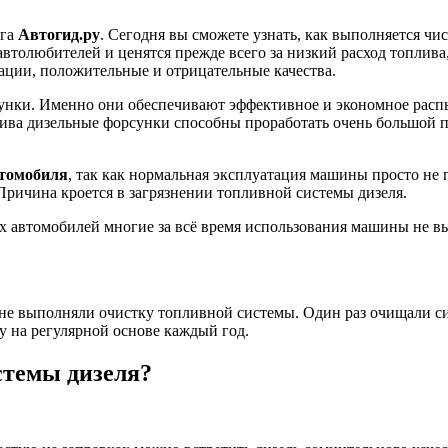
ога
Автогид.ру
. Сегодня вы сможете узнать, как выполняется чи
втолюбителей и ценятся прежде всего за низкий расход топлив
тации, положительные и отрицательные качества.
сунки. Именно они обеспечивают эффективное и экономное расп
ива дизельные форсунки способны проработать очень большой п
втомобиля
, так как нормальная эксплуатация машины просто не
. Причина кроется в загрязнении топливной системы дизеля.
х автомобилей многие за всё время использования машины не 
 не выполняли очистку топливной системы. Один раз очищали с
 на регулярной основе каждый год.
стемы дизеля?