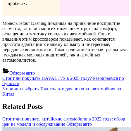
пробегах.
Модель Jetour Dashing повлияла на привычное восприятие
сегмента, заставив многих иначе посмотреть на комфорт,
оснащение и эстетику городских автомобилей. Опыт
владения этим кроссовером показывает, как сочетаются
простота адаптации к нашему климату и интересные,
передовые возможности. Такое сочетание отвечает реальным
нуждам как молодых водителей, так и семейных
автомобилистов.
Обзоры авто
Навигация
Previous
Стоит ли покупать HAVAL F7x в 2025 году? Разбираемся по
Post:
пунктам
по
Next
5 причин выбрать Токито-авто для покупки автомобиля из
записям
Post:
Китая
Related Posts
Стоит ли покупать китайские автомобили в 2022 году: обзор
цен на модели и обслуживание
Обзоры авто