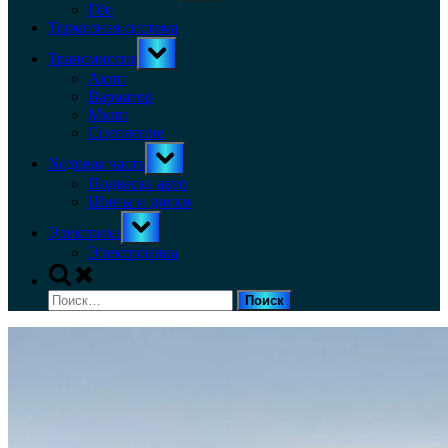
menu
Гбо
Тормозная система
Toggle
Трансмиссия
sub-
menu
Акпп
Вариатор
Мкпп
Сцепление
Toggle
Ходовая часть
sub-
menu
Подвеска авто
Шины и диски
Toggle
Электрика
sub-
menu
Электроника
Toggle
search
Найти:
form