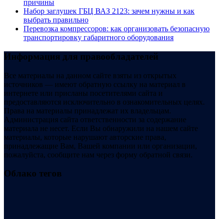
причины
Набор заглушек ГБЦ ВАЗ 2123: зачем нужны и как
выбрать правильно
Перевозка компрессоров: как организовать безопасную
транспортировку габаритного оборудования
Информация для правообладателей
Все материалы на данном сайте взяты из открытых
источников — имеют обратную ссылку на материал в
интернете или присланы посетителями сайта и
предоставляются исключительно в ознакомительных целях.
Права на материалы принадлежат их владельцам.
Администрация сайта ответственности за содержание
материала не несет. Если Вы обнаружили на нашем сайте
материалы, которые нарушают авторские права,
принадлежащие Вам, Вашей компании или организации,
пожалуйста, сообщите нам через форму обратной связи.
Облако тегов