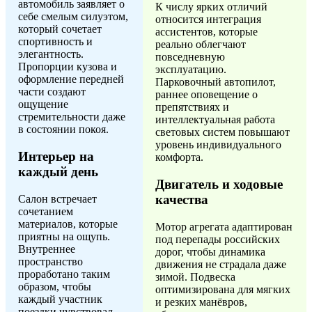
автомобиль заявляет о
К числу ярких отличий
себе смелым силуэтом,
относится интеграция
который сочетает
ассистентов, которые
спортивность и
реально облегчают
элегантность.
повседневную
Пропорции кузова и
эксплуатацию.
оформление передней
Парковочный автопилот,
части создают
раннее оповещение о
ощущение
препятствиях и
стремительности даже
интеллектуальная работа
в состоянии покоя.
световых систем повышают
уровень индивидуального
Интерьер на
комфорта.
каждый день
Двигатель и ходовые
качества
Салон встречает
сочетанием
материалов, которые
Мотор агрегата адаптирован
приятны на ощупь.
под перепады российских
Внутреннее
дорог, чтобы динамика
пространство
движения не страдала даже
проработано таким
зимой. Подвеска
образом, чтобы
оптимизирована для мягких
каждый участник
и резких манёвров,
поездки чувствовал