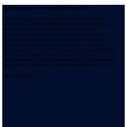
Информация для правообладателей
Все материалы на данном сайте взяты из открытых
источников — имеют обратную ссылку на материал в
интернете или присланы посетителями сайта и
предоставляются исключительно в ознакомительных целях.
Права на материалы принадлежат их владельцам.
Администрация сайта ответственности за содержание
материала не несет. Если Вы обнаружили на нашем сайте
материалы, которые нарушают авторские права,
принадлежащие Вам, Вашей компании или организации,
пожалуйста, сообщите нам через форму обратной связи.
Облако тегов