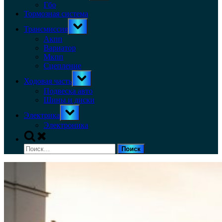
menu
Гбо
Тормозная система
Toggle
Трансмиссия
sub-
menu
Акпп
Вариатор
Мкпп
Сцепление
Toggle
Ходовая часть
sub-
menu
Подвеска авто
Шины и диски
Toggle
Электрика
sub-
menu
Электроника
Toggle
search
Найти:
form