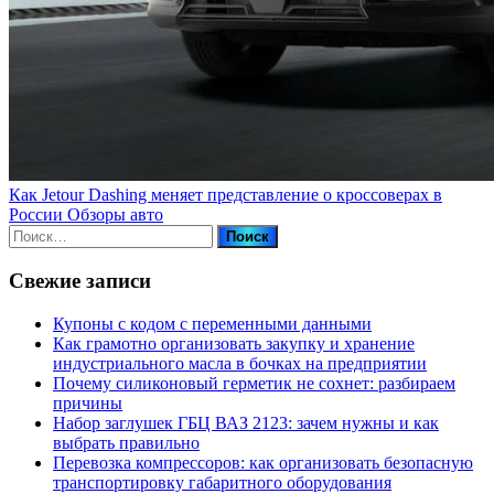
Как Jetour Dashing меняет представление о кроссоверах в
России
Обзоры авто
Найти:
Свежие записи
Купоны c кодом с переменными данными
Как грамотно организовать закупку и хранение
индустриального масла в бочках на предприятии
Почему силиконовый герметик не сохнет: разбираем
причины
Набор заглушек ГБЦ ВАЗ 2123: зачем нужны и как
выбрать правильно
Перевозка компрессоров: как организовать безопасную
транспортировку габаритного оборудования