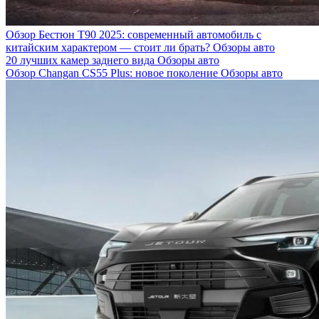
Обзор Бестюн T90 2025: современный автомобиль с
китайским характером — стоит ли брать?
Обзоры авто
20 лучших камер заднего вида
Обзоры авто
Обзор Changan CS55 Plus: новое поколение
Обзоры авто