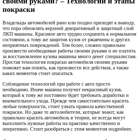
своими руками? – Технологии и этапы
автом
покраски
своим
рукам
–
Владельцы автомобилей рано или поздно приходят к выводу,
Техно
что пора обновлять верхний декоративный и защитный слой
и
ЛКП машины. Красивое авто трудно сохранить в нормальном
этапы
состоянии, к тому же защитив кузов от ржавчины и других
покра
неприятных повреждений. Тем более, сложно правильно
произвести необходимые работы своими руками и не платить
за восстановление кузова машины много денег специалистам.
Простая технология покраски автомобиля своими руками
поможет вам понять, как произвести все действия, а также
каких моментов стоит опасаться.
Соблюдение технологий при работе с авто просто
необходимо. Иначе машина получит некрасивый кузов,
который к тому же постоянно будет требовать доработки и
внимательного ухода. Прежде чем самостоятельно красить
любые поверхности, стоит узнать правила качественной
покраски. Но даже те автолюбители, которые знают, как
правильно красить автомобиль в теории, не всегда могут
выполнить нужные работы на практике качественно и
оперативно. Стоит разобраться с этим моментом подробнее.