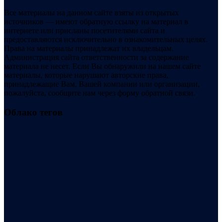
Все материалы на данном сайте взяты из открытых
источников — имеют обратную ссылку на материал в
интернете или присланы посетителями сайта и
предоставляются исключительно в ознакомительных целях.
Права на материалы принадлежат их владельцам.
Администрация сайта ответственности за содержание
материала не несет. Если Вы обнаружили на нашем сайте
материалы, которые нарушают авторские права,
принадлежащие Вам, Вашей компании или организации,
пожалуйста, сообщите нам через форму обратной связи.
Облако тегов