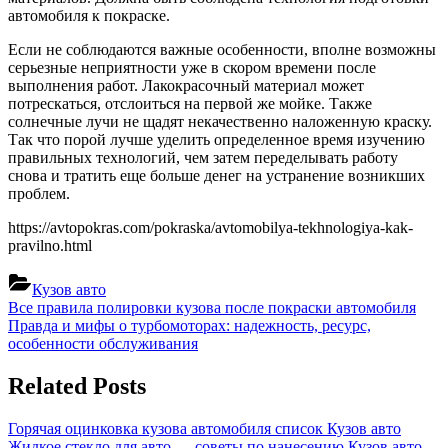
автомобиля к покраске.
Если не соблюдаются важные особенности, вполне возможны
серьезные неприятности уже в скором времени после
выполнения работ. Лакокрасочный материал может
потрескаться, отслоиться на первой же мойке. Также
солнечные лучи не щадят некачественно наложенную краску.
Так что порой лучше уделить определенное время изучению
правильных технологий, чем затем переделывать работу
снова и тратить еще больше денег на устранение возникших
проблем.
https://avtopokras.com/pokraska/avtomobilya-tekhnologiya-kak-
pravilno.html
Кузов авто
Навигация
Previous
Все правила полировки кузова после покраски автомобиля
Post:
Next
Правда и мифы о турбомоторах: надежность, ресурс,
по
Post:
особенности обслуживания
записям
Related Posts
Горячая оцинковка кузова автомобиля список
Кузов авто
Жидкое стекло для авто — советы по нанесению
Кузов авто