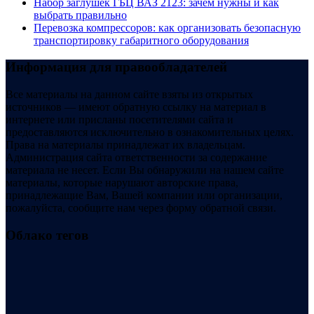
Набор заглушек ГБЦ ВАЗ 2123: зачем нужны и как
выбрать правильно
Перевозка компрессоров: как организовать безопасную
транспортировку габаритного оборудования
Информация для правообладателей
Все материалы на данном сайте взяты из открытых
источников — имеют обратную ссылку на материал в
интернете или присланы посетителями сайта и
предоставляются исключительно в ознакомительных целях.
Права на материалы принадлежат их владельцам.
Администрация сайта ответственности за содержание
материала не несет. Если Вы обнаружили на нашем сайте
материалы, которые нарушают авторские права,
принадлежащие Вам, Вашей компании или организации,
пожалуйста, сообщите нам через форму обратной связи.
Облако тегов