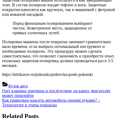
Защитная полировка машин используется как завершающий
этап. В состав полироли входят тефлон и воск. Защитные
покрытия наносятся как вручную, так и машинкой с фетровой
или кожаной насадкой.
Перед финишным полированием выбирают
чистое, безветренное место, защищенное от
прямых солнечных лучей.
Полировка машины после покраски занимает сравнительно
мало времени, если выбрать оптимальный инструмент и
необходимые полироли. Эту процедуру можно сделать
самостоятельно, что позволит сэкономить и приобрести опыт,
поскольку защитная полировка должна проводиться раз в 3-5
месяцев.
https://infokuzov.ru/pokraska/polirovka-posle-pokraski
Кузов авто
Навигация
Previous
Гнет клапана: причины и последствия, на каких двигателях
Post:
может произойти
по
Next
Как правильно красить автомобиль своими руками? –
записям
Post:
Технологии и этапы покраски
Related Posts