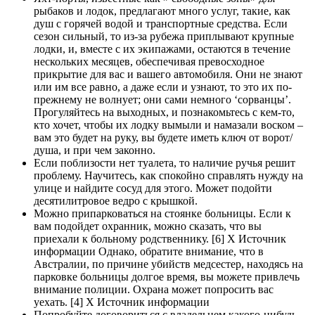
рыбаков и лодок, предлагают много услуг, такие, как
душ с горячей водой и транспортные средства. Если
сезон сильный, то из-за рубежа приплывают крупные
лодки, и, вместе с их экипажами, остаются в течение
нескольких месяцев, обеспечивая превосходное
прикрытие для вас и вашего автомобиля. Они не знают
или им все равно, а даже если и узнают, то это их по-
прежнему не волнует; они сами немного ‘сорванцы’.
Прогуляйтесь на выходных, и познакомьтесь с кем-то,
кто хочет, чтобы их лодку вымыли и намазали воском –
вам это будет на руку, вы будете иметь ключ от ворот/
душа, и при чем законно.
Если поблизости нет туалета, то наличие ручья решит
проблему. Научитесь, как спокойно справлять нужду на
улице и найдите сосуд для этого. Может подойти
десятилитровое ведро с крышкой.
Можно припарковаться на стоянке больницы. Если к
вам подойдет охранник, можно сказать, что вы
приехали к больному родственнику. [6] X Источник
информации Однако, обратите внимание, что в
Австралии, по причине убийств медсестер, находясь на
парковке больницы долгое время, вы можете привлечь
внимание полиции. Охрана может попросить вас
уехать. [4] X Источник информации
Попробуйте договориться с владельцем какого-нибудь