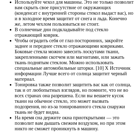
Используйте чехол для машины. Это не только позволит
вам скрыть свое присутствие от окружающих
(конденсат с внутренней стороны стекол выдаст вас), но
и в холодное время защитит от снега и льда. Конечно
же, летом чехлом пользоваться не стоит.
В солнечные дни подкладывайте под стекло
отражающий коврик.
Чтобы оградить себя от глаз посторонних, закройте
заднее и переднее стекло отражающими ковриками.
Боковые стекла можно завесить лоскутами ткани,
закрепленными скотчем или магнитами, или зажать
ткань поднятым стеклом. Можно использовать
специальные автомобильные шторки. [10] X Источник
информации Лучше всего от солнца защитит черный
материал.
Тонировка также позволит защитить вас как от солнца,
так и от любопытных взглядов, но помните, что не во
всех странах она разрешена. Если вы вешаете кусок
ткани на обычное стекло, это может вызвать
подозрения, но из-за тонированного стекла снаружи
ткань не будет видна.
На время сна держите окна приоткрытыми — это
позволит вам дышать свежим воздухом, но при этом
никто не сможет проникнуть в машину.