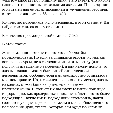
wikiHow работает по принципу вики, а это значит, что многие
наши статьи написаны несколькими авторами. При создании
этой статьи над ее редактированием и улучшением работали,
в том числе анонимно, 66 человек(а).
Количество источников, использованных в этой статье: 9. Вы
найдете их список внизу страницы.
Количество просмотров этой статьи: 47 686.
В этой статье:
Жить в машине – это не то, что кто-либо мог бы
порекомендовать. Но если вы лишились работы, исчерпали
все свои ресурсы, не в состоянии заплатить аренду (или
получили извещение о выселении), и вам некому помочь, то
жизнь в машине может быть вашей единственной
альтернативой, особенно если вам некомфортно оставаться в
местном приюте. Но, к сожалению, во многих местах, жизнь
на колесах может быть неприемлема, или даже
противозаконна. В этой статье вы сможете найти полезную
информацию, как продержаться, пока не найдете что-то более
подходящее. Важно иметь подходящий автомобиль, найти
соответствующие парковочные места и места общественного
пользования (душ, туалет), которые вам будут по карману.