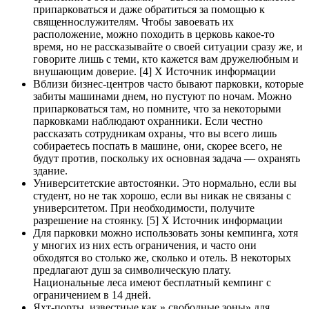
припарковаться и даже обратиться за помощью к
священнослужителям. Чтобы завоевать их
расположение, можно походить в церковь какое-то
время, но не рассказывайте о своей ситуации сразу же, и
говорите лишь с теми, кто кажется вам дружелюбным и
внушающим доверие. [4] X Источник информации
Вблизи бизнес-центров часто бывают парковки, которые
забиты машинами днем, но пустуют по ночам. Можно
припарковаться там, но помните, что за некоторыми
парковками наблюдают охранники. Если честно
рассказать сотрудникам охраны, что вы всего лишь
собираетесь поспать в машине, они, скорее всего, не
будут против, поскольку их основная задача — охранять
здание.
Университетские автостоянки. Это нормально, если вы
студент, но не так хорошо, если вы никак не связаны с
университетом. При необходимости, получите
разрешение на стоянку. [5] X Источник информации
Для парковки можно использовать зоны кемпинга, хотя
у многих из них есть ограничения, и часто они
обходятся во столько же, сколько и отель. В некоторых
предлагают душ за символическую плату.
Национальные леса имеют бесплатный кемпинг с
ограничением в 14 дней.
Яхт-порты, известные как » свободные зоны» для