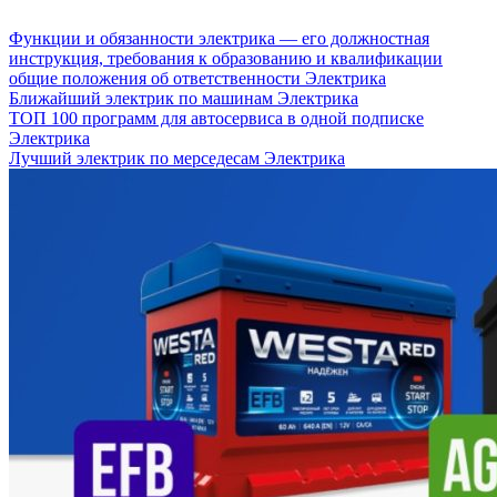
Функции и обязанности электрика — его должностная
инструкция, требования к образованию и квалификации
общие положения об ответственности
Электрика
Ближайший электрик по машинам
Электрика
ТОП 100 программ для автосервиса в одной подписке
Электрика
Лучший электрик по мерседесам
Электрика