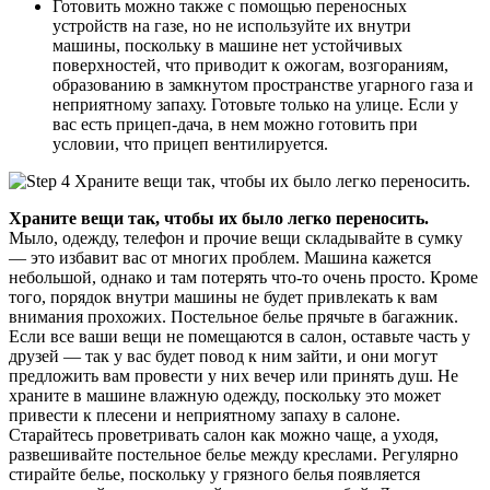
Готовить можно также с помощью переносных
устройств на газе, но не используйте их внутри
машины, поскольку в машине нет устойчивых
поверхностей, что приводит к ожогам, возгораниям,
образованию в замкнутом пространстве угарного газа и
неприятному запаху. Готовьте только на улице. Если у
вас есть прицеп-дача, в нем можно готовить при
условии, что прицеп вентилируется.
Храните вещи так, чтобы их было легко переносить.
Мыло, одежду, телефон и прочие вещи складывайте в сумку
— это избавит вас от многих проблем. Машина кажется
небольшой, однако и там потерять что-то очень просто. Кроме
того, порядок внутри машины не будет привлекать к вам
внимания прохожих. Постельное белье прячьте в багажник.
Если все ваши вещи не помещаются в салон, оставьте часть у
друзей — так у вас будет повод к ним зайти, и они могут
предложить вам провести у них вечер или принять душ. Не
храните в машине влажную одежду, поскольку это может
привести к плесени и неприятному запаху в салоне.
Старайтесь проветривать салон как можно чаще, а уходя,
развешивайте постельное белье между креслами. Регулярно
стирайте белье, поскольку у грязного белья появляется