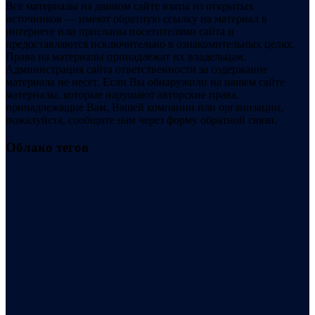
Все материалы на данном сайте взяты из открытых
источников — имеют обратную ссылку на материал в
интернете или присланы посетителями сайта и
предоставляются исключительно в ознакомительных целях.
Права на материалы принадлежат их владельцам.
Администрация сайта ответственности за содержание
материала не несет. Если Вы обнаружили на нашем сайте
материалы, которые нарушают авторские права,
принадлежащие Вам, Вашей компании или организации,
пожалуйста, сообщите нам через форму обратной связи.
Облако тегов