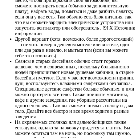
место, чтобы припарковать свой автомобиль, вы
сможете постирать вещи (обычно за дополнительную
плату), набрать воды, помыться и даже разбить палатку,
если она у вас есть. Там обычно есть блок питания, так
что вы сможете зарядить электрические устройства или
запустить вентилятор или обогреватель . [9] X Источник
информации
Другой вариант (хотя, возможно, более дорогостоящий)
— снимать номер в дешевом мотеле или хостеле, один
или два раза в неделю, и мыться там (если вы можете
себе это позволить).
Сеансы в старых бассейнах обычно стоят гораздо
дешевле, чем в современных, поскольку большинство
людей предпочитают новые душевые кабинки, а старые
бассейны пустуют. Если у вас нет возможности принять
душ, воспользуйтесь влажными салфетками без запаха.
Специальные детские салфетки больше обычных, и ими
можно протереть все тело. Также поищите магазины,
кафе и другие заведения, где уборные рассчитаны на
одного человека. Там вы сможете помыть голову и даже
тело. Делайте все быстро и все время ходите в разные
заведения.
На охраняемых стоянках для дальнобойщиков также
есть души, однако за парковку придется заплатить. Вы
можете остаться там на ночь, но поскольку там шумно,