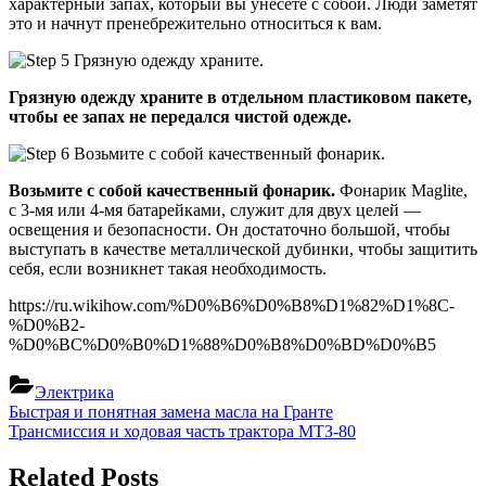
характерный запах, который вы унесете с собой. Люди заметят
это и начнут пренебрежительно относиться к вам.
Грязную одежду храните в отдельном пластиковом пакете,
чтобы ее запах не передался чистой одежде.
Возьмите с собой качественный фонарик.
Фонарик Maglite,
с 3-мя или 4-мя батарейками, служит для двух целей —
освещения и безопасности. Он достаточно большой, чтобы
выступать в качестве металлической дубинки, чтобы защитить
себя, если возникнет такая необходимость.
https://ru.wikihow.com/%D0%B6%D0%B8%D1%82%D1%8C-
%D0%B2-
%D0%BC%D0%B0%D1%88%D0%B8%D0%BD%D0%B5
Электрика
Навигация
Previous
Быстрая и понятная замена масла на Гранте
Post:
Next
Трансмиссия и ходовая часть трактора МТЗ-80
по
Post:
записям
Related Posts