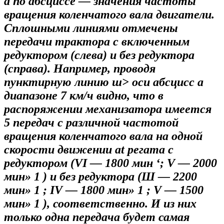
а по абсциссе — значения частоты
вращения коленчатого вала двигатели.
Сплошными линиями отмечены
передачи трактора с включенным
редуктором (слева) и без редуктора
(справа). Например, проводя
пунктирную линию ш> оси абсцисс а
диапазоне 7 км/ч видно, что в
распоряжении механизатора имеется
5 передач с различной частотой
вращения коленчатого вала на одной
скорости движении at регата с
редуктором (VI — 1800 мин ‘; V — 2000
мин» 1 ) и без редуктора (Ш — 2200
мин» 1 ; IV — 1800 мин» 1 ; V — 1500
мин» 1 ), соответственно. И из них
только одна передача будет самая