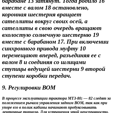
барабане 13 затянут. Тогда родило 16
вместе с валом 18 остановлено,
коронная шестерня вращает
сателлиты вокруг своих осей, а
сателлиты в свою очередь вращают
вхолостую солнечную шестерню 19
вместе с барабаном 17. При включении
синхронного привода муфту 10
перемещают вперед, разъединяя ее с
валом 8 и соединяя со шлицами
ступицы ведущей шестерни 9 второй
ступени коробки передач.
9. Регулировки ВОМ
В процессе эксплуатации трактора МТЗ-80; — 82 следят за
положением рычага управления задним ВОМ, так как при
упоре его в полик кабины начинают пробуксовывать
ленточные тормоза. Для устранения этой неисправности,