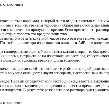
ассматриваться карбамид, который часто входит в состав многих
Причина в том, что гранулы удобрения обрабатываются специа
в системы очистки продуктов горения. Если приготовить раствор
на отфильтровать это вредное вещество.
ванием биурета (в конечной массе этого реагента может находит
 По этой причине при изготовлении жидкости AdBlue в конечном 
ы (минеральные соли забивают соты катализатора, что быстрее в
я и время, потраченное на изготовление раствора, себестоимост
 в домашних условиях вредный для автомобиля.
чевины для дизелей – можно ли ее разбавлять водой ради эконо
истки выхлопа оснащается двумя сенсорами, настроенными на оп
 выходе. Первый определяет количество диоксида азота в выхлоп
сли в выхлопе концентрация вредного вещества превышает допуст
м жидкости. В результате разбавленного раствора будет уходить