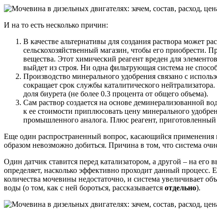
И на то есть несколько причин:
В качестве альтернативы для создания раствора может р
сельскохозяйственный магазин, чтобы его приобрести. 
вещества. Этот химический реагент вреден для элементо
выйдет из строя. Ни одна фильтрующая система не способ
Производство минерального удобрения связано с использо
сокращает срок службы каталитического нейтрализатора.
доля биурета (не более 0.3 процента от общего объема).
Сам раствор создается на основе деминерализованной вод
к ее стоимости приплюсовать цену минерального удобрени
промышленного аналога. Плюс реагент, приготовленный
Еще один распространенный вопрос, касающийся применения мо
образом невозможно добиться. Причина в том, что система оч
Один датчик ставится перед катализатором, а другой – на его
определяет, насколько эффективно проходит данный процесс. Е
количества мочевины недостаточно, и система увеличивает объе
воды (о том, как с ней бороться, рассказывается
отдельно
).