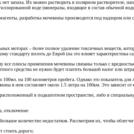
 нет запаха. Их можно растворить в полярном растворителе, нап
стиллированной воде (минералы, входящие в состав обычной воды
 реагенты, разработка мочевины производится под надзором ил
ных моторах – более полное удаление токсичных веществ, кото
му стандарту вплоть до Евро6 (на это влияет характеристика сам
ому все плюсы применения мочевины связаны только с вредност
ного средства не нужно будет платить большой налог или штраф,
ло 100мл. на 100 километров пробега. Однако это показатель для
евины в нем составляет около 1.5 литра на 100км. Это зависит от
, расположенный в подкапотном пространстве, либо в специальн
большое количество недостатков. Рассмотрим их, чтобы облегчи
т стоить дорого;