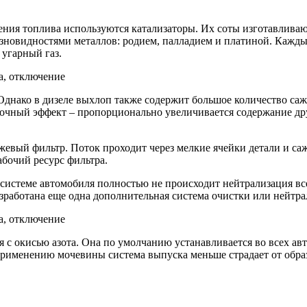
ния топлива используются катализаторы. Их соты изготавливаю
новидностями металлов: родием, палладием и платиной. Каждый
 угарный газ.
ы. Однако в дизеле выхлоп также содержит большое количество с
обочный эффект – пропорционально увеличивается содержание др
евый фильтр. Поток проходит через мелкие ячейки детали и сажа 
абочий ресурс фильтра.
истеме автомобиля полностью не происходит нейтрализация всех
азработана еще одна дополнительная система очистки или нейтр
ся с окисью азота. Она по умолчанию устанавливается во всех а
рименению мочевины система выпуска меньше страдает от образ