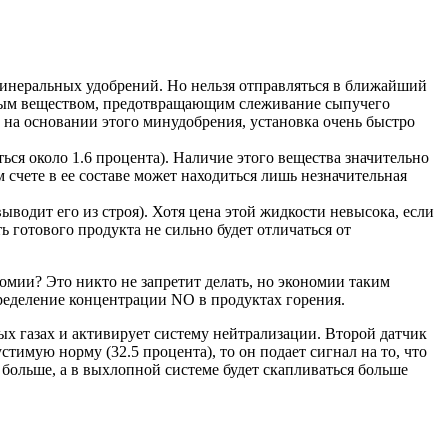
 минеральных удобрений. Но нельзя отправляться в ближайший
льным веществом, предотвращающим слеживание сыпучего
 на основании этого минудобрения, установка очень быстро
ься около 1.6 процента). Наличие этого вещества значительно
счете в ее составе может находиться лишь незначительная
ыводит его из строя). Хотя цена этой жидкости невысока, если
ь готового продукта не сильно будет отличаться от
мии? Это никто не запретит делать, но экономии таким
ределение концентрации NO в продуктах горения.
ных газах и активирует систему нейтрализации. Второй датчик
имую норму (32.5 процента), то он подает сигнал на то, что
 больше, а в выхлопной системе будет скапливаться больше