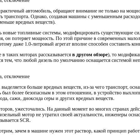
актичный автомобиль, обращают внимание не только на мощност
ть транспорта. Однако, создавая машины с уменьшенным расход
еньше вредных веществ).
ние
ть новые топливные системы, модифицировать существующие си
ля, он потеряет мощность. По этой причине в современных мал
этому даже 1.0-литровый агрегат вполне способен составить ко
 в таких моторах рассказывается
в другом обзоре
), то модифик
ся тем, что любой дизель по умолчанию оснащается системой не
ва выделяется больше вредных веществ, из-за чего транспорт, 
ь был более безопасным в этом отношении, в устройство выхло
ода, сажи, диоксида серы и других вредных веществ.
торов, ужесточались. На данный момент во многих странах дейс
дизельный мотор не утратил своей актуальности, инженеры осна
зывается SCR.
отрим, зачем в машине нужен этот раствор, какой принцип работ