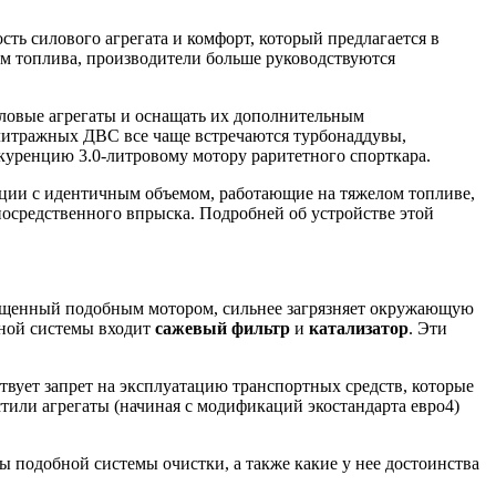
ь силового агрегата и комфорт, который предлагается в
ом топлива, производители больше руководствуются
ловые агрегаты и оснащать их дополнительным
олитражных ДВС все чаще встречаются турбонаддувы,
нкуренцию 3.0-литровому мотору раритетного спорткара.
ации с идентичным объемом, работающие на тяжелом топливе,
посредственного впрыска. Подробней об устройстве этой
оснащенный подобным мотором, сильнее загрязняет окружающую
пной системы входит
сажевый фильтр
и
катализатор
. Эти
твует запрет на эксплуатацию транспортных средств, которые
стили агрегаты (начиная с модификаций экостандарта евро4)
ы подобной системы очистки, а также какие у нее достоинства