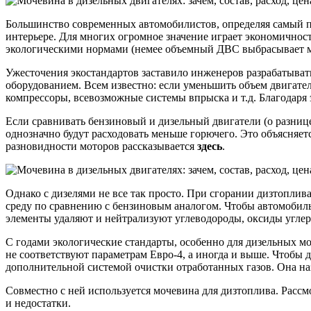
зачем,
состав,
Большинство современных автомобилистов, определяя самый пр
расход,
интерьере. Для многих огромное значение играет экономичнос
цена,
экологическими нормами (немее объемный ДВС выбрасывает м
отключе
Ужесточения экостандартов заставило инженеров разрабатыва
оборудованием. Всем известно: если уменьшить объем двигате
компрессоры, всевозможные системы впрыска и т.д. Благодаря 
Если сравнивать бензиновый и дизельный двигатели (о разнице
однозначно будут расходовать меньше горючего. Это объясняет
разновидности моторов рассказывается
здесь
.
Однако с дизелями не все так просто. При сгорании дизтопли
среду по сравнению с бензиновым аналогом. Чтобы автомобил
элементы удаляют и нейтрализуют углеводороды, оксиды углер
С годами экологические стандарты, особенно для дизельных мо
не соответствуют параметрам Евро-4, а иногда и выше. Чтобы 
дополнительной системой очистки отработанных газов. Она на
Совместно с ней используется мочевина для дизтоплива. Рассм
и недостатки.