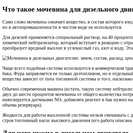
Что такое мочевина для дизельного дви
Само слово мочевина означает вещество, в состав которого вх
но в автопромышленности в чистом виде не используется.
Для дизелей применяется специальный раствор, на 40 проценто
химический нейтрализатор, который вступает в реакцию с отра
преобразует вредный выхлоп в углекислый газ, азот и воду. Эт
Чаще всего подобная система используется в коммерческом тра
бака. Фура заправляется не только дизтопливом, но в отдельны
вещества зависит от типа топливной системы и того, насколько
Обычно современная машина (кстати, такую систему нейтрализа
двух до шести процентов мочевины от общего количества потре
нивелируется датчиками NO, добавлять реагент в бак нужно на
объема резервуара).
Жидкость для работы выхлопной системы нельзя смешивать с ди
строя топливный насос высокого давления (его работа описана
Для чего нужна в дизельном двигателе