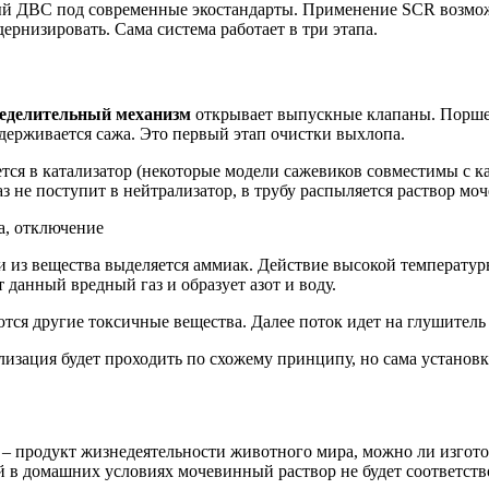
ый ДВС под современные экостандарты. Применение SCR возмож
ернизировать. Сама система работает в три этапа.
ределительный механизм
открывает выпускные клапаны. Порше
адерживается сажа. Это первый этап очистки выхлопа.
ся в катализатор (некоторые модели сажевиков совместимы с кат
аз не поступит в нейтрализатор, в трубу распыляется раствор мо
, и из вещества выделяется аммиак. Действие высокой температу
 данный вредный газ и образует азот и воду.
ются другие токсичные вещества. Далее поток идет на глушитель
изация будет проходить по схожему принципу, но сама установк
 – продукт жизнедеятельности животного мира, можно ли изгот
й в домашних условиях мочевинный раствор не будет соответств