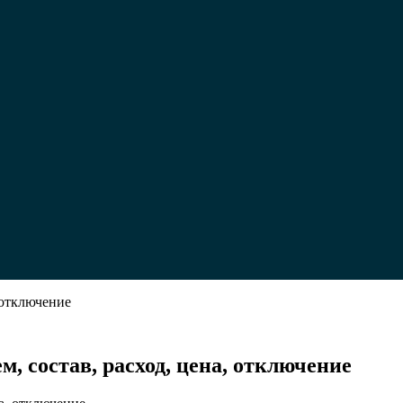
 отключение
на
, состав, расход, цена, отключение
ых
ях: