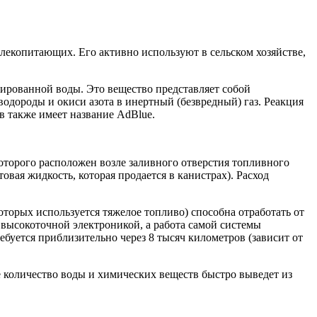
млекопитающих. Его активно используют в сельском хозяйстве,
лированной воды. Это вещество представляет собой
одороды и окиси азота в инертный (безвредный) газ. Реакция
в также имеет название AdBlue.
которого расположен возле заливного отверстия топливного
овая жидкость, которая продается в канистрах). Расход
торых используется тяжелое топливо) способна отработать от
 высокоточной электроникой, а работа самой системы
ебуется приблизительно через 8 тысяч километров (зависит от
е количество воды и химических веществ быстро выведет из