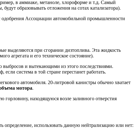
ример, в аммиаке, метаноле, хлороформе и т.д. Самый
, будут образовывать отложения на сотах катализатора).
и с одобрения Ассоциации автомобильной промышленности
рые выделяются при сгорании дизтоплива. Эта жидкость
ого агрегата и его техническое состояние).
ью выбросов и вытекающими из этого последствиями.
 если система в той стране перестанет работать.
 легкового автомобиля. 20-литровой канистры обычно хватает
объема мотора
.
ую горловину, находящуюся возле заливного отверстия
ть определение, использовать данную нейтрализацию или нет: