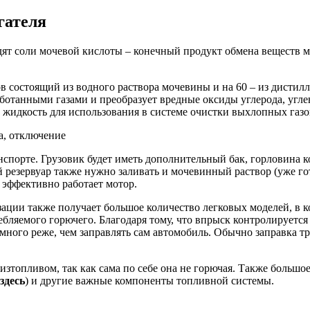
гателя
одят соли мочевой кислоты – конечный продукт обмена веществ 
в состоящий из водного раствора мочевины и на 60 – из дистил
ботанными газами и преобразует вредные оксиды углерода, углев
а жидкость для использования в системе очистки выхлопных газо
нспорте. Грузовик будет иметь дополнительный бак, горловина 
й резервуар также нужно заливать и мочевинный раствор (уже гот
 эффективно работает мотор.
ции также получает большое количество легковых моделей, в ко
бляемого горючего. Благодаря тому, что впрыск контролируется
много реже, чем заправлять сам автомобиль. Обычно заправка тр
зтопливом, так как сама по себе она не горючая. Также большо
здесь
) и другие важные компоненты топливной системы.