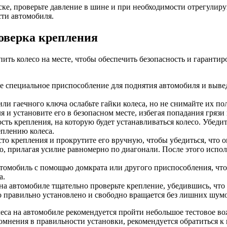
ке, проверьте давление в шине и при необходимости отрегулиру
сти автомобиля.
роверка крепления
ить колесо на месте, чтобы обеспечить безопасность и гаранти
 специальное приспособление для поднятия автомобиля и выведи
и гаечного ключа ослабьте гайки колеса, но не снимайте их по
 и установите его в безопасном месте, избегая попадания гряз
ть крепления, на которую будет устанавливаться колесо. Убедите
еплению колеса.
то крепления и прокрутите его вручную, чтобы убедиться, что о
, прилагая усилие равномерно по диагонали. После этого испол
омобиль с помощью домкрата или другого приспособления, чтоб
а.
на автомобиле тщательно проверьте крепление, убедившись, что 
со правильно установлено и свободно вращается без лишних шум
еса на автомобиле рекомендуется пройти небольшое тестовое во
сомнения в правильности установки, рекомендуется обратиться 