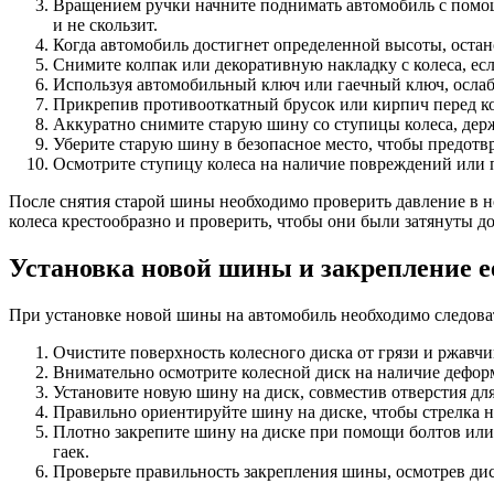
Вращением ручки начните поднимать автомобиль с помощь
и не скользит.
Когда автомобиль достигнет определенной высоты, оста
Снимите колпак или декоративную накладку с колеса, есл
Используя автомобильный ключ или гаечный ключ, ослабь
Прикрепив противооткатный брусок или кирпич перед ко
Аккуратно снимите старую шину со ступицы колеса, держ
Уберите старую шину в безопасное место, чтобы предотв
Осмотрите ступицу колеса на наличие повреждений или 
После снятия старой шины необходимо проверить давление в но
колеса крестообразно и проверить, чтобы они были затянуты до
Установка новой шины и закрепление е
При установке новой шины на автомобиль необходимо следоват
Очистите поверхность колесного диска от грязи и ржавч
Внимательно осмотрите колесной диск на наличие дефор
Установите новую шину на диск, совместив отверстия для
Правильно ориентируйте шину на диске, чтобы стрелка 
Плотно закрепите шину на диске при помощи болтов или 
гаек.
Проверьте правильность закрепления шины, осмотрев дис