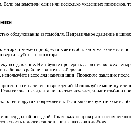
. Если вы заметили один или несколько указанных признаков, т
яния
частью обслуживания автомобиля. Неправильное давление в шин
, который можно приобрести в автомобильном магазине или исп
роверки глубины протектора.
кущее давление. Не забудьте проверить давление во всех четыр
и на бирке в районе водительской двери.
используйте насос для накачки шин. Проверьте давление после 
протектора и наличие повреждений. Используйте монетку или п
 Если голова президента полностью исчезает, значит глубина пр
уклостей и других повреждений. Если вы обнаружите какие-либ
ц и перед долгой поездкой. Также важно проверить состояние ш
езопасность и долговечность шин вашего автомобиля.