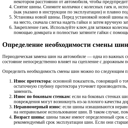
некотором расстоянии от автомобиля, чтобы предупредит
Снятие шины. Снимите колпачки с колесных гаек и, испо
(как указано в инструкции по эксплуатации) и плавно по
Установка новой шины. Перед установкой новой шины на 
на место, сначала слегка надеть гайки и затем вручную з
Закрепление гаек. Используйте ключ для затяжки колесны
помощью домкрата и полностью затяните гайки с помощью
Определение необходимости смены ши
Периодическая замена шин на автомобиле — одна из важных с
состояние непосредственно влияет на сцепление с дорожным 
Определить необходимость смены шин можно по следующим п
Износ протектора
: основной показатель, говорящий о т
остаточную глубину протектора уточняет производитель, 
заменить.
Износ по боковым стенкам
: если на боковых стенках ш
повреждения могут возникнуть из-за плохого качества д
Неравномерный износ
: если шины изнашиваются неравн
на неправильное использование шин. В таком случае, п
Возраст шины
: шины также имеют определенный срок с
рекомендуемый срок эксплуатации шин. Если они старше э