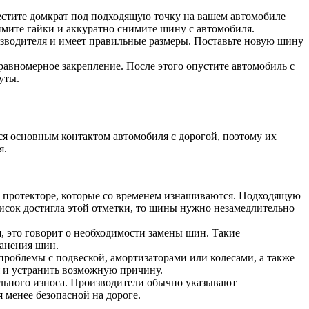
местите домкрат под подходящую точку на вашем автомобиле
нимите гайки и аккуратно снимите шину с автомобиля.
изводителя и имеет правильные размеры. Поставьте новую шину
равномерное закрепление. После этого опустите автомобиль с
уты.
я основным контактом автомобиля с дорогой, поэтому их
я.
на протекторе, которые со временем изнашиваются. Подходящую
рисок достигла этой отметки, то шины нужно незамедлительно
, это говорит о необходимости замены шин. Такие
ранения шин.
проблемы с подвеской, амортизаторами или колесами, а также
я и устранить возможную причину.
льного износа. Производители обычно указывают
 менее безопасной на дороге.