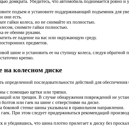
ю домкрата. Убедитесь, что автомобиль поднимается ровно и ус
новите подъем и установите поддерживающий подъемник для уве
и они есть.
те гайки колеса, но не снимайте их полностью.
лесом, снимите гайки полностью.
а ее обеими руками.
ратить ее падение на вас или окружающую среду.
посторонних предметов.
вой шине и установить ее на ступицу колеса, следуя обратной п
статочно крепко.
е на колесном диске
ь определенной последовательности действий для обеспечения 
ины с помощью щетки или тряпки.
маций или трещин. В случае обнаружения повреждений не устан
 болтов или гаек на шине с отверстиями на диске.
на боковой стенке шины указывала в правильном направлении.
гаек. При этом следует придерживаться рекомендаций производ
к и убедившись, что шина плотно прилегает к диску без проска