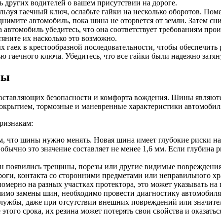
ь других водителей о вашем присутствии на дороге.
льзуя гаечный ключ, ослабьте гайки на несколько оборотов. По
днимите автомобиль, пока шина не оторвется от земли. Затем с
автомобиль убедитесь, что она соответствует требованиям про
атяните их насколько это возможно.
х гаек в крестообразной последовательности, чтобы обеспечить 
 гаечного ключа. Убедитесь, что все гайки были надежно затян
ны
оставляющих безопасности и комфорта вождения. Шины являютс
покрытием, тормозные и маневренные характеристики автомобил
ризнакам:
ом, что шины нужно менять. Новая шина имеет глубокие риски 
обычно это значение составляет не менее 1,6 мм. Если глубина 
ин появились трещины, порезы или другие видимые повреждения
ороги, контакта со сторонними предметами или неправильного х
омерно на разных участках протектора, это может указывать на 
омимо замены шин, необходимо провести диагностику автомобил
лужбы, даже при отсутствии внешних повреждений или значите
того срока, их резина может потерять свои свойства и оказаться