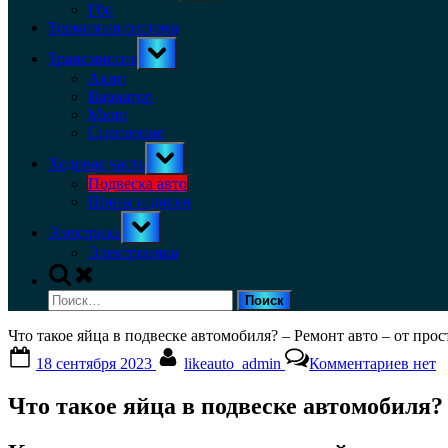
menu
Гбо
Тормозная система
Toggle
Трансмиссия
sub-
menu
Акпп
Вариатор
Мкпп
Сцепление
Toggle
Ходовая часть
sub-
menu
Подвеска авто
Шины и диски
Toggle
Электрика
sub-
menu
Электроника
Toggle
search
Найти:
form
Что такое яйца в подвеске автомобиля? – Ремонт авто – от пр
Posted
By
к
18 сентября 2023
likeauto_admin
Комментариев
нет
on
запис
Что
Что такое яйца в подвеске автомобиля?
такое
яйца
в