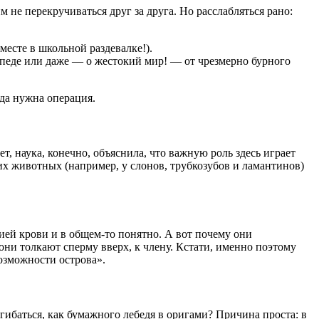
не перекручиваться друг за друга. Но расслабляться рано:
 месте в школьной раздевалке!).
сипеде или даже — о жестокий мир! — от чрезмерно бурного
гда нужна операция.
 наука, конечно, объяснила, что важную роль здесь играет
гих животных (например, у слонов, трубкозубов и ламантинов)
ией крови и в общем-то понятно. А вот почему они
 они толкают сперму вверх, к члену. Кстати, именно поэтому
Возможности острова».
гибаться, как бумажного лебедя в оригами? Причина проста: в