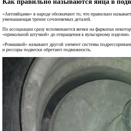
Как правильно называются яйца в подв
подве
автом
«Автояйцами» в народе обозначают то, что правильно называетс
–
уменьшающая трение сочленяемых деталей.
Ремо
авто
По ассоциации сразу вспоминаются яички на фаркопах некотор
–
«прикольной штучкой» до отвращения к вульгарному изделию. 
от
прост
«Ромашкой» называют другой элемент системы подрессоривания
свои
и рессоры подвески обретают подвижность.
рукам
до
контр
рабо
СТО