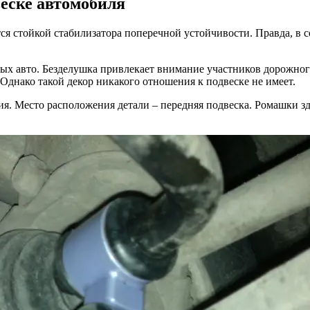
еске автомобиля
ске
обиля?
я стойкой стабилизатора поперечной устойчивости. Правда, в со
нт
ых авто. Безделушка привлекает внимание участников дорожног
Однако такой декор никакого отношения к подвеске не имеет.
ого
. Место расположения детали – передняя подвеска. Ромашки зд
ми
и,
оля
ты