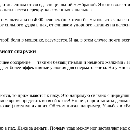
отделенном от соседа специальной мембраной. Это позволяет им 
о называется перекрутка семенных канальцев.
го мальчугана на 4000 человек (не хотели бы мы оказаться на его
от сильного удара в пах, от слишком упорного катания на вело
рой боли в мошонке, разумеется. И да, в этом случае почти все
 висят снаружи
бщее обозрение — такими беззащитными и немного жалкими? Нет,
оздает более эффективные условия для сперматогенеза. Но у мно
ются, то прижимаются к паху. Это напрямую связано с циркуляц
мое время предстать во всей красе! Но нет, парни заняты делом:
но же!) потянув их вниз. Об этом писал, например, Уэльбек в «
в пах. Даже за деньги. Почему удар между ног заставляет нас с