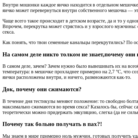
Внутри мошонки каждое яичко находится в отдельном мешочке, 
яичко может перевернуться внутри собственного мешочка — эт
Чаще всего такое происходит в детском возрасте, да и то у одно
Впрочем, перекрутка может стрястись и у взрослого мужчины: 
секса.
Как понять, что твои семенные канальцы перекрутились? По ост
На самом деле никто толком не знает,почему они
В самом деле, зачем? Зачем нужно было вывешивать их на всео
температура: в мешочке прохладнее примерно на 2,7 °C, что с
яички расположены внутри, и ничего, размножаются как-то.
Док, почему они сжимаются?
В течение дня тестикулы меняют положение: то свободно болта
максимально сжимаются во время секса? Казалось бы, сейчас са
теоретически можно придержать эякуляцию, слегка (да не силь
Почему так больно получать в пах?!
Мы знаем в мире примерно ноль мужчин, готовых получить удар 