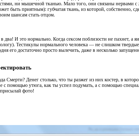
стями, ни мышечной тканью. Мало того, они связаны нервами с 
ожет быть приятным): губчатая ткань, из которой, собственно, с
твоим шансам стать отцом.
а в два! И это нормально. Когда сексом поблизости не пахнет, а
 урологу). Тестикулы нормального человека — не слишком твердые
одня его достаточно просто вылечить, даже в несколько запущен
ректировать
да Смерти? Денег столько, что ты разжег из них костер, в кото
 помощью утюга, как ты успел подумать, а с помощью специаль
 присылай фото!