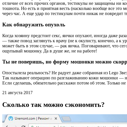
отличие от всех прочих органов, тестикулы не защищены ни ко
тошнота. Но есть и приятная весть (насколько вообще все это м
через час. А еще удар по тестикулам почти никак не повредит 
Как обнаружить опухоль
Когда хозяину предстоит секс, яички опухают, иногда даже раз
— также повод заглянуть к врачу (не к окулисту, конечно, а к
может быть в этом случае, — рак яичка. Поговаривают, что сег
ощупывай мошонку. Да в душе же, не на работе!
Ты не поверишь, но форму мошонки можно скор
Опостылела реальность? Не радует даже собранная из Lego Звез
Так называют операцию по разглаживанию кожи мошонки — не с
Если сделаешь, обязательно расскажи потом об этом. Только не
21 августа 2017
Сколько так можно сэкономить?