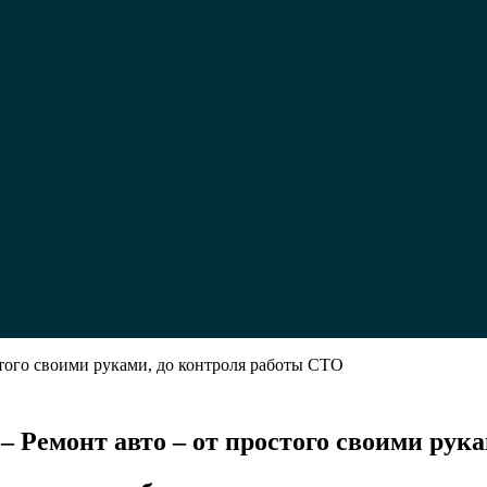
остого своими руками, до контроля работы СТО
и
 – Ремонт авто – от простого своими ру