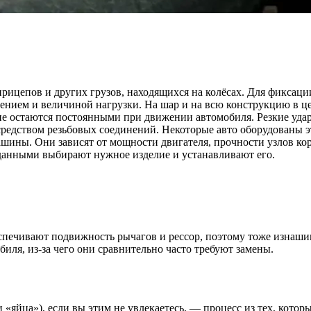
рицепов и других грузов, находящихся на колёсах. Для фиксаци
лением и величиной нагрузки. На шар и на всю конструкцию в ц
е остаются постоянными при движении автомобиля. Резкие удар
редством резьбовых соединений. Некоторые авто оборудованы эт
ашины. Они зависят от мощности двигателя, прочности узлов кор
 данными выбирают нужное изделие и устанавливают его.
чивают подвижность рычагов и рессор, поэтому тоже изнашивают
иля, из-за чего они сравнительно часто требуют замены.
«яйца»), если вы этим не увлекаетесь, — процесс из тех, которы