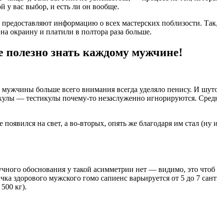
й у вас выбор, и есть ли он вообще.
 предоставляют информацию о всех мастерских поблизости. Так, 
 на окраину и платили в полтора раза больше.
е полезно знать каждому мужчине!
в мужчины больше всего внимания всегда уделяло пенису. И шуток
тикулы — тестикулы почему-то незаслуженно игнорируются. Сред
появился на свет, а во-вторых, опять же благодаря им стал (ну
учного обоснования у такой асимметрии нет — видимо, это чтоб 
чка здорового мужского гомо сапиенс варьируется от 5 до 7 сан
500 кг).