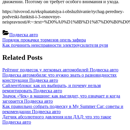
движении. Поэтому он требует особого внимания и ухода.
https://nivovod.ru/ekspluatatsiya-i-obsluzhivanie/rychag-peredney-
podveski-funktsii-i-3-osnovnye-
neispravnosti/#:~:text=%D0%A0%D1%8B%D1%87
Подвеска авто
Навигация
Previous
Порядок прокачки тормозов опель зафира
Post:
Next
Как починить неисправности электроусилителя руля
по
Post:
записям
Related Posts
Рейтинг подвесок у легковых автомобилей
Подвеска авто
Подвеска автомобиля: что нужно знать о разновидностях
конструкции
Подвеска авто
Сайлентблоки: как их выбирать, и почему нельзя
ремонтировать
Подвеска авто
Значок «Чек» в машине: как выглядит, что означает и когда
загорается
Подвеска авто
Как правильно собрать подвеску в My Summer Car: советы и
рекомендации
Подвеска авто
Датчик абсолютного давления или ДАД: что это такое
Подвеска авто