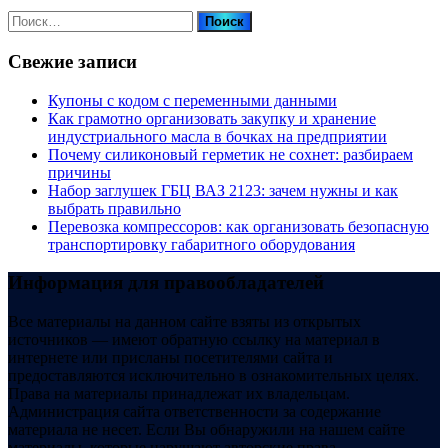
Найти:
Свежие записи
Купоны c кодом с переменными данными
Как грамотно организовать закупку и хранение
индустриального масла в бочках на предприятии
Почему силиконовый герметик не сохнет: разбираем
причины
Набор заглушек ГБЦ ВАЗ 2123: зачем нужны и как
выбрать правильно
Перевозка компрессоров: как организовать безопасную
транспортировку габаритного оборудования
Информация для правообладателей
Все материалы на данном сайте взяты из открытых
источников — имеют обратную ссылку на материал в
интернете или присланы посетителями сайта и
предоставляются исключительно в ознакомительных целях.
Права на материалы принадлежат их владельцам.
Администрация сайта ответственности за содержание
материала не несет. Если Вы обнаружили на нашем сайте
материалы, которые нарушают авторские права,