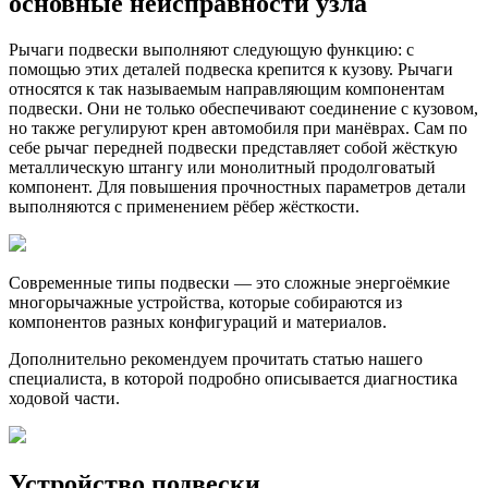
основные неисправности узла
функц
и
Рычаги подвески выполняют следующую функцию: с
основн
помощью этих деталей подвеска крепится к кузову. Рычаги
неиспр
относятся к так называемым направляющим компонентам
узла
подвески. Они не только обеспечивают соединение с кузовом,
но также регулируют крен автомобиля при манёврах. Сам по
себе рычаг передней подвески представляет собой жёсткую
металлическую штангу или монолитный продолговатый
компонент. Для повышения прочностных параметров детали
выполняются с применением рёбер жёсткости.
Современные типы подвески — это сложные энергоёмкие
многорычажные устройства, которые собираются из
компонентов разных конфигураций и материалов.
Дополнительно рекомендуем прочитать статью нашего
специалиста, в которой подробно описывается диагностика
ходовой части.
Устройство подвески