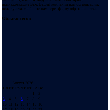
принадлежащие Вам, Вашей компании или организации,
пожалуйста, сообщите нам через форму обратной связи.
Облако тегов
Август 2026
Пн
Вт
Ср
Чт
Пт
Сб
Вс
1
2
3
4
5
6
7
8
9
10
11
12
13
14
15
16
17
18
19
20
21
22
23