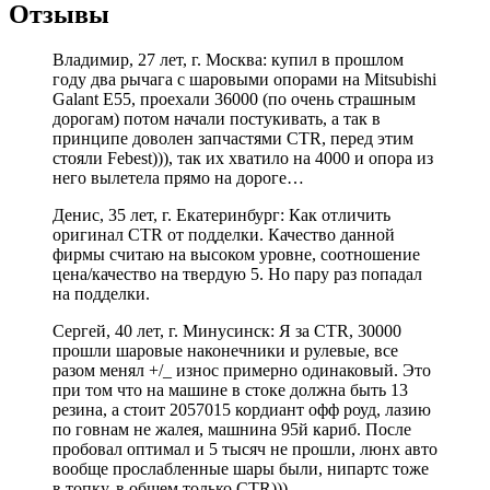
Отзывы
Владимир, 27 лет, г. Москва: купил в прошлом
году два рычага с шаровыми опорами на Mitsubishi
Galant E55, проехали 36000 (по очень страшным
дорогам) потом начали постукивать, а так в
принципе доволен запчастями CTR, перед этим
стояли Febest))), так их хватило на 4000 и опора из
него вылетела прямо на дороге…
Денис, 35 лет, г. Екатеринбург: Как отличить
оригинал CTR от подделки. Качество данной
фирмы считаю на высоком уровне, соотношение
цена/качество на твердую 5. Но пару раз попадал
на подделки.
Сергей, 40 лет, г. Минусинск: Я за CTR, 30000
прошли шаровые наконечники и рулевые, все
разом менял +/_ износ примерно одинаковый. Это
при том что на машине в стоке должна быть 13
резина, а стоит 2057015 кордиант офф роуд, лазию
по говнам не жалея, машнина 95й кариб. После
пробовал оптимал и 5 тысяч не прошли, люнх авто
вообще прослабленные шары были, нипартс тоже
в топку, в общем только CTR)))