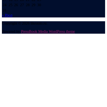
24
25
26
27
28
29
30
31
« Июл
Copyright © 2026 likeauto.ru.
Powered by
PressBook Media WordPress theme