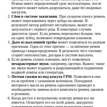
Резина имеет определенный срок эксплуатации, после
которого может начать разрушаться, даже без видимых
нагрузок.
Сбои в системе зажигания
. При сильном износе ремень
может перескакивать через зубцы на шкиве. В
результате мотор работает нестабильно, может не
запускаться с первого раза. В некоторых случаях
двигатель троит. Если ремень перескочил больше, чем
на один зубец, возможно повреждение клапанов.
Дым из выхлопной трубы
может появляться по разным
причинам. Одна из этих причин — ослабление ремня
привода газораспределения. В результате чего топливо
сгорает неполностью, догорая в системе выхлопа.
Если ремень сильно изношен, могут появляться
нехарактерные звуки
, например, щелчки. Важно: такие
же звуки может издавать и разрушающийся подшипник
водяной помпы или генератора.
Потеки смазки из-под кожуха ГРМ
. Появляются они
из-за проблем с сальником коленвала. Попадание
моторного масла на ремень однозначно приведет к
необходимости замены всего комплекта (ремня, шкивов
и роликов).
Когда доступ к визуальному осмотру ремня все же
имеется. Осмотрите его по всей длине, аккуратно
поворачивая мотор (перед этим выкрутите свечи).