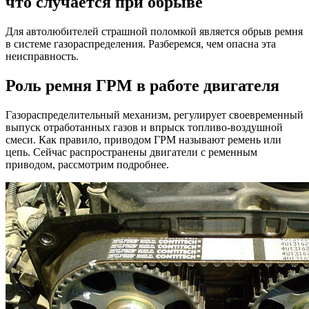
что случается при обрыве
ГРМ,
зачем
Для автолюбителей страшной поломкой является обрыв ремня
нужен
в системе газораспределения. Разберемся, чем опасна эта
и
неисправность.
что
случает
Роль ремня ГРМ в работе двигателя
при
обрыве
Газораспределительный механизм, регулирует своевременный
выпуск отработанных газов и впрыск топливо-воздушной
смеси. Как правило, приводом ГРМ называют ремень или
цепь. Сейчас распространены двигатели с ременным
приводом, рассмотрим подробнее.