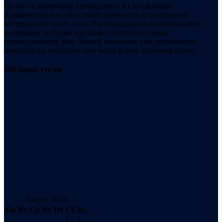
Права на материалы принадлежат их владельцам.
Администрация сайта ответственности за содержание
материала не несет. Если Вы обнаружили на нашем сайте
материалы, которые нарушают авторские права,
принадлежащие Вам, Вашей компании или организации,
пожалуйста, сообщите нам через форму обратной связи.
Облако тегов
Август 2026
Пн
Вт
Ср
Чт
Пт
Сб
Вс
1
2