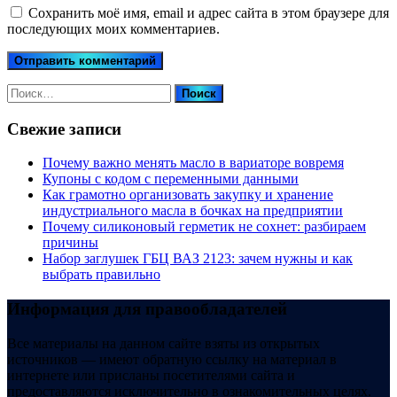
Сохранить моё имя, email и адрес сайта в этом браузере для
последующих моих комментариев.
Найти:
Свежие записи
Почему важно менять масло в вариаторе вовремя
Купоны c кодом с переменными данными
Как грамотно организовать закупку и хранение
индустриального масла в бочках на предприятии
Почему силиконовый герметик не сохнет: разбираем
причины
Набор заглушек ГБЦ ВАЗ 2123: зачем нужны и как
выбрать правильно
Информация для правообладателей
Все материалы на данном сайте взяты из открытых
источников — имеют обратную ссылку на материал в
интернете или присланы посетителями сайта и
предоставляются исключительно в ознакомительных целях.