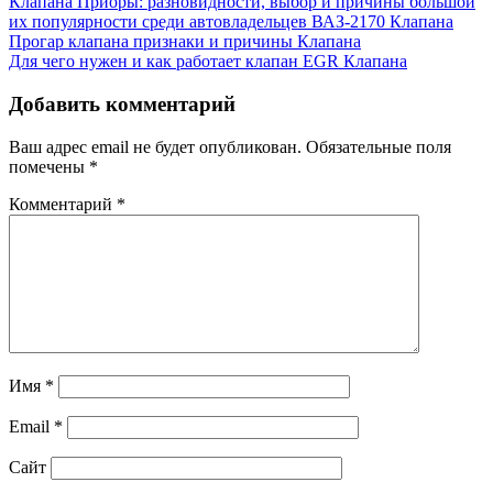
Клапана Приоры: разновидности, выбор и причины большой
их популярности среди автовладельцев ВАЗ-2170
Клапана
Прогар клапана признаки и причины
Клапана
Для чего нужен и как работает клапан EGR
Клапана
Добавить комментарий
Ваш адрес email не будет опубликован.
Обязательные поля
помечены
*
Комментарий
*
Имя
*
Email
*
Сайт