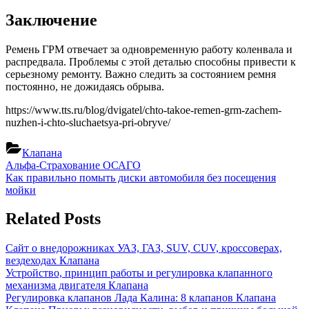
Заключение
Ремень ГРМ отвечает за одновременную работу коленвала и
распредвала. Проблемы с этой деталью способны привести к
серьезному ремонту. Важно следить за состоянием ремня
постоянно, не дожидаясь обрыва.
https://www.tts.ru/blog/dvigatel/chto-takoe-remen-grm-zachem-
nuzhen-i-chto-sluchaetsya-pri-obryve/
Клапана
Навигация
Previous
Альфа-Страхование ОСАГО
Post:
Next
Как правильно помыть диски автомобиля без посещения
по
Post:
мойки
записям
Related Posts
Сайт о внедорожниках УАЗ, ГАЗ, SUV, CUV, кроссоверах,
вездеходах
Клапана
Устройство, принцип работы и регулировка клапанного
механизма двигателя
Клапана
Регулировка клапанов Лада Калина: 8 клапанов
Клапана