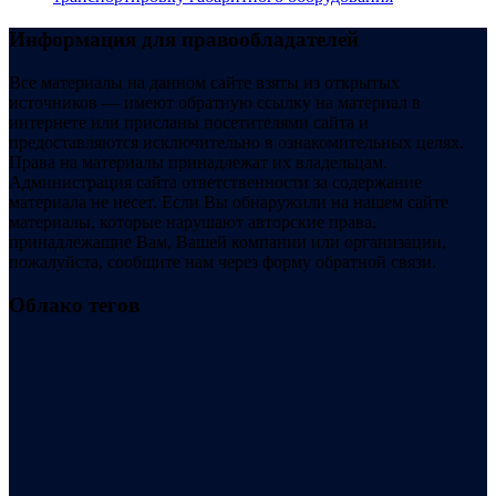
Информация для правообладателей
Все материалы на данном сайте взяты из открытых
источников — имеют обратную ссылку на материал в
интернете или присланы посетителями сайта и
предоставляются исключительно в ознакомительных целях.
Права на материалы принадлежат их владельцам.
Администрация сайта ответственности за содержание
материала не несет. Если Вы обнаружили на нашем сайте
материалы, которые нарушают авторские права,
принадлежащие Вам, Вашей компании или организации,
пожалуйста, сообщите нам через форму обратной связи.
Облако тегов