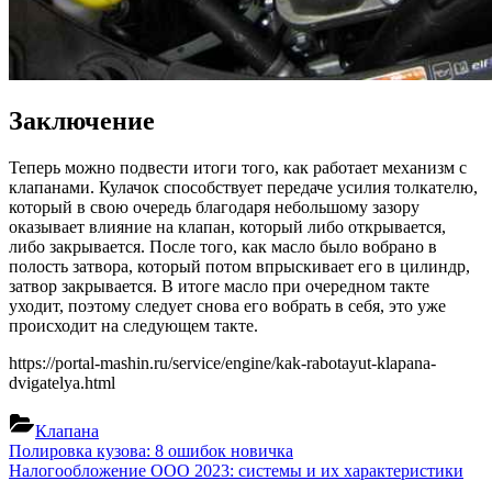
Заключение
Теперь можно подвести итоги того, как работает механизм с
клапанами. Кулачок способствует передаче усилия толкателю,
который в свою очередь благодаря небольшому зазору
оказывает влияние на клапан, который либо открывается,
либо закрывается. После того, как масло было вобрано в
полость затвора, который потом впрыскивает его в цилиндр,
затвор закрывается. В итоге масло при очередном такте
уходит, поэтому следует снова его вобрать в себя, это уже
происходит на следующем такте.
https://portal-mashin.ru/service/engine/kak-rabotayut-klapana-
dvigatelya.html
Клапана
Навигация
Previous
Полировка кузова: 8 ошибок новичка
Post:
Next
Налогообложение ООО 2023: системы и их характеристики
по
Post: