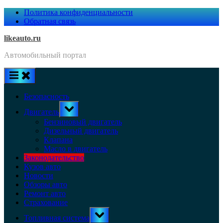
Skip
Политика конфиденциальности
to
Обратная связь
content
likeauto.ru
Автомобильный портал
Безопасность
Toggle
Двигатель
sub-
menu
Бензиновый двигатель
Дизельный двигатель
Клапана
Масло в двигатель
Законодательство
Кузов авто
Новости
Обзоры авто
Ремонт авто
Страхование
Toggle
Топливная система
sub-