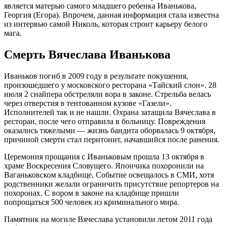
является матерью самого младшего ребенка Иванькова,
Георгия (Егора). Впрочем, данная информация стала известна
из интервью самой Николь, которая строит карьеру белого
мага.
Смерть Вячеслава Иванькова
Иваньков погиб в 2009 году в результате покушения,
произошедшего у московского ресторана «Тайский слон». 28
июля 2 снайпера обстреляли вора в законе. Стрельба велась
через отверстия в тентованном кузове «Газели».
Исполнителей так и не нашли. Охрана затащила Вячеслава в
ресторан, после чего отправила в больницу. Повреждения
оказались тяжелыми — жизнь бандита оборвалась 9 октября,
причиной смерти стал перитонит, начавшийся после ранения.
Церемония прощания с Иваньковым прошла 13 октября в
храме Воскресения Словущего. Япончика похоронили на
Ваганьковском кладбище. Событие освещалось в СМИ, хотя
родственники желали ограничить присутствие репортеров на
похоронах. С вором в законе на кладбище пришли
попрощаться 500 человек из криминального мира.
Памятник на могиле Вячеслава установили летом 2011 года