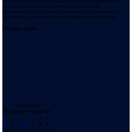
материала не несет. Если Вы обнаружили на нашем сайте
материалы, которые нарушают авторские права,
принадлежащие Вам, Вашей компании или организации,
пожалуйста, сообщите нам через форму обратной связи.
Облако тегов
Август 2026
Пн
Вт
Ср
Чт
Пт
Сб
Вс
1
2
3
4
5
6
7
8
9
10
11
12
13
14
15
16