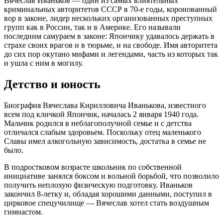
Вячеслав Иваньков — один из самых влиятельных
криминальных авторитетов СССР в 70-е годы, коронованный
вор в законе, лидер нескольких организованных преступных
групп как в России, так и в Америке. Его называли
последним самураем в законе: Япончику удавалось держать в
страхе своих врагов и в тюрьме, и на свободе. Имя авторитета
до сих пор окутано мифами и легендами, часть из которых так
и ушла с ним в могилу.
Детство и юность
Биография Вячеслава Кирилловича Иванькова, известного
всем под кличкой Япончик, началась 2 января 1940 года.
Мальчик родился в неблагополучной семье и с детства
отличался слабым здоровьем. Поскольку отец маленького
Славы имел алкогольную зависимость, достатка в семье не
было.
В подростковом возрасте школьник по собственной
инициативе занялся боксом и вольной борьбой, что позволило
получить неплохую физическую подготовку. Иваньков
закончил 8-летку и, обладая хорошими данными, поступил в
цирковое спецучилище — Вячеслав хотел стать воздушным
гимнастом.