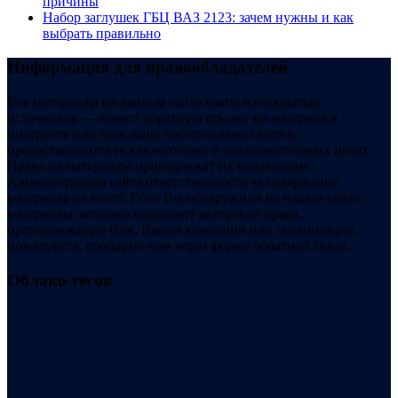
причины
Набор заглушек ГБЦ ВАЗ 2123: зачем нужны и как
выбрать правильно
Информация для правообладателей
Все материалы на данном сайте взяты из открытых
источников — имеют обратную ссылку на материал в
интернете или присланы посетителями сайта и
предоставляются исключительно в ознакомительных целях.
Права на материалы принадлежат их владельцам.
Администрация сайта ответственности за содержание
материала не несет. Если Вы обнаружили на нашем сайте
материалы, которые нарушают авторские права,
принадлежащие Вам, Вашей компании или организации,
пожалуйста, сообщите нам через форму обратной связи.
Облако тегов