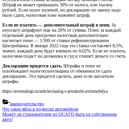
Штраф не может превышать 30% от налога, или тысячу
рублей. Если налог нулевой, но декларацию по закону надо
было сдать, налоговая тоже назначит штраф.
Если не платить — дополнительный штраф и пени.
За
неуплату штрафуют еще на 20% от суммы. Плюс за каждый
отдельный день просрочки налоговая дополнительно
насчитает пени — 1/300 от ставки рефинансирования
Центробанка. В январе 2022 года эта ставка составляет 8,5%,
значит, каждый день будут взимать по 0,02%. Если не платить,
налоговая подаст на должника в суд и спишет деньги со счета.
Декларацию придется сдать.
Штрафы и пени не
освобождают налогоплательщика от обязанности сдать
декларацию. Это придется сделать, даже если заплатили
штрафы.
https://avtonalogi.ru/articles/nalog-s-prodazhi-avtomobilya
Законодательство
Навигация
Previous
Что такое яйца в подвеске автомобиля
Post:
Next
Может ли страхователем по ОСАГО быть не собственник
по
Post:
авто?
записям