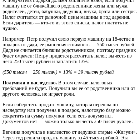
А получатель подарка должен заплатить налог, если получил
машину не от ближайшего родственника: жены или мужа,
родителей, детей, бабушки, дедушки, внука, брата или сестры.
Налог считается от рыночной цены машины в год дарения.
Если даритель — кто-то из этого списка, налог платить не
нужно.
Например, Петр получил свою первую машину на 18-летие в
подарок от дяди, ее рыночная стоимость — 550 тысяч рублей.
Дядя не считается близким родственником, поэтому праздник
будет омрачен: Петру придется рассчитать налог, вычесть из
него 250 тысяч рублей и заплатить 13%:
(550 тысяч − 250 тысяч) × 13% = 39 тысяч рублей
Получили в наследство.
В этом случае налоговых
требований не будет. Получили вы ее от родственника или от
другого человека, не играет роли.
Если соберетесь продать машину, которая перешла по
наследству или получена в подарок, налоговую базу можно
сократить на сумму покупки, если есть документы.
Документов нет — можно только вычесть 250 тысяч рублей.
Евгения получила в наследство от дедушки старые «Жигули».
Через год решила продать машину за 45 тысяч рублей. Эта