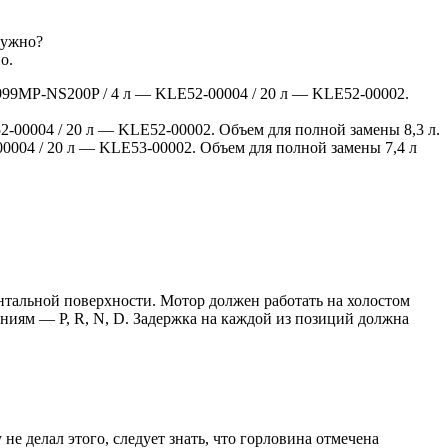
нужно?
о.
 999MP-NS200P / 4 л — KLE52-00004 / 20 л — KLE52-00002.
2-00004 / 20 л — KLE52-00002. Объем для полной замены 8,3 л.
00004 / 20 л — KLE53-00002. Объем для полной замены 7,4 л
онтальной поверхности. Мотор должен работать на холостом
жениям — P, R, N, D. Задержка на каждой из позиций должна
не делал этого, следует знать, что горловина отмечена