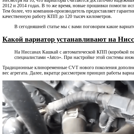
Несмотря на то, что вариаторы считаются достаточно надежным
Нисса
2012 и 2014 годах. В то же время, новые прошивки помогли ис
Кашка
Тем более, что компания-производитель предоставляет гарантию
качественную работу КПП до 120 тысяч километров.
В сегодняшней статье мы с вами поговорим какие вариато
Какой вариатор устанавливают на Нис
На Ниссанах Кашкай с автоматической КПП (коробкой пер
специалистами «Jatco». При настройке этой системы инже
Традиционные клиноременные CVT нового поколения дополнен
вес агрегата. Далее, вкратце рассмотрим принцип работы вари