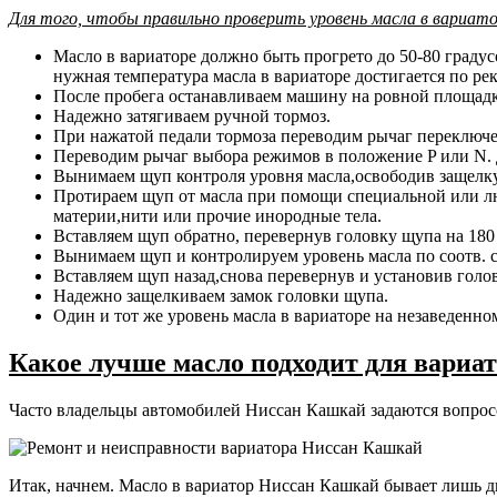
Для того, чтобы правильно проверить уровень масла в вариа
Масло в вариаторе должно быть прогрето до 50-80 граду
нужная температура масла в вариаторе достигается по р
После пробега останавливаем машину на ровной площадк
Надежно затягиваем ручной тормоз.
При нажатой педали тормоза переводим рычаг переключен
Переводим рычаг выбора режимов в положение P или N. 
Вынимаем щуп контроля уровня масла,освободив защелк
Протираем щуп от масла при помощи специальной или лю
материи,нити или прочие инородные тела.
Вставляем щуп обратно, перевернув головку щупа на 180
Вынимаем щуп и контролируем уровень масла по соотв. 
Вставляем щуп назад,снова перевернув и установив голо
Надежно защелкиваем замок головки щупа.
Один и тот же уровень масла в вариаторе на незаведенно
Какое лучше масло подходит для вариа
Часто владельцы автомобилей Ниссан Кашкай задаются вопросом
Итак, начнем. Масло в вариатор Ниссан Кашкай бывает лишь дв