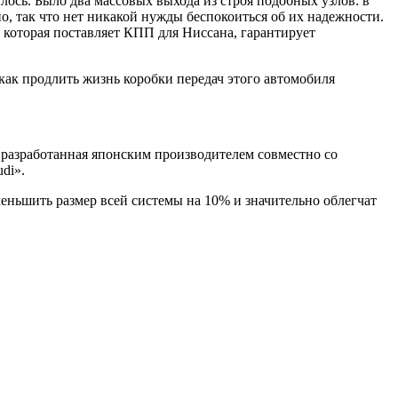
лось. Было два массовых выхода из строя подобных узлов: в
о, так что нет никакой нужды беспокоиться об их надежности.
, которая поставляет КПП для Ниссана, гарантирует
 как продлить жизнь коробки передач этого автомобиля
 разработанная японским производителем совместно со
di».
ьшить размер всей системы на 10% и значительно облегчат