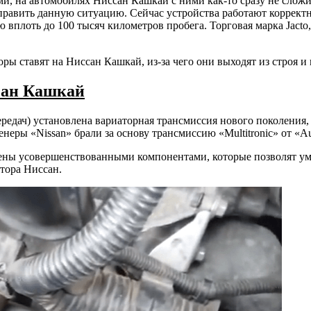
и, на автомобилях Ниссан Кашкай с ними как-то сразу не сложи
н
править данную ситуацию. Сейчас устройства работают корректн
й
 вплоть до 100 тысяч километров пробега. Торговая марка Jacto
ры ставят на Ниссан Кашкай, из-за чего они выходят из строя и
сан Кашкай
едач) установлена вариаторная трансмиссия нового поколения,
неры «Nissan» брали за основу трансмиссию «Multitronic» от «Au
ы усовершенствованными компонентами, которые позволят умен
атора Ниссан.