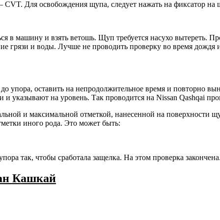
T. Для освобождения щупа, следует нажать на фиксатор на щу
ся в машину и взять ветошь. Щуп требуется насухо вытереть. Пр
е грязи и воды. Лучше не проводить проверку во время дождя и
до упора, оставить на непродолжительное время и повторно выну
 и указывают на уровень. Так проводится на Nissan Qashqai про
ьной и максимальной отметкой, нанесенной на поверхности щупа
тметки иного рода. Это может быть:
пора так, чтобы сработала защелка. На этом проверка закончена
сан Кашкай