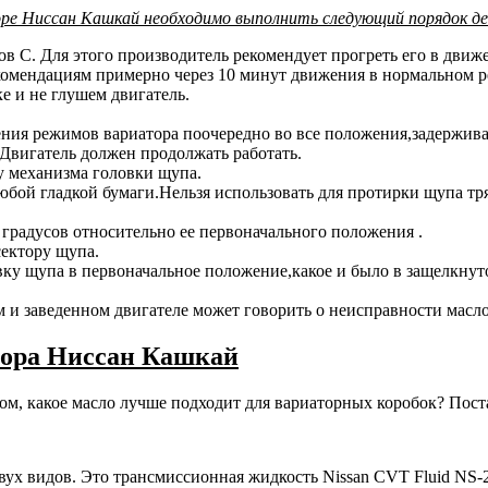
торе Ниссан Кашкай необходимо выполнить следующий порядок д
сов С. Для этого производитель рекомендует прогреть его в дви
екомендациям примерно через 10 минут движения в нормальном 
е и не глушем двигатель.
ия режимов вариатора поочередно во все положения,задерживая
Двигатель должен продолжать работать.
у механизма головки щупа.
бой гладкой бумаги.Нельзя использовать для протирки щупа тря
 градусов относительно ее первоначального положения .
сектору щупа.
вку щупа в первоначальное положение,какое и было в защелкну
м и заведенном двигателе может говорить о неисправности масло
тора Ниссан Кашкай
, какое масло лучше подходит для вариаторных коробок? Постар
ух видов. Это трансмиссионная жидкость Nissan CVT Fluid NS-2