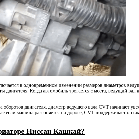
ючается в одновременном изменении размеров диаметров ведущ
ы двигателя. Когда автомобиль трогается с места, ведущий вал
сла оборотов двигателя, диаметр ведущего вала CVT начинает у
лучае если машина разгоняется по дороге, CVT поддерживает оп
ариаторе Ниссан Кашкай?