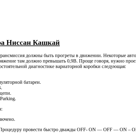
ра Ниссан Кашкай
и трансмиссия должны быть прогреты в движении. Некоторые авт
ряжение там должно превышать 0,9В. Проще говоря, нужно прое
мостоятельной диагностике вариаторной коробки следующая:
уляторной батареи.
.
цепи.
Parking.
ч:
лючено.
. Процедуру провести быстро дважды OFF- ON — OFF — ON – O