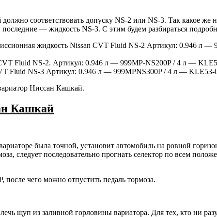
й
должно соответствовать допуску NS-2 или NS-3. Так какое же 
в последние — жидкость NS-3. С этим будем разбираться подробн
иссионная жидкость Nissan CVT Fluid NS-2 Артикул: 0.946 л —
CVT Fluid NS-2. Артикул: 0.946 л — 999MP-NS200P / 4 л — KLE5
CVT Fluid NS-3 Артикул: 0.946 л — 999MPNS300P / 4 л — KLE53-
 вариатор Ниссан Кашкай.
сан Кашкай
в вариаторе была точной, установит автомобиль на ровной гориз
ормоза, следует последовательно прогнать селектор по всем поло
, после чего можно отпустить педаль тормоза.
чь щуп из заливной горловины вариатора. Для тех, кто ни разу 