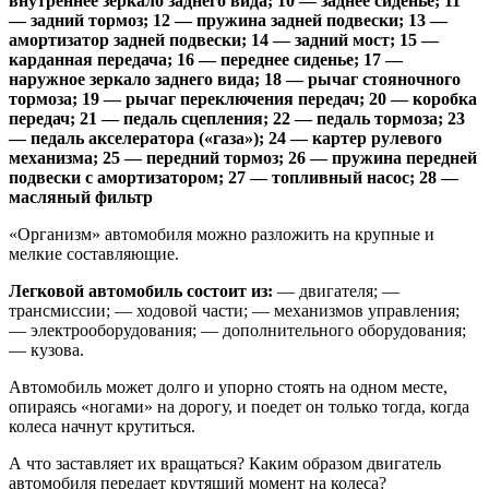
внутреннее зеркало заднего вида; 10 — заднее сиденье; 11
— задний тормоз; 12 — пружина задней подвески; 13 —
амортизатор задней подвески; 14 — задний мост; 15 —
карданная передача; 16 — переднее сиденье; 17 —
наружное зеркало заднего вида; 18 — рычаг стояночного
тормоза; 19 — рычаг переключения передач; 20 — коробка
передач; 21 — педаль сцепления; 22 — педаль тормоза; 23
— педаль акселератора («газа»); 24 — картер рулевого
механизма; 25 — передний тормоз; 26 — пружина передней
подвески с амортизатором; 27 — топливный насос; 28 —
масляный фильтр
«Организм» автомобиля можно разложить на крупные и
мелкие составляющие.
Легковой автомобиль состоит из:
— двигателя; —
трансмиссии; — ходовой части; — механизмов управления;
— электрооборудования; — дополнительного оборудования;
— кузова.
Автомобиль может долго и упорно стоять на одном месте,
опираясь «ногами» на дорогу, и поедет он только тогда, когда
колеса начнут крутиться.
А что заставляет их вращаться? Каким образом двигатель
автомобиля передает крутящий момент на колеса?