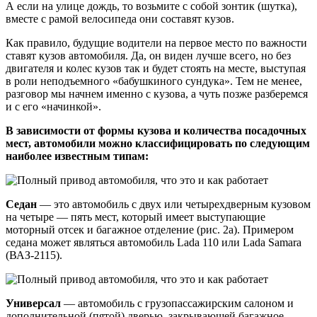
А если на улице дождь, то возьмите с собой зонтик (шутка),
вместе с рамой велосипеда они составят кузов.
Как правило, будущие водители на первое место по важности
ставят кузов автомобиля. Да, он виден лучше всего, но без
двигателя и колес кузов так и будет стоять на месте, выступая
в роли неподъемного «бабушкиного сундука». Тем не менее,
разговор мы начнем именно с кузова, а чуть позже разберемся
и с его «начинкой».
В зависимости от формы кузова и количества посадочных
мест, автомобили можно классифицировать по следующим
наиболее известным типам:
Седан
— это автомобиль с двух или четырехдверным кузовом
на четыре — пять мест, который имеет выступающие
моторный отсек и багажное отделение (рис. 2а). Примером
седана может являться автомобиль Lada 110 или Lada Samara
(ВАЗ-2115).
Универсал
— автомобиль с грузопассажирским салоном и
дополнительной (пятой) дверью, закрывающей багажное