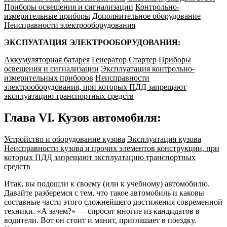
Приборы освещения и сигнализации
Контрольно-
измерительные приборы
Дополнительное оборудование
Неисправности электрооборудования
ЭКСПУАТАЦИЯ ЭЛЕКТРООБОРУДОВАНИЯ:
Аккумуляторная батарея
Генератор
Стартер
Приборы
освещения и сигнализации
Эксплуатация контрольно-
измерительных приборов
Неисправности
электрооборудования, при которых ПДД запрещают
эксплуатацию транспортных средств
Глава VI. Кузов автомобиля:
Устройство и оборудование кузова
Эксплуатация кузова
Неисправности кузова и прочих элементов конструкции, при
которых ПДД запрещают эксплуатацию транспортных
средств
Итак, вы подошли к своему (или к учебному) автомобилю.
Давайте разберемся с тем, что такое автомобиль и каковы
составные части этого сложнейшего достижения современной
техники. «А зачем?» — спросят многие из кандидатов в
водители. Вот он стоит и манит, приглашает в поездку.