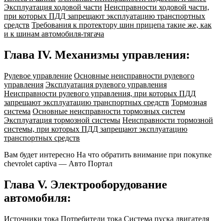
Эксплуатация ходовой части
Неисправности ходовой части,
при которых ПДД запрещают эксплуатацию транспортных
средств
Требования к протектору шин прицепа такие же, как
и к шинам автомобиля-тягача
Глава IV. Механизмы управления:
Рулевое управление
Основные неисправности рулевого
управления
Эксплуатация рулевого управления
Неисправности рулевого управления, при которых ПДД
запрещают эксплуатацию транспортных средств
Тормозная
система
Основные неисправности тормозных систем
Эксплуатация тормозной системы
Неисправности тормозной
системы, при которых ПДД запрещают эксплуатацию
транспортных средств
Вам будет интересно На что обратить внимание при покупке
chevrolet captiva — Авто Портал
Глава V. Электрооборудование
автомобиля:
Источники тока
Потребители тока
Система пуска двигателя