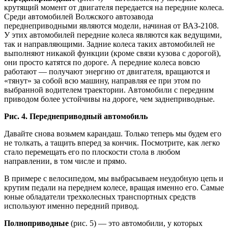
крутящий момент от двигателя передается на передние колеса.
Среди автомобилей Волжского автозавода
переднеприводными являются модели, начиная от ВАЗ-2108.
У этих автомобилей передние колеса являются как ведущими,
так и направляющими. Задние колеса таких автомобилей не
выполняют никакой функции (кроме связи кузова с дорогой),
они просто катятся по дороге. А передние колеса вовсю
работают — получают энергию от двигателя, вращаются и
«тянут» за собой всю машину, направляя ее при этом по
выбранной водителем траектории. Автомобили с передним
приводом более устойчивы на дороге, чем заднеприводные.
Рис. 4. Переднеприводный автомобиль
Давайте снова возьмем карандаш. Только теперь мы будем его
не толкать, а тащить вперед за кончик. Посмотрите, как легко
стало перемещать его по плоскости стола в любом
направлении, в том числе и прямо.
В примере с велосипедом, мы выбрасываем неудобную цепь и
крутим педали на переднем колесе, вращая именно его. Самые
юные обладатели трехколесных транспортных средств
используют именно передний привод.
Полноприводные
(рис. 5) — это автомобили, у которых