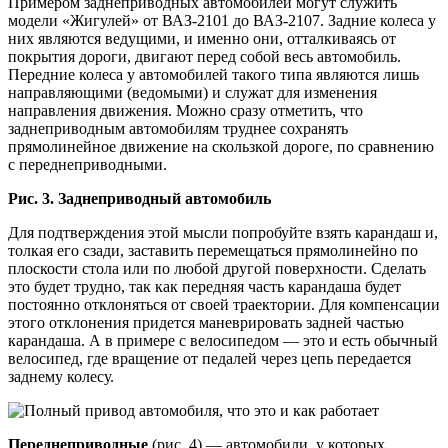
Примером заднеприводных автомобилей могут служить
модели «Жигулей» от ВАЗ-2101 до ВАЗ-2107. Задние колеса у
них являются ведущими, и именно они, отталкиваясь от
покрытия дороги, двигают перед собой весь автомобиль.
Передние колеса у автомобилей такого типа являются лишь
направляющими (ведомыми) и служат для изменения
направления движения. Можно сразу отметить, что
заднеприводным автомобилям труднее сохранять
прямолинейное движение на скользкой дороге, по сравнению
с переднеприводными.
Рис. 3. Заднеприводный автомобиль
Для подтверждения этой мысли попробуйте взять карандаш и,
толкая его сзади, заставить перемещаться прямолинейно по
плоскости стола или по любой другой поверхности. Сделать
это будет трудно, так как передняя часть карандаша будет
постоянно отклоняться от своей траектории. Для компенсации
этого отклонения придется маневрировать задней частью
карандаша. А в примере с велосипедом — это и есть обычный
велосипед, где вращение от педалей через цепь передается
заднему колесу.
Переднеприводные
(рис. 4) — автомобили, у которых