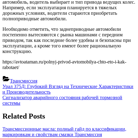
автомобиль, водитель выбирает и тип привода ведущих колес.
Например, если эксплуатация планируется в тяжелых
дорожных условиях, водители стараются приобретать
полноприводные автомобили.
Необходимо отметить, что заднеприводные автомобили
постепенно вытесняются с рынка машинами с передним
приводом, так как последние более удобны и безопасны при
эксплуатации, а кроме того имеют более рациональную
конструкцию.
https://avtoataman.ru/polnyj-privod-avtomobilya-chto-eto-i-kak-
rabotaet/
Трансмиссия
Навигация
Previous
Урал 375Д: Глубокий Взгляд на Технические Характеристики
Post:
и Производительность
по
Next
Сигнализатор аварийного состояния рабочей тормозной
записям
Post:
системы
Related Posts
Трансмиссионные масла: полный гайд по классификации,
маркировкам и свойствам смазки
Трансмиссия