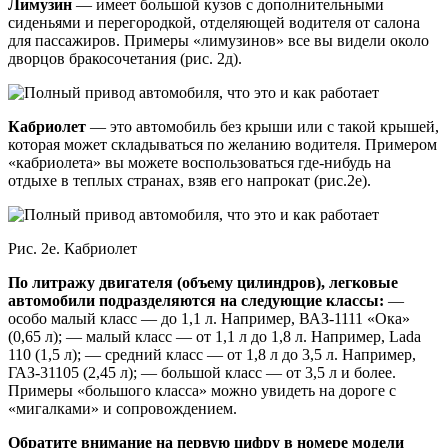
Лимузин
— имеет большой кузов с дополнительными
сиденьями и перегородкой, отделяющей водителя от салона
для пассажиров. Примеры «лимузинов» все вы видели около
дворцов бракосочетания (рис. 2д).
Кабриолет
— это автомобиль без крыши или с такой крышей,
которая может складываться по желанию водителя. Примером
«кабриолета» вы можете воспользоваться где-нибудь на
отдыхе в теплых странах, взяв его напрокат (рис.2е).
Рис. 2е. Кабриолет
По литражу двигателя (объему цилиндров), легковые
автомобили подразделяются на следующие классы:
—
особо малый класс — до 1,1 л. Например, ВАЗ-1111 «Ока»
(0,65 л); — малый класс — от 1,1 л до 1,8 л. Например, Lada
110 (1,5 л); — средний класс — от 1,8 л до 3,5 л. Например,
ГАЗ-31105 (2,45 л); — большой класс — от 3,5 л и более.
Примеры «большого класса» можно увидеть на дороге с
«мигалками» и сопровождением.
Обратите внимание на первую цифру в номере модели