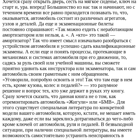
Хочется сразу открыть дверь, сесть на мягкое сиденье, ключ на
старт и, ура. вперед! Большинство из нас так и начинают, но с
течением времени все равно приходится познавать то, что,
оказывается, автомобиль состоит из различных агрегатов,
узлов и деталей. Да еще и экзаменационные билеты
постоянно спрашивают: «Так можно ездить с неработающим
амортизатором или нельзя, а. «. А «кто» это такой —
амортизатор? Так что имеет смысл изначально разобраться с
устройством автомобиля и успешно сдать квалификационные
экзамены. А если еще и понять процессы, протекающие в
механизмах и системах автомобиля при его движении, то,
садясь за руль своей или учебной машины, вы сможете
приятно удивить как инструктора или экзаменатора, так и сам
автомобиль своим грамотным с ним обращением.
«Уговорили, попробую освоить и это! Так что там еще в нем
есть, кроме кузова, колес и педалей?» — это разумное
решение и вопрос тех, кто уже держит в руках эту книгу.
Сразу хочется сказать, что данная книга не о том, как
отремонтировать автомобиль «Жигули» или «БМВ». Для
этого существует специальная литература по конкретной
модели вашего автомобиля, которую, кстати, не мешает иметь
каждому, даже если вы зареклись дотрагиваться до чего-либо
кроме ключей от автомобиля, руля и педалей. В безвыходной
ситуации, при наличии специальной литературы, вы имеете
возможность самостоятельно устранить неисправность в