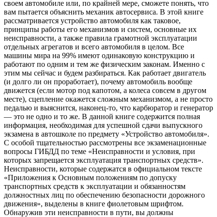
своем автомобиле или, по крайней мере, сможете понять, что
вам пытается объяснить механик автосервиса. В этой книге
рассматривается устройство автомобиля как таковое,
принципы работы его механизмов и систем, основные их
неисправности, а также правила грамотной эксплуатации
отдельных агрегатов и всего автомобиля в целом. Все
машины мира на 99% имеют одинаковую конструкцию и
работают по одним и тем же физическим законам. Именно с
этим мы сейчас и будем разбираться. Как работает двигатель
(и долго ли он проработает), почему автомобиль вообще
движется (если мотор под капотом, а колеса совсем в другом
месте), сцепление окажется сложным механизмом, а не просто
педалью и выяснится, наконец-то, что карбюратор и генератор
— это не одно и то же. В данной книге содержится полная
информация, необходимая для успешной сдачи выпускного
экзамена в автошколе по предмету «Устройство автомобиля».
С особой тщательностью рассмотрены все экзаменационные
вопросы ГИБДД по теме «Неисправности и условия, при
которых запрещается эксплуатация транспортных средств».
Неисправности, которые содержатся в официальном тексте
«Приложения к Основным положениям по допуску
транспортных средств к эксплуатации и обязанностям
должностных лиц по обеспечению безопасности дорожного
движения», выделены в книге фиолетовым шрифтом.
Обнаружив эти неисправности в пути, вы должны