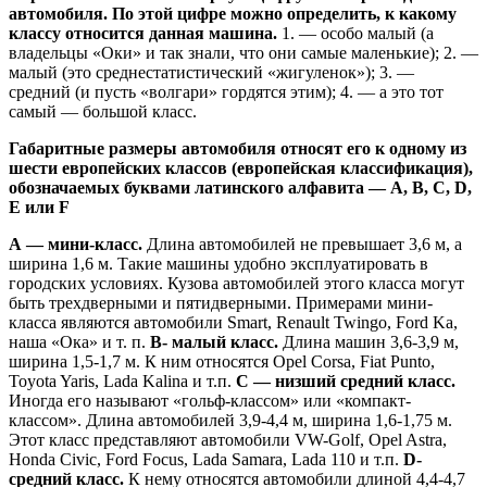
автомобиля. По этой цифре можно определить, к какому
классу относится данная машина.
1. — особо малый (а
владельцы «Оки» и так знали, что они самые маленькие); 2. —
малый (это среднестатистический «жигуленок»); 3. —
средний (и пусть «волгари» гордятся этим); 4. — а это тот
самый — большой класс.
Габаритные размеры автомобиля относят его к одному из
шести европейских классов (европейская классификация),
обозначаемых буквами латинского алфавита — А, В, С, D,
E или F
А — мини-класс.
Длина автомобилей не превышает 3,6 м, а
ширина 1,6 м. Такие машины удобно эксплуатировать в
городских условиях. Кузова автомобилей этого класса могут
быть трехдверными и пятидверными. Примерами мини-
класса являются автомобили Smart, Renault Twingo, Ford Ka,
наша «Ока» и т. п.
В- малый класс.
Длина машин 3,6-3,9 м,
ширина 1,5-1,7 м. К ним относятся Opel Corsa, Fiat Punto,
Toyota Yaris, Lada Kalina и т.п.
C — низший средний класс.
Иногда его называют «гольф-классом» или «компакт-
классом». Длина автомобилей 3,9-4,4 м, ширина 1,6-1,75 м.
Этот класс представляют автомобили VW-Golf, Opel Astra,
Honda Civic, Ford Focus, Lada Samara, Lada 110 и т.п.
D-
средний класс.
К нему относятся автомобили длиной 4,4-4,7