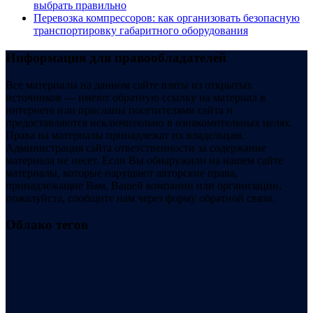
выбрать правильно
Перевозка компрессоров: как организовать безопасную
транспортировку габаритного оборудования
Информация для правообладателей
Все материалы на данном сайте взяты из открытых
источников — имеют обратную ссылку на материал в
интернете или присланы посетителями сайта и
предоставляются исключительно в ознакомительных целях.
Права на материалы принадлежат их владельцам.
Администрация сайта ответственности за содержание
материала не несет. Если Вы обнаружили на нашем сайте
материалы, которые нарушают авторские права,
принадлежащие Вам, Вашей компании или организации,
пожалуйста, сообщите нам через форму обратной связи.
Облако тегов