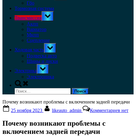
menu
Гбо
Тормозная система
Toggle
Трансмиссия
sub-
menu
Акпп
Вариатор
Мкпп
Сцепление
Toggle
Ходовая часть
sub-
menu
Подвеска авто
Шины и диски
Toggle
Электрика
sub-
menu
Электроника
Toggle
search
Найти:
form
Почему возникают проблемы с включением задней передачи
Posted
By
к
25 ноября 2023
likeauto_admin
Комментариев
нет
on
записи
Почему
Почему возникают проблемы с
возник
пробле
включением задней передачи
с