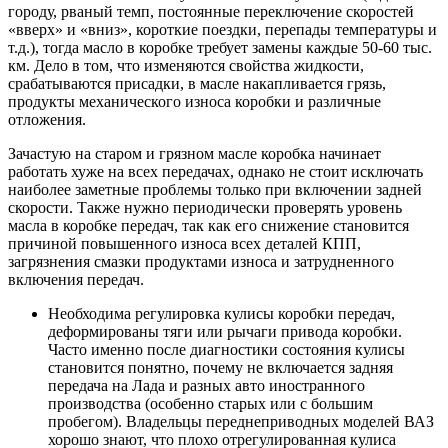
городу, рваный темп, постоянные переключение скоростей
«вверх» и «вниз», короткие поездки, перепады температуры и
т.д.), тогда масло в коробке требует замены каждые 50-60 тыс.
км. Дело в том, что изменяются свойства жидкости,
срабатываются присадки, в масле накапливается грязь,
продукты механического износа коробки и различные
отложения.
Зачастую на старом и грязном масле коробка начинает
работать хуже на всех передачах, однако не стоит исключать
наиболее заметные проблемы только при включении задней
скорости. Также нужно периодически проверять уровень
масла в коробке передач, так как его снижение становится
причиной повышенного износа всех деталей КПП,
загрязнения смазки продуктами износа и затрудненного
включения передач.
Необходима регулировка кулисы коробки передач,
деформированы тяги или рычаги привода коробки.
Часто именно после диагностики состояния кулисы
становится понятно, почему не включается задняя
передача на Лада и разных авто иностранного
производства (особенно старых или с большим
пробегом). Владельцы переднеприводных моделей ВАЗ
хорошо знают, что плохо отрегулированная кулиса