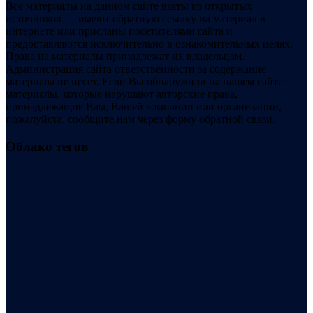
Все материалы на данном сайте взяты из открытых
источников — имеют обратную ссылку на материал в
интернете или присланы посетителями сайта и
предоставляются исключительно в ознакомительных целях.
Права на материалы принадлежат их владельцам.
Администрация сайта ответственности за содержание
материала не несет. Если Вы обнаружили на нашем сайте
материалы, которые нарушают авторские права,
принадлежащие Вам, Вашей компании или организации,
пожалуйста, сообщите нам через форму обратной связи.
Облако тегов