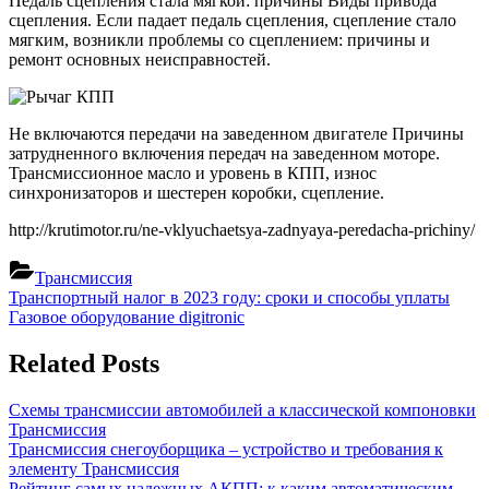
Педаль сцепления стала мягкой: причины Виды привода
сцепления. Если падает педаль сцепления, сцепление стало
мягким, возникли проблемы со сцеплением: причины и
ремонт основных неисправностей.
Не включаются передачи на заведенном двигателе Причины
затрудненного включения передач на заведенном моторе.
Трансмиссионное масло и уровень в КПП, износ
синхронизаторов и шестерен коробки, сцепление.
http://krutimotor.ru/ne-vklyuchaetsya-zadnyaya-peredacha-prichiny/
Трансмиссия
Навигация
Previous
Транспортный налог в 2023 году: сроки и способы уплаты
Post:
Next
Газовое оборудование digitronic
по
Post:
записям
Related Posts
Схемы трансмиссии автомобилей а классической компоновки
Трансмиссия
Трансмиссия снегоуборщика – устройство и требования к
элементу
Трансмиссия
Рейтинг самых надежных АКПП: к каким автоматическим