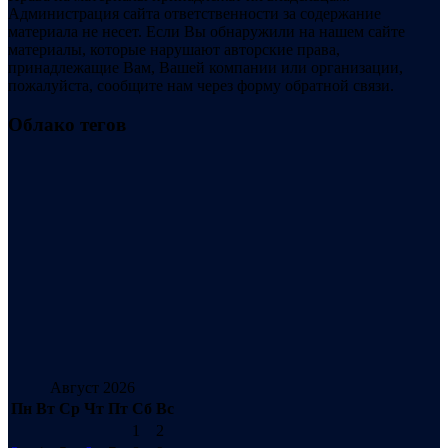
Администрация сайта ответственности за содержание
материала не несет. Если Вы обнаружили на нашем сайте
материалы, которые нарушают авторские права,
принадлежащие Вам, Вашей компании или организации,
пожалуйста, сообщите нам через форму обратной связи.
Облако тегов
Август 2026
Пн
Вт
Ср
Чт
Пт
Сб
Вс
1
2