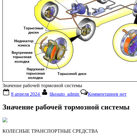
Значение рабочей тормозной системы
Posted
By
к
8 апреля 2024
likeauto_admin
Комментариев
нет
on
записи
Значени
Значение рабочей тормозной системы
рабочей
тормозн
системы
КОЛЕСНЫЕ ТРАНСПОРТНЫЕ СРЕДСТВА