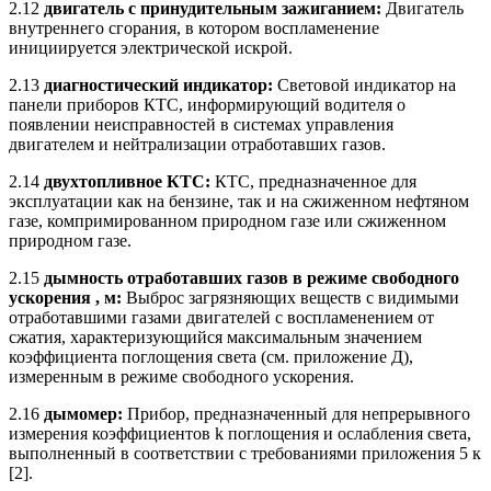
2.12
двигатель с принудительным зажиганием:
Двигатель
внутреннего сгорания, в котором воспламенение
инициируется электрической искрой.
2.13
диагностический индикатор:
Световой индикатор на
панели приборов КТС, информирующий водителя о
появлении неисправностей в системах управления
двигателем и нейтрализации отработавших газов.
2.14
двухтопливное КТС:
КТС, предназначенное для
эксплуатации как на бензине, так и на сжиженном нефтяном
газе, компримированном природном газе или сжиженном
природном газе.
2.15
дымность отработавших газов в режиме свободного
ускорения
, м
:
Выброс загрязняющих веществ с видимыми
отработавшими газами двигателей с воспламенением от
сжатия, характеризующийся максимальным значением
коэффициента поглощения света (см. приложение Д),
измеренным в режиме свободного ускорения.
2.16
дымомер:
Прибор, предназначенный для непрерывного
измерения коэффициентов k поглощения и ослабления света,
выполненный в соответствии с требованиями приложения 5 к
[2].