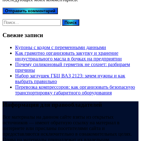
Найти:
Свежие записи
Купоны c кодом с переменными данными
Как грамотно организовать закупку и хранение
индустриального масла в бочках на предприятии
Почему силиконовый герметик не сохнет: разбираем
причины
Набор заглушек ГБЦ ВАЗ 2123: зачем нужны и как
выбрать правильно
Перевозка компрессоров: как организовать безопасную
транспортировку габаритного оборудования
Информация для правообладателей
Все материалы на данном сайте взяты из открытых
источников — имеют обратную ссылку на материал в
интернете или присланы посетителями сайта и
предоставляются исключительно в ознакомительных целях.
Права на материалы принадлежат их владельцам.