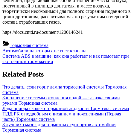
величина, представляющая собой отношение массы воздуха,
поступившей в цилиндр двигателя, к массе воздуха,
теоретически необходимой для полного сгорания поданного в
цилиндр топлива, рассчитываемая по результатам измерений
состава отработавших газов.
https://docs.cntd.ru/document/1200146241
Тормозная система
Навигация
Previous
Автомобили на которых не гнет клапана
Post:
Next
Система ABS в машине: как она работает и как помогает при
по
Post:
экстренном торможении
записям
Related Posts
Что делать, если горит лампа тормозной системы
Тормозная
система
Заполнение системы отопления водой — закачка своими
руками
Тормозная система
Лада приора сколько тормозной жидкости
Тормозная система
ПДД РК с подробным описанием и пояснениями (Первая
часть)
Тормозная система
8 лучших смазок для тормозных суппортов автомобиля
Тормозная система