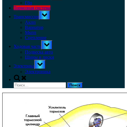
menu
Гбо
Тормозная система
Toggle
Трансмиссия
sub-
menu
Акпп
Вариатор
Мкпп
Сцепление
Toggle
Ходовая часть
sub-
menu
Подвеска авто
Шины и диски
Toggle
Электрика
sub-
menu
Электроника
Toggle
search
Найти:
form