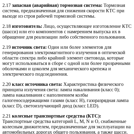
2.17
запасная (аварийная) тормозная система:
Тормозная
система, предназначенная для снижения скорости КТС при
выходе из строя рабочей тормозной системы.
2.18
изготовитель:
Лицо, осуществляющее изготовление КТС
(шасси) или его компонентов с намерением выпуска их в
обращение для реализации либо собственного пользования.
2.19
источник света:
Один или более элементов для
генерирования электромагнитного излучения в оптической
области спектра либо крайний элемент световода, которые
могут использоваться в сборе с одной или более прозрачными
оболочками и цоколем для механического крепежа и
электрического подсоединения.
2.20
класс источника света:
Характеристика физического
принципа излучения света: лампа накаливания (класс 0);
лампа накаливания с наполнением колбы
галогеносодержащими газами (класс Н), газоразрядная лампа
(класс D), светоизлучающий диод (класс LED).
2.21
колесные транспортные средства (КТС):
Транспортные средства категорий L, М, N и О, снабженные
колесным движителем, предназначенные для эксплуатации на
автомобильных дорогах общего пользования, а также шасси.