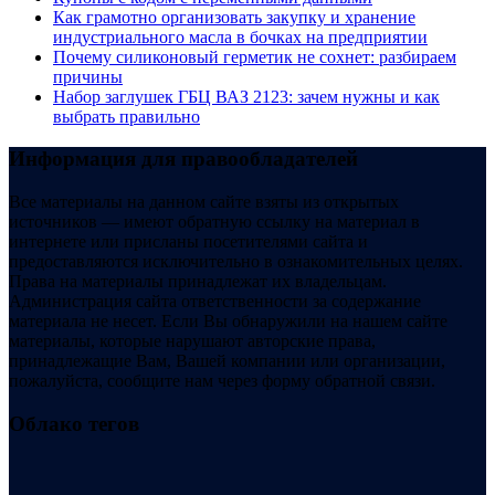
Как грамотно организовать закупку и хранение
индустриального масла в бочках на предприятии
Почему силиконовый герметик не сохнет: разбираем
причины
Набор заглушек ГБЦ ВАЗ 2123: зачем нужны и как
выбрать правильно
Информация для правообладателей
Все материалы на данном сайте взяты из открытых
источников — имеют обратную ссылку на материал в
интернете или присланы посетителями сайта и
предоставляются исключительно в ознакомительных целях.
Права на материалы принадлежат их владельцам.
Администрация сайта ответственности за содержание
материала не несет. Если Вы обнаружили на нашем сайте
материалы, которые нарушают авторские права,
принадлежащие Вам, Вашей компании или организации,
пожалуйста, сообщите нам через форму обратной связи.
Облако тегов