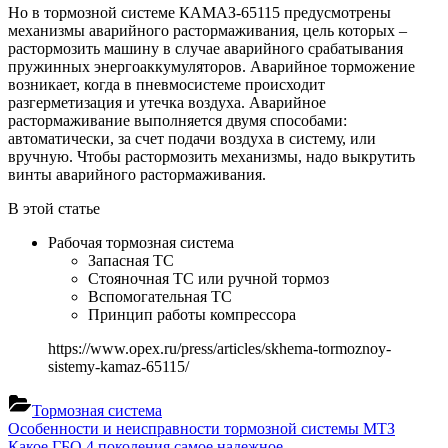
Но в тормозной системе КАМАЗ-65115 предусмотрены
механизмы аварийного растормаживания, цель которых –
растормозить машину в случае аварийного срабатывания
пружинных энергоаккумуляторов. Аварийное торможение
возникает, когда в пневмосистеме происходит
разгерметизация и утечка воздуха. Аварийное
растормаживание выполняется двумя способами:
автоматически, за счет подачи воздуха в систему, или
вручную. Чтобы растормозить механизмы, надо выкрутить
винты аварийного растормаживания.
В этой статье
Рабочая тормозная система
Запасная ТС
Стояночная ТС или ручной тормоз
Вспомогательная ТС
Принцип работы компрессора
https://www.opex.ru/press/articles/skhema-tormoznoy-
sistemy-kamaz-65115/
Тормозная система
Навигация
Previous
Особенности и неисправности тормозной системы МТЗ
Post:
Next
Какое ГБО 4 поколения самое надежное