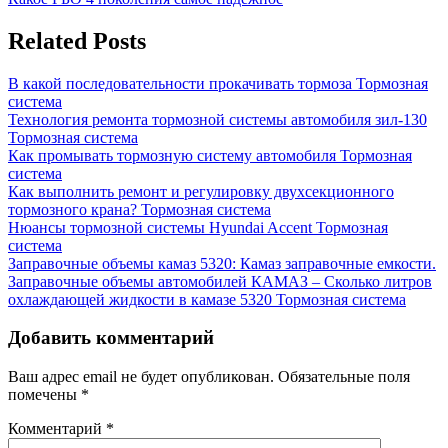
по
Post:
записям
Related Posts
В какой последовательности прокачивать тормоза
Тормозная
система
Технология ремонта тормозной системы автомобиля зил-130
Тормозная система
Как промывать тормозную систему автомобиля
Тормозная
система
Как выполнить ремонт и регулировку двухсекционного
тормозного крана?
Тормозная система
Нюансы тормозной системы Hyundai Accent
Тормозная
система
Заправочные объемы камаз 5320: Камаз заправочные емкости.
Заправочные объемы автомобилей КАМАЗ – Сколько литров
охлаждающей жидкости в камазе 5320
Тормозная система
Добавить комментарий
Ваш адрес email не будет опубликован.
Обязательные поля
помечены
*
Комментарий
*