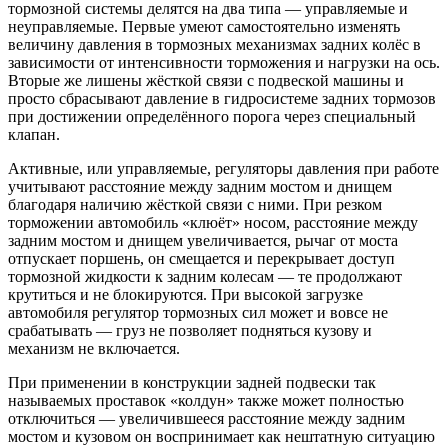
тормозной системы делятся на два типа — управляемые и
неуправляемые. Первые умеют самостоятельно изменять
величину давления в тормозных механизмах задних колёс в
зависимости от интенсивности торможения и нагрузки на ось.
Вторые же лишены жёсткой связи с подвеской машины и
просто сбрасывают давление в гидросистеме задних тормозов
при достижении определённого порога через специальный
клапан.
Активные, или управляемые, регуляторы давления при работе
учитывают расстояние между задним мостом и днищем
благодаря наличию жёсткой связи с ними. При резком
торможении автомобиль «клюёт» носом, расстояние между
задним мостом и днищем увеличивается, рычаг от моста
отпускает поршень, он смещается и перекрывает доступ
тормозной жидкости к задним колесам — те продолжают
крутиться и не блокируются. При высокой загрузке
автомобиля регулятор тормозных сил может и вовсе не
срабатывать — груз не позволяет подняться кузову и
механизм не включается.
При применении в конструкции задней подвески так
называемых проставок «колдун» также может полностью
отключиться — увеличившееся расстояние между задним
мостом и кузовом он воспринимает как нештатную ситуацию