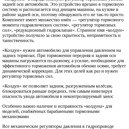
задней оси автомобиля. Это устройство врезано в тормозную
систему и располагается под днищем машины, на кузове в
районе задней оси, поэтому обнаружить его не так-то просто.
Компонент имеет множество имён — «регулятор тормозного
момента гидравлических систем», «регулятор тормозных
сил», «редукционный гидроклапан». Странное имя «колдун»
устройство получило за свою скрытность, неприметность и
таинственность.
«Колдун» нужен автомобилю для управления давлением на
задних тормозах. При торможении передняя и задняя оси
машины нагружаются по-разному, а усилие, необходимое для
эффективного торможения автомобиля обеими осями, требует
динамической коррекции. Для этих целей как раз и нужен
регулятор тормозных сил.
«Колдун» не позволяет задним, разгруженным колёсам,
блокироваться раньше передних, тем самым нивелируя
опасность увода автомобиля в неконтролируемый занос
Особенно важно наличие и исправность «колдуна» для
моделей, снабжённых барабанными тормозными
механизмами
Все механические регуляторы давления в гидроприводе