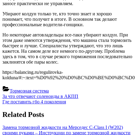
заносе практически не управляем.
Убирают колдун только те, кто точно знает и хорошо
понимает, что получит в итоге. В основном так делают
профессиональные водители-гонщики.
Но некоторые автовладельцы все-таки убирают колдун. При
этом даже имеются утверждения, что машина стала тормозить
быстрее и лучше. Специалисты утверждают, что это лишь
кажется. На самом деле все немного по-другому. Проблема
здесь в том, что в случае резкого торможения последовательно
заклинятся обе пары колес.
https://balancing.ru/regulirovka-
kolduna/#:~:text=%D0%92%20%D0%BC%D0%BE%D0
Тормозная система
Навигация
Previous
За что отвечают соленоиды в АКПП
Post:
Next
Где поставить гбо 4 поколения
по
Post:
записям
Related Posts
Замена тормозной жидкости на Мерседес C-Class I (W202)
своими руками – Инструкции по замене тормозной жидкости