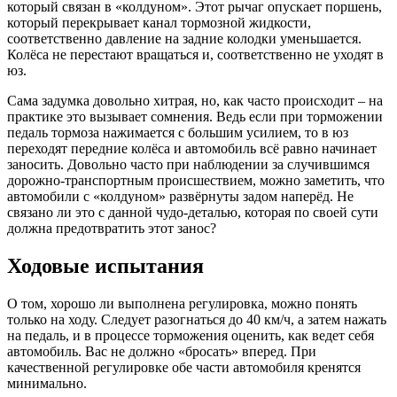
который связан в «колдуном». Этот рычаг опускает поршень,
который перекрывает канал тормозной жидкости,
соответственно давление на задние колодки уменьшается.
Колёса не перестают вращаться и, соответственно не уходят в
юз.
Сама задумка довольно хитрая, но, как часто происходит – на
практике это вызывает сомнения. Ведь если при торможении
педаль тормоза нажимается с большим усилием, то в юз
переходят передние колёса и автомобиль всё равно начинает
заносить. Довольно часто при наблюдении за случившимся
дорожно-транспортным происшествием, можно заметить, что
автомобили с «колдуном» развёрнуты задом наперёд. Не
связано ли это с данной чудо-деталью, которая по своей сути
должна предотвратить этот занос?
Ходовые испытания
О том, хорошо ли выполнена регулировка, можно понять
только на ходу. Следует разогнаться до 40 км/ч, а затем нажать
на педаль, и в процессе торможения оценить, как ведет себя
автомобиль. Вас не должно «бросать» вперед. При
качественной регулировке обе части автомобиля кренятся
минимально.