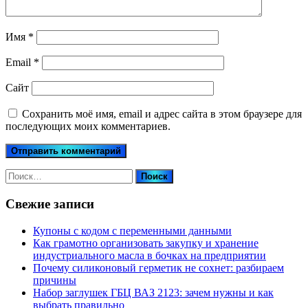
Имя
*
Email
*
Сайт
Сохранить моё имя, email и адрес сайта в этом браузере для
последующих моих комментариев.
Найти:
Свежие записи
Купоны c кодом с переменными данными
Как грамотно организовать закупку и хранение
индустриального масла в бочках на предприятии
Почему силиконовый герметик не сохнет: разбираем
причины
Набор заглушек ГБЦ ВАЗ 2123: зачем нужны и как
выбрать правильно