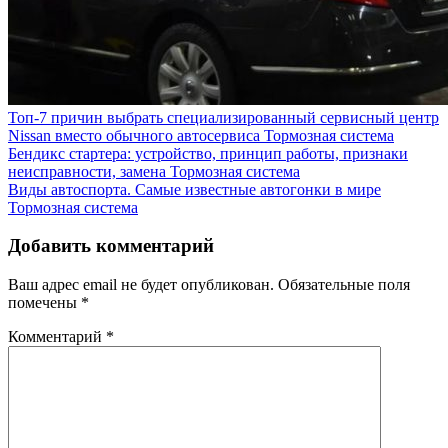
Топ‑7 причин выбрать специализированный сервисный центр
Nissan вместо обычного автосервиса
Тормозная система
Бендикс стартера: устройство, принцип работы, признаки
неисправности, замена
Тормозная система
Виды автоспорта. Самые известные автогонки в мире
Тормозная система
Добавить комментарий
Ваш адрес email не будет опубликован.
Обязательные поля
помечены
*
Комментарий
*