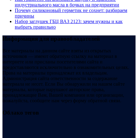
индустриального масла в бочках на предприятии
Почему силиконовый герметик не сохнет: разбираем
причины
Набор заглушек ГБЦ ВАЗ 2123: зачем нужны и как
выбрать правильно
Информация для правообладателей
Все материалы на данном сайте взяты из открытых
источников — имеют обратную ссылку на материал в
интернете или присланы посетителями сайта и
предоставляются исключительно в ознакомительных целях.
Права на материалы принадлежат их владельцам.
Администрация сайта ответственности за содержание
материала не несет. Если Вы обнаружили на нашем сайте
материалы, которые нарушают авторские права,
принадлежащие Вам, Вашей компании или организации,
пожалуйста, сообщите нам через форму обратной связи.
Облако тегов