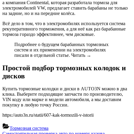
а компания Continental, которая разработала тормоза для
электромобилей VW, предлагает ставить барабаны не только
на задние, но и на передние колёса.
Всё дело в том, что в электромобилях используется система
рекуперативного торможения, а для неё как раз барабанные
тормоза гораздо эффективнее, чем дисковые.
Подробнее о будущем барабанных тормозных
систем и их применении на электромобилях
писали в отдельной статье. Читать →
Простой подбор тормозных колодок и
дисков
Купить тормозные колодки и диски в AUTO3N можно в два
клика. Выберите подходящие запчасти по производителю,
VIN коду или марке и модели автомобиля, а мы доставим
покупку в любую точку России.
https://auto3n.ru/statii/607-kak-tormozili-v-istorii
Тормозная система
Previous
Самостоятельная проверка авто по номеру кузова