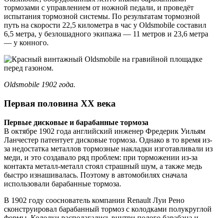
тормозами с управлением от ножной педали, и проведёт
испытания тормозной системы. По результатам тормозной
путь на скорости 22,5 километра в час у Oldsmobile составил
6,5 метра, у безлошадного экипажа — 11 метров и 23,6 метра
— у конного.
Oldsmobile 1902 года.
Первая половина ХХ века
Первые дисковые и барабанные тормоза
В октябре 1902 года английский инженер Фредерик Уильям
Ланчестер патентует дисковые тормоза. Однако в то время из-
за недостатка металлов тормозные накладки изготавливали из
меди, и это создавало ряд проблем: при торможении из-за
контакта металл-металл стоял страшный шум, а также медь
быстро изнашивалась. Поэтому в автомобилях сначала
использовали барабанные тормоза.
В 1902 году сооснователь компании Renault Луи Рено
сконструировал барабанный тормоз с колодками полукруглой
формы. Колодки располагались внутри полого барабана и