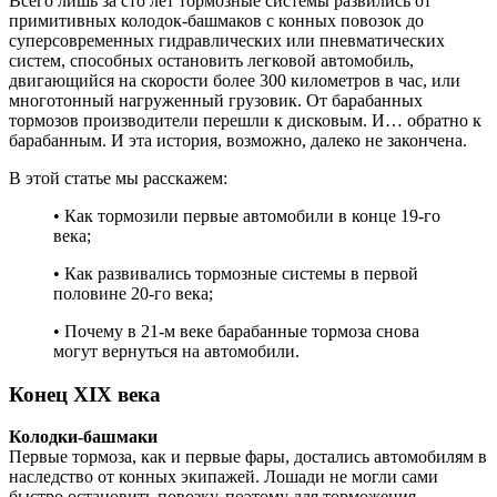
Всего лишь за сто лет тормозные системы развились от
примитивных колодок-башмаков с конных повозок до
суперсовременных гидравлических или пневматических
систем, способных остановить легковой автомобиль,
двигающийся на скорости более 300 километров в час, или
многотонный нагруженный грузовик. От барабанных
тормозов производители перешли к дисковым. И… обратно к
барабанным. И эта история, возможно, далеко не закончена.
В этой статье мы расскажем:
• Как тормозили первые автомобили в конце 19-го
века;
• Как развивались тормозные системы в первой
половине 20-го века;
• Почему в 21-м веке барабанные тормоза снова
могут вернуться на автомобили.
Конец XIX века
Колодки-башмаки
Первые тормоза, как и первые фары, достались автомобилям в
наследство от конных экипажей. Лошади не могли сами
быстро остановить повозку, поэтому для торможения