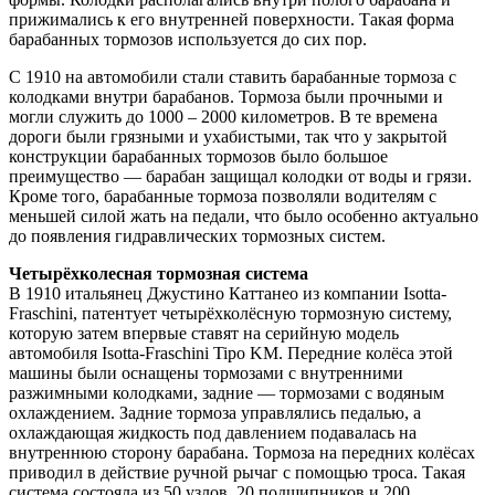
прижимались к его внутренней поверхности. Такая форма
барабанных тормозов используется до сих пор.
С 1910 на автомобили стали ставить барабанные тормоза с
колодками внутри барабанов. Тормоза были прочными и
могли служить до 1000 – 2000 километров. В те времена
дороги были грязными и ухабистыми, так что у закрытой
конструкции барабанных тормозов было большое
преимущество — барабан защищал колодки от воды и грязи.
Кроме того, барабанные тормоза позволяли водителям с
меньшей силой жать на педали, что было особенно актуально
до появления гидравлических тормозных систем.
Четырёхколесная тормозная система
В 1910 итальянец Джустино Каттанео из компании Isotta-
Fraschini, патентует четырёхколёсную тормозную систему,
которую затем впервые ставят на серийную модель
автомобиля Isotta-Fraschini Tipo KM. Передние колёса этой
машины были оснащены тормозами с внутренними
разжимными колодками, задние — тормозами с водяным
охлаждением. Задние тормоза управлялись педалью, а
охлаждающая жидкость под давлением подавалась на
внутреннюю сторону барабана. Тормоза на передних колёсах
приводил в действие ручной рычаг с помощью троса. Такая
система состояла из 50 узлов, 20 подшипников и 200