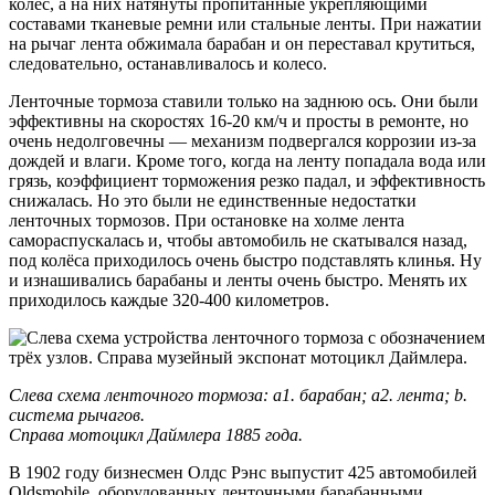
колёс, а на них натянуты пропитанные укрепляющими
составами тканевые ремни или стальные ленты. При нажатии
на рычаг лента обжимала барабан и он переставал крутиться,
следовательно, останавливалось и колесо.
Ленточные тормоза ставили только на заднюю ось. Они были
эффективны на скоростях 16-20 км/ч и просты в ремонте, но
очень недолговечны — механизм подвергался коррозии из-за
дождей и влаги. Кроме того, когда на ленту попадала вода или
грязь, коэффициент торможения резко падал, и эффективность
снижалась. Но это были не единственные недостатки
ленточных тормозов. При остановке на холме лента
самораспускалась и, чтобы автомобиль не скатывался назад,
под колёса приходилось очень быстро подставлять клинья. Ну
и изнашивались барабаны и ленты очень быстро. Менять их
приходилось каждые 320-400 километров.
Слева схема ленточного тормоза: а1. барабан; а2. лента; b.
система рычагов.
Справа мотоцикл Даймлера 1885 года.
В 1902 году бизнесмен Олдс Рэнс выпустит 425 автомобилей
Oldsmobile, оборудованных ленточными барабанными