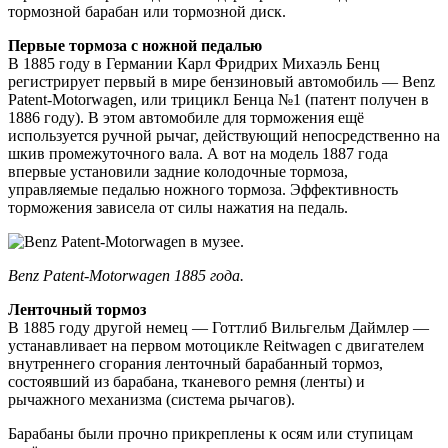
тормозной барабан или тормозной диск.
Первые тормоза с ножной педалью
В 1885 году в Германии Карл Фридрих Михаэль Бенц
регистрирует первый в мире бензиновый автомобиль — Benz
Patent-Motorwagen, или трицикл Бенца №1 (патент получен в
1886 году). В этом автомобиле для торможения ещё
используется ручной рычаг, действующий непосредственно на
шкив промежуточного вала. А вот на модель 1887 года
впервые установили задние колодочные тормоза,
управляемые педалью ножного тормоза. Эффективность
торможения зависела от силы нажатия на педаль.
Benz Patent-Motorwagen 1885 года.
Ленточный тормоз
В 1885 году другой немец — Готтлиб Вильгельм Даймлер —
устанавливает на первом мотоцикле Reitwagen с двигателем
внутреннего сгорания ленточный барабанный тормоз,
состоявший из барабана, тканевого ремня (ленты) и
рычажного механизма (система рычагов).
Барабаны были прочно прикреплены к осям или ступицам