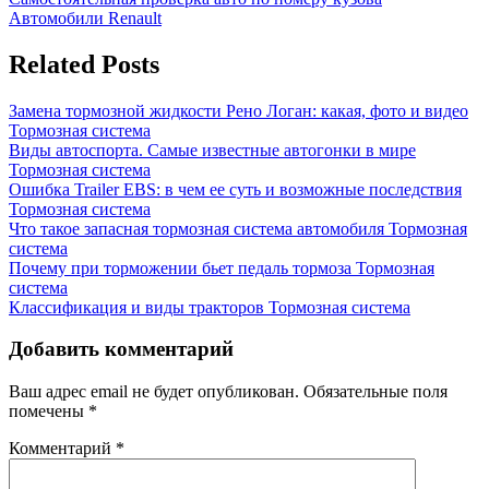
Навигация
Post:
Next
Автомобили Renault
по
Post:
записям
Related Posts
Замена тормозной жидкости Рено Логан: какая, фото и видео
Тормозная система
Виды автоспорта. Самые известные автогонки в мире
Тормозная система
Ошибка Trailer EBS: в чем ее суть и возможные последствия
Тормозная система
Что такое запасная тормозная система автомобиля
Тормозная
система
Почему при торможении бьет педаль тормоза
Тормозная
система
Классификация и виды тракторов
Тормозная система
Добавить комментарий
Ваш адрес email не будет опубликован.
Обязательные поля
помечены
*
Комментарий
*