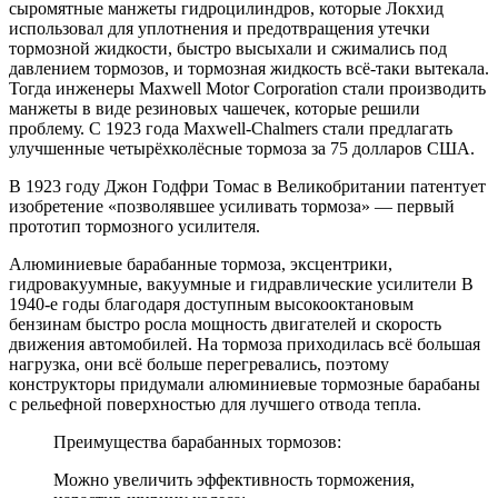
сыромятные манжеты гидроцилиндров, которые Локхид
использовал для уплотнения и предотвращения утечки
тормозной жидкости, быстро высыхали и сжимались под
давлением тормозов, и тормозная жидкость всё-таки вытекала.
Тогда инженеры Maxwell Motor Corporation стали производить
манжеты в виде резиновых чашечек, которые решили
проблему. С 1923 года Maxwell-Chalmers стали предлагать
улучшенные четырёхколёсные тормоза за 75 долларов США.
В 1923 году Джон Годфри Томас в Великобритании патентует
изобретение «позволявшее усиливать тормоза» — первый
прототип тормозного усилителя.
Алюминиевые барабанные тормоза, эксцентрики,
гидровакуумные, вакуумные и гидравлические усилители В
1940-е годы благодаря доступным высокооктановым
бензинам быстро росла мощность двигателей и скорость
движения автомобилей. На тормоза приходилась всё большая
нагрузка, они всё больше перегревались, поэтому
конструкторы придумали алюминиевые тормозные барабаны
с рельефной поверхностью для лучшего отвода тепла.
Преимущества барабанных тормозов:
Можно увеличить эффективность торможения,