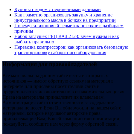
Купоны c кодом с переменными данными
Как грамотно организовать закупку и хранение
индустриального масла в бочках на предприятии
Почему силиконовый герметик не сохнет: разбираем
причины
Набор заглушек ГБЦ ВАЗ 2123: зачем нужны и как
выбрать правильно
Перевозка компрессоров: как организовать безопасную
транспортировку габаритного оборудования
Информация для правообладателей
Все материалы на данном сайте взяты из открытых
источников — имеют обратную ссылку на материал в
интернете или присланы посетителями сайта и
предоставляются исключительно в ознакомительных целях.
Права на материалы принадлежат их владельцам.
Администрация сайта ответственности за содержание
материала не несет. Если Вы обнаружили на нашем сайте
материалы, которые нарушают авторские права,
принадлежащие Вам, Вашей компании или организации,
пожалуйста, сообщите нам через форму обратной связи.