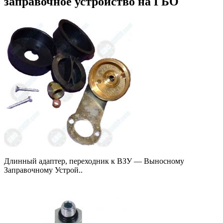
заправочное устройство на ГБО
или
внешнее
заправоч
устройст
на
ГБО
Длинный адаптер, переходник к ВЗУ — Выносному
Заправочному Устрой..