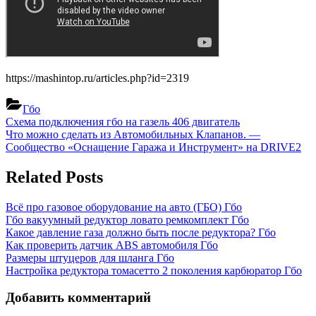
https://mashintop.ru/articles.php?id=2319
Гбо
Навигация
Previous
Схема подключения гбо на газель 406 двигатель
Post:
Next
Что можно сделать из Автомобильных Клапанов. —
по
Post:
Сообщество «Оснащение Гаража и Инструмент» на DRIVE2
записям
Related Posts
Всё про газовое оборудование на авто (ГБО)
Гбо
Гбо вакуумный редуктор ловато ремкомплект
Гбо
Какое давление газа должно быть после редуктора?
Гбо
Как проверить датчик ABS автомобиля
Гбо
Размеры штуцеров для шланга
Гбо
Настройка редуктора томасетто 2 поколения карбюратор
Гбо
Добавить комментарий