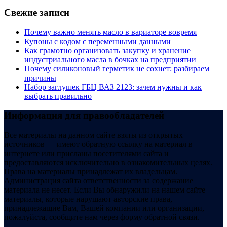
Свежие записи
Почему важно менять масло в вариаторе вовремя
Купоны c кодом с переменными данными
Как грамотно организовать закупку и хранение
индустриального масла в бочках на предприятии
Почему силиконовый герметик не сохнет: разбираем
причины
Набор заглушек ГБЦ ВАЗ 2123: зачем нужны и как
выбрать правильно
Информация для правообладателей
Все материалы на данном сайте взяты из открытых
источников — имеют обратную ссылку на материал в
интернете или присланы посетителями сайта и
предоставляются исключительно в ознакомительных целях.
Права на материалы принадлежат их владельцам.
Администрация сайта ответственности за содержание
материала не несет. Если Вы обнаружили на нашем сайте
материалы, которые нарушают авторские права,
принадлежащие Вам, Вашей компании или организации,
пожалуйста, сообщите нам через форму обратной связи.