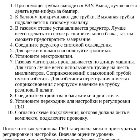
При помощи трубки выводится ВЗУ. Вывод лучше всего
делать куда-нибудь за бампер.
К баллону прикручивают две трубки. Выходная трубка
подключается к газовому клапану.
В газовом отсеке устанавливается редуктор. Лучше
всего сделать это возле расширительного бачка, так вы
сможете предотвратить замерзание.
Соедините редуктор с системой охлаждения.
Для врезки в шланги используйте тройники.
Установите электроклапан.
Газовая магистраль прокладывается по днищу машины.
Для этого лучше всего использовать трубку на шесть
миллиметров. Соприкосновений с выхлопной трубой
нужно избегать. Для избегания перетирания в местах
соприкосновения с корпусом наденьте на трубку
резиновый шланг.
Соедините устройства в багажнике и двигателе.
Установите переходник для настройки и регулировки
ГБО.
Согласно схеме подключения, которая должна быть в
комплекте, подключите проводку.
После того как установка ГБО завершена можно приступать к
регулировке и настройке. Вначале оцените уровень
антифриза, при необходимости долейте его. Проверьте