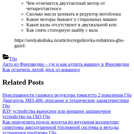
Чем отличается двухтактный мотор от
четырехтактного
Сколько масла заливать в редуктор мотоблока
Какие моторы бывают у стиральных машин
Какие валы отсутствуют в двухвальной кпп
Как снять стопорную шайбу с вала
https://sredyakuhska.ru/articles/regulirovka-reduktora-gbo-
gazel/
Гбо
Навигация
Previous
Авто из Финляндии – где и как купить машину в Финляндии
Post:
Next
Как отличить литой диск от кованого
по
Post:
записям
Related Posts
Неисправности газового редуктора томасетто 2 поколения
Гбо
Двигатель ЗМЗ-406: описание и технические характеристики
Гбо
ВЗУ устройства выносное или внешнее заправочное
устройство на ГБО
Гбо
Как определить подсос воздуха во впускном коллекторе:
симптомы завоздушенной топливной системы и методы
устранения проблемы
Гбо