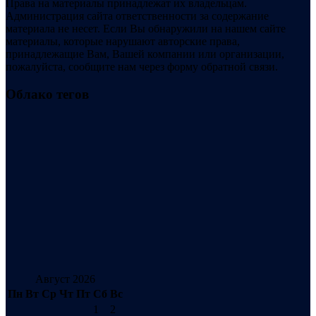
Права на материалы принадлежат их владельцам.
Администрация сайта ответственности за содержание
материала не несет. Если Вы обнаружили на нашем сайте
материалы, которые нарушают авторские права,
принадлежащие Вам, Вашей компании или организации,
пожалуйста, сообщите нам через форму обратной связи.
Облако тегов
Август 2026
Пн
Вт
Ср
Чт
Пт
Сб
Вс
1
2