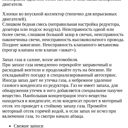
двигателя.
Хлопки во впускной коллектор (типично для впрысковых
двигателей).
Слишком бедная смесь (неправильная настройка редуктора,
дозатора или подсос воздуха). Неисправность одной или
более свечи, слишком большой зазор в свечах, неисправность
наконечника свечи, неисправность высоковольтного провода.
Позднее зажигание. Неисправность клапанного механизма
(прогар клапана или клапан «зажат»).
Запах газа в салоне, возле автомобиля.
При запахе газа немедленно перекройте заправочный и
расходный вентили и продолжайте путь на бензине. Не
откладывайте поездку в специализированный автосервис.
Иногда запах дает не утечка газа, а небрежное удаление
газового конденсата из редуктора. Газ не имеет запаха, для
обнаружения утечек в него добавляется специальное пахучее
вещество. Наибольшая концентрация этого вещества
находиться в конденсате, если конденсат пролит в моторный
отсек это приведет к стойкому запаху газа. Промойте
моторный отсек горячей водой, и если запах не исчез при
включении газа, то смотри начало абзаца.
Свежие записи