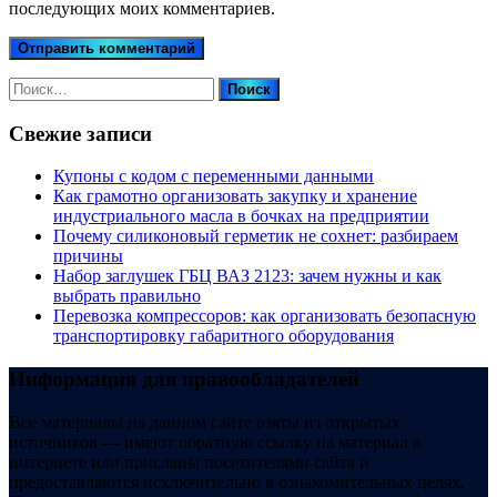
последующих моих комментариев.
Найти:
Свежие записи
Купоны c кодом с переменными данными
Как грамотно организовать закупку и хранение
индустриального масла в бочках на предприятии
Почему силиконовый герметик не сохнет: разбираем
причины
Набор заглушек ГБЦ ВАЗ 2123: зачем нужны и как
выбрать правильно
Перевозка компрессоров: как организовать безопасную
транспортировку габаритного оборудования
Информация для правообладателей
Все материалы на данном сайте взяты из открытых
источников — имеют обратную ссылку на материал в
интернете или присланы посетителями сайта и
предоставляются исключительно в ознакомительных целях.