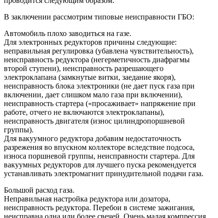
проводится следующим образом.
В заключении рассмотрим типовые неисправности ГБО:
Автомобиль плохо заводиться на газе.
Для электронных редукторов причины следующие:
неправильная регулировка (убавлена чувствительность),
неисправность редуктора (негерметичность диафрагмы
второй ступени), неисправность разрешающего
электроклапана (замкнутые витки, заедание якоря),
неисправность блока электроники (не дает пуск газа при
включении, дает слишком мало газа при включении),
неисправность стартера («просаживает» напряжение при
работе, отчего не включаются электроклапаны),
неисправность двигателя (износ цилиндропоршневой
группы).
Для вакуумного редуктора добавим недостаточность
разрежения во впускном коллекторе вследствие подсоса,
износа поршневой группы, неисправности стартера. Для
вакуумных редукторов для лучшего пуска рекомендуется
устанавливать электромагнит принудительной подачи газа.
Большой расход газа.
Неправильная настройка редуктора или дозатора,
неисправность редуктора. Перебои в системе зажигания,
неисправна одна или более свечей. Очень малая компрессия