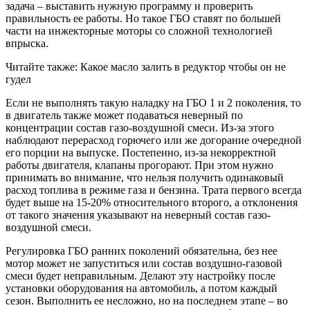
задача – выставить нужную программу и проверить
правильность ее работы. Но такое ГБО ставят по большей
части на инжекторные моторы со сложной технологией
впрыска.
Читайте также: Какое масло залить в редуктор чтобы он не
гудел
Если не выполнять такую наладку на ГБО 1 и 2 поколения, то
в двигатель также может подаваться неверный по
концентрации состав газо-воздушной смеси. Из-за этого
наблюдают перерасход горючего или же догорание очередной
его порции на выпуске. Постепенно, из-за некорректной
работы двигателя, клапаны прогорают. При этом нужно
принимать во внимание, что нельзя получить одинаковый
расход топлива в режиме газа и бензина. Трата первого всегда
будет выше на 15-20% относительного второго, а отклонения
от такого значения указывают на неверный состав газо-
воздушной смеси.
Регулировка ГБО ранних поколений обязательна, без нее
мотор может не запуститься или состав воздушно-газовой
смеси будет неправильным. Делают эту настройку после
установки оборудования на автомобиль, а потом каждый
сезон. Выполнить ее несложно, но на последнем этапе – во