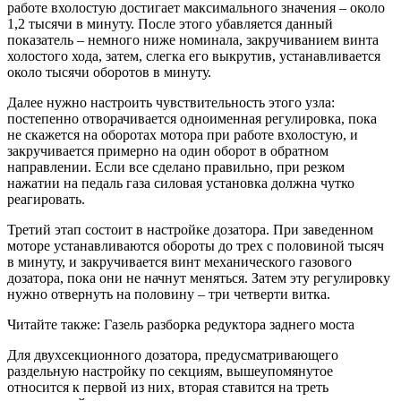
работе вхолостую достигает максимального значения – около
1,2 тысячи в минуту. После этого убавляется данный
показатель – немного ниже номинала, закручиванием винта
холостого хода, затем, слегка его выкрутив, устанавливается
около тысячи оборотов в минуту.
Далее нужно настроить чувствительность этого узла:
постепенно отворачивается одноименная регулировка, пока
не скажется на оборотах мотора при работе вхолостую, и
закручивается примерно на один оборот в обратном
направлении. Если все сделано правильно, при резком
нажатии на педаль газа силовая установка должна чутко
реагировать.
Третий этап состоит в настройке дозатора. При заведенном
моторе устанавливаются обороты до трех с половиной тысяч
в минуту, и закручивается винт механического газового
дозатора, пока они не начнут меняться. Затем эту регулировку
нужно отвернуть на половину – три четверти витка.
Читайте также: Газель разборка редуктора заднего моста
Для двухсекционного дозатора, предусматривающего
раздельную настройку по секциям, вышеупомянутое
относится к первой из них, вторая ставится на треть