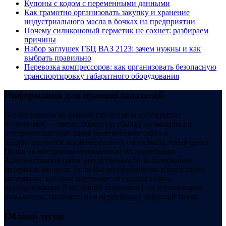
Купоны c кодом с переменными данными
Как грамотно организовать закупку и хранение
индустриального масла в бочках на предприятии
Почему силиконовый герметик не сохнет: разбираем
причины
Набор заглушек ГБЦ ВАЗ 2123: зачем нужны и как
выбрать правильно
Перевозка компрессоров: как организовать безопасную
транспортировку габаритного оборудования
Информация для правообладателей
Все материалы на данном сайте взяты из открытых
источников — имеют обратную ссылку на материал в
интернете или присланы посетителями сайта и
предоставляются исключительно в ознакомительных целях.
Права на материалы принадлежат их владельцам.
Администрация сайта ответственности за содержание
материала не несет. Если Вы обнаружили на нашем сайте
материалы, которые нарушают авторские права,
принадлежащие Вам, Вашей компании или организации,
пожалуйста, сообщите нам через форму обратной связи.
Облако тегов