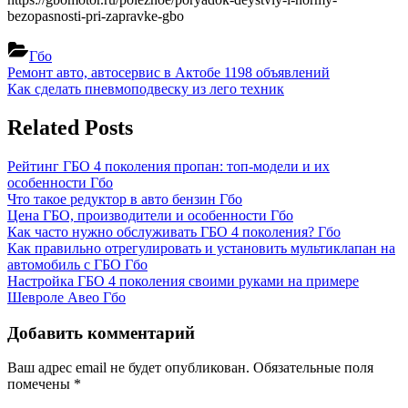
bezopasnosti-pri-zapravke-gbo
Гбо
Навигация
Previous
Ремонт авто, автосервис в Актобе 1198 объявлений
Post:
Next
Как сделать пневмоподвеску из лего техник
по
Post:
записям
Related Posts
Рейтинг ГБО 4 поколения пропан: топ-модели и их
особенности
Гбо
Что такое редуктор в авто бензин
Гбо
Цена ГБО, производители и особенности
Гбо
Как часто нужно обслуживать ГБО 4 поколения?
Гбо
Как правильно отрегулировать и установить мультиклапан на
автомобиль с ГБО
Гбо
Настройка ГБО 4 поколения своими руками на примере
Шевроле Авео
Гбо
Добавить комментарий
Ваш адрес email не будет опубликован.
Обязательные поля
помечены
*