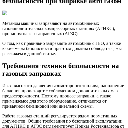
безопасности при заправке авто газом
нормы
безопа
при
заправ
Метаном машины заправляют на автомобильных
авто
газонаполнительных компрессорных станциях (АГНКС),
газом
пропаном на газозаправочных (АГЗС).
О том, как правильно заправлять автомобиль с ГБО, а также
какие меры безопасности при этом должны соблюдаться, мы
расскажем в данной статье.
Требования техники безопасности на
газовых заправках
Из-за высокого давления газомоторного топлива, наполнение
баллонов происходит с соблюдением дополнительных мер
предосторожности. Поэтому процесс заправки, а также
применяемое для этого оборудование, отличаются от
привычной бензиновой или дизельной схемы.
Работа газовых станций регулируется рядом нормативных
документов. Общие требования по безопасной эксплуатации
для АГНКС и АГЗС регламентирует Приказ Ростехнадзора от