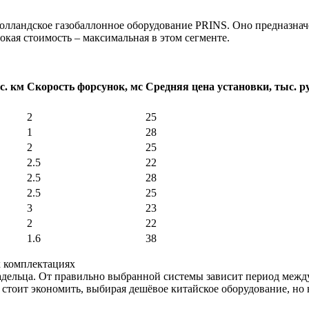
олландское газобаллонное оборудование PRINS. Оно предназначе
кая стоимость – максимальная в этом сегменте.
с. км
Скорость форсунок, мс
Средняя цена установки, тыс. ру
2
25
1
28
2
25
2.5
22
2.5
28
2.5
25
3
23
2
22
1.6
38
х комплектациях
адельца. От правильно выбранной системы зависит период межд
 стоит экономить, выбирая дешёвое китайское оборудование, но