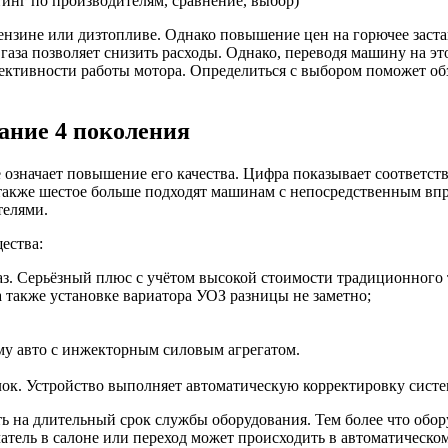
лучше
поставить
ензине или дизтопливе. Однако повышение цен на горючее заста
на
газа позволяет снизить расходы. Однако, переводя машину на эт
автомобиль
ективности работы мотора. Определиться с выбором поможет обз
(рейтинг
по
производителям,
ание 4 поколения
сравнение,
выбор)
 означает повышение его качества. Цифра показывает соответст
а также шестое больше подходят машинам с непосредственным вп
телями.
ества:
газ. Серьёзный плюс с учётом высокой стоимости традиционного
 а также установке вариатора УОЗ разницы не заметно;
му авто с инжекторным силовым агрегатом.
лок. Устройство выполняет автоматическую корректировку систем
ь на длительный срок службы оборудования. Тем более что обор
атель в салоне или переход может происходить в автоматическо