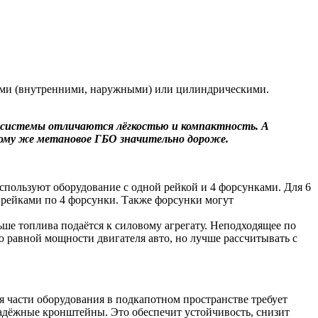
ными (внутренними, наружными) или цилиндрическими.
й системы отличаются лёгкостью и компактность. А
тому же метановое ГБО значительно дороже.
спользуют оборудование с одной рейкой и 4 форсунками. Для 6
2 рейками по 4 форсунки. Также форсунки могут
ше топлива подаётся к силовому агрегату. Неподходящее по
 равной мощности двигателя авто, но лучше рассчитывать с
 части оборудования в подкапотном пространстве требует
надёжные кронштейны. Это обеспечит устойчивость, снизит