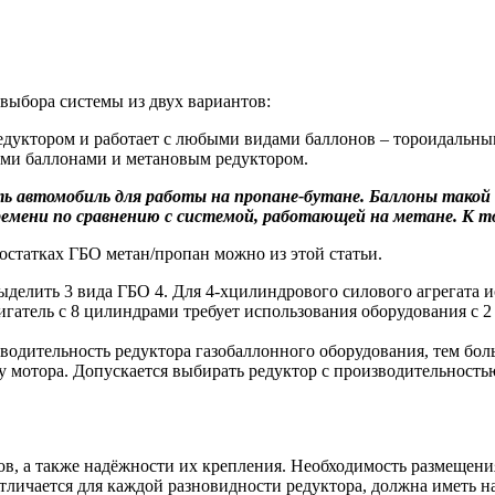
выбора системы из двух вариантов:
редуктором и работает с любыми видами баллонов – тороидаль
ими баллонами и метановым редуктором.
ть автомобиль для работы на пропане-бутане. Баллоны тако
ремени по сравнению с системой, работающей на метане. К 
достатках ГБО метан/пропан можно из этой статьи.
делить 3 вида ГБО 4. Для 4-хцилиндрового силового агрегата и
игатель с 8 цилиндрами требует использования оборудования с 
дительность редуктора газобаллонного оборудования, тем боль
 мотора. Допускается выбирать редуктор с производительностью
, а также надёжности их крепления. Необходимость размещения
отличается для каждой разновидности редуктора, должна иметь 