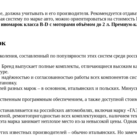
, должна учитывать и его производителя. Рекомендуется отдава
ая систему по марке авто, можно ориентироваться на стоимость
ля иномарок класса B-D с моторами объёмом до 2 л. Премиу
ок
околения, составленный по популярности этих систем среди рос
o. Бренд выпускает полные комплекты, отличающиеся высоким к
уре.
 надёжностью и согласованностью работы всех компонентов сис
тановку.
алей разных марок – в основном, итальянских и польских. Минус
ественным программным обеспечением, а также доступной стоим
станавливается на российских автомобилях, включая марку «ГАЗ
еной, ремонтопригодностью всех комплектующих, наличием тех
эта марка занимает неплохое место из-за невысокой цены. Одна
ругих известных производителей – обычно итальянских. Но замеч