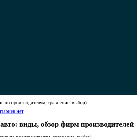
г по производителям, сравнение, выбор)
к
тариев
нет
записи
Какое
 авто: виды, обзор фирм производителей
ГБО
4
поколения