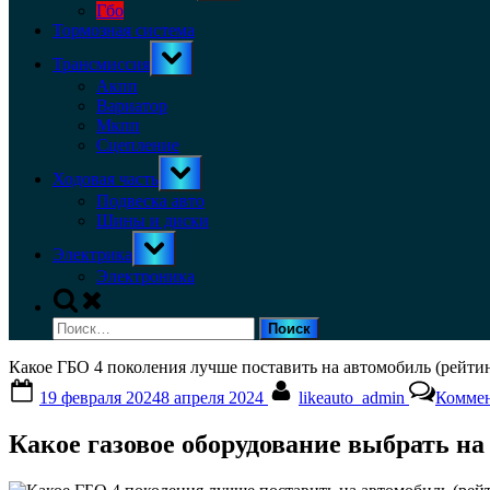
menu
Гбо
Тормозная система
Toggle
Трансмиссия
sub-
menu
Акпп
Вариатор
Мкпп
Сцепление
Toggle
Ходовая часть
sub-
menu
Подвеска авто
Шины и диски
Toggle
Электрика
sub-
menu
Электроника
Toggle
search
Найти:
form
Какое ГБО 4 поколения лучше поставить на автомобиль (рейтин
Posted
By
19 февраля 2024
8 апреля 2024
likeauto_admin
Коммен
on
Какое газовое оборудование выбрать на