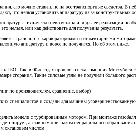
вания, его можно ставить не на все транспортные средства. В
ают, что нельзя установить аппаратуру из-за конструктивных ос
 аппаратуры технически невозможна или для ее реализации нео
это нельзя, или как действовать для получения результата.
деляется транспорт с карбюраторными и инжекторными моторам
ллонную аппаратуру и вовсе не получится. Но об этом ниже.
ть ГБО. Так, в 90-х годах прошлого века компания Митсубиси 
камере сгорания. Такие силовые узлы не получили большого рас
ских специалистов и создали для машины усовершенствованную 
выделить модели с турбированным мотором. При монтаже газобал
е детонирует, а главным признаком неправильного образования г
ким октановым числом.