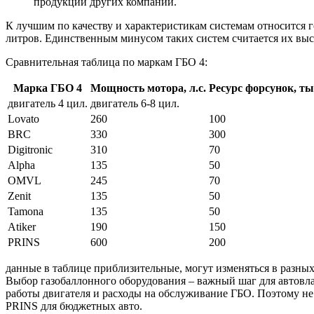
продукции других компаний.
К лучшим по качеству и характеристикам системам относится г
литров. Единственным минусом таких систем считается их высо
Сравнительная таблица по маркам ГБО 4:
Марка ГБО 4
Мощность мотора, л.с.
Ресурс форсунок, ты
двигатель 4 цил.
двигатель 6-8 цил.
Lovato
260
100
BRC
330
300
Digitronic
310
70
Alpha
135
50
OMVL
245
70
Zenit
135
50
Tamona
135
50
Atiker
190
150
PRINS
600
200
данные в таблице приблизительные, могут изменяться в разны
Выбор газобаллонного оборудования – важный шаг для автовл
работы двигателя и расходы на обслуживание ГБО. Поэтому не
PRINS для бюджетных авто.