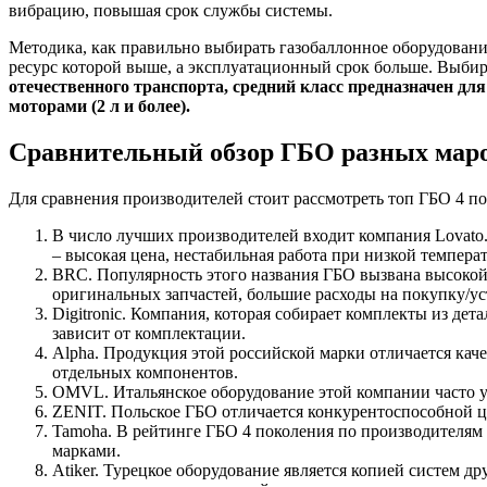
вибрацию, повышая срок службы системы.
Методика, как правильно выбирать газобаллонное оборудование
ресурс которой выше, а эксплуатационный срок больше. Выбир
отечественного транспорта, средний класс предназначен д
моторами (2 л и более).
Сравнительный обзор ГБО разных мар
Для сравнения производителей стоит рассмотреть топ ГБО 4 п
В число лучших производителей входит компания Lovat
– высокая цена, нестабильная работа при низкой температ
BRC. Популярность этого названия ГБО вызвана высокой
оригинальных запчастей, большие расходы на покупку/ус
Digitronic. Компания, которая собирает комплекты из дет
зависит от комплектации.
Alpha. Продукция этой российской марки отличается кач
отдельных компонентов.
OMVL. Итальянское оборудование этой компании часто у
ZENIT. Польское ГБО отличается конкурентоспособной ц
Tamoha. В рейтинге ГБО 4 поколения по производителям 
марками.
Atiker. Турецкое оборудование является копией систем д