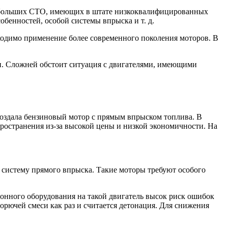
 небольших СТО, имеющих в штате низкоквалифицированных
обенностей, особой системы впрыска и т. д.
бходимо применение более современного поколения моторов. В
и. Сложней обстоит ситуация с двигателями, имеющими
создала бензиновый мотор с прямым впрыском топлива. В
пространения из-за высокой цены и низкой экономичности. На
систему прямого впрыска. Такие моторы требуют особого
лонного оборудования на такой двигатель высок риск ошибок
орючей смеси как раз и считается детонация. Для снижения