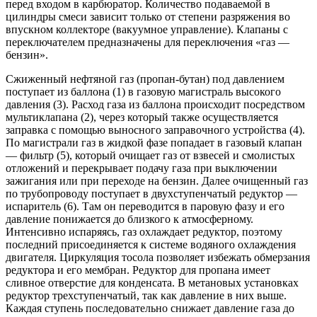
перед входом в карбюратор. Количество подаваемой в
цилиндры смеси зависит только от степени разряжения во
впускном коллекторе (вакуумное управление). Клапаны с
переключателем предназначены для переключения «газ —
бензин».
Сжиженный нефтяной газ (пропан-бутан) под давлением
поступает из баллона (1) в газовую магистраль высокого
давления (3). Расход газа из баллона происходит посредством
мультиклапана (2), через который также осуществляется
заправка с помощью выносного заправочного устройства (4).
По магистрали газ в жидкой фазе попадает в газовый клапан
— фильтр (5), который очищает газ от взвесей и смолистых
отложений и перекрывает подачу газа при выключении
зажигания или при переходе на бензин. Далее очищенный газ
по трубопроводу поступает в двухступенчатый редуктор —
испаритель (6). Там он переводится в паровую фазу и его
давление понижается до близкого к атмосферному.
Интенсивно испаряясь, газ охлаждает редуктор, поэтому
последний присоединяется к системе водяного охлаждения
двигателя. Циркуляция тосола позволяет избежать обмерзания
редуктора и его мембран. Редуктор для пропана имеет
сливное отверстие для конденсата. В метановых установках
редуктор трехступенчатый, так как давление в них выше.
Каждая ступень последовательно снижает давление газа до