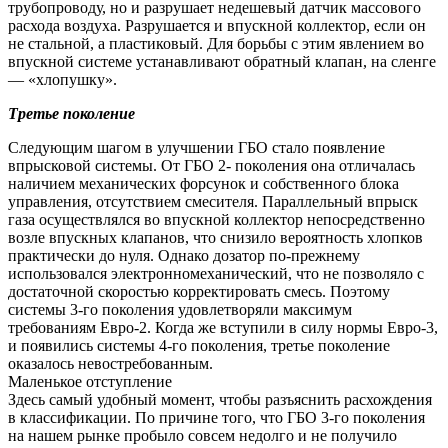
трубопроводу, но и разрушает недешевый датчик массового
расхода воздуха. Разрушается и впускной коллектор, если он
не стальной, а пластиковый. Для борьбы с этим явлением во
впускной системе устанавливают обратный клапан, на сленге
— «хлопушку».
Третье поколение
Следующим шагом в улучшении ГБО стало появление
впрысковой системы. От ГБО 2- поколения она отличалась
наличием механических форсунок и собственного блока
управления, отсутствием смесителя. Параллельный впрыск
газа осуществлялся во впускной коллектор непосредственно
возле впускных клапанов, что снизило вероятность хлопков
практически до нуля. Однако дозатор по-прежнему
использовался электронномеханический, что не позволяло с
достаточной скоростью корректировать смесь. Поэтому
системы 3-го поколения удовлетворяли максимум
требованиям Евро-2. Когда же вступили в силу нормы Евро-3,
и появились системы 4-го поколения, третье поколение
оказалось невостребованным.
Маленькое отступление
Здесь самый удобный момент, чтобы разъяснить расхождения
в классификации. По причине того, что ГБО 3-го поколения
на нашем рынке пробыло совсем недолго и не получило