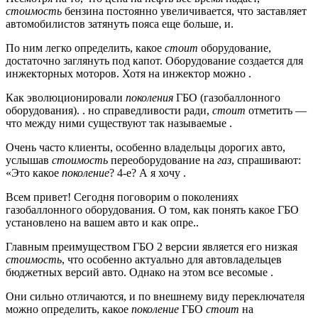
стоимость
бензина постоянно увеличивается, что заставляет
автомобилистов затянуть пояса еще больше, и.
По ним легко определить, какое
стоит
оборудование,
достаточно заглянуть под капот. Оборудование создается для
инжекторных моторов. Хотя на инжектор можно .
Как эволюционировали
поколения
ГБО (газобаллонного
оборудования). . но справедливости ради,
стоит
отметить —
что между ними существуют так называемые .
Очень часто клиенты, особенно владельцы дорогих авто,
услышав
стоимость
переоборудование на
газ
, спрашивают:
«Это какое
поколение
? 4-е? А я хочу .
Всем привет! Сегодня поговорим о поколениях
газобаллонного оборудования. О том, как понять какое ГБО
установлено на вашем авто и как опре..
Главным преимуществом ГБО 2 версии является его низкая
стоимость
, что особенно актуально для автовладельцев
бюджетных версий авто. Однако на этом все весомые .
Они сильно отличаются, и по внешнему виду переключателя
можно определить, какое
поколение
ГБО
стоит
на