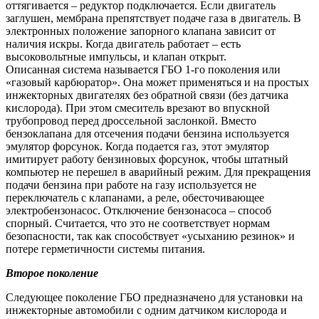
оттягивается – редуктор подключается. Если двигатель
заглушен, мембрана препятствует подаче газа в двигатель. В
электронных положение запорного клапана зависит от
наличия искры. Когда двигатель работает – есть
высоковольтные импульсы, и клапан открыт.
Описанная система называется ГБО 1-го поколения или
«газовый карбюратор». Она может применяться и на простых
инжекторных двигателях без обратной связи (без датчика
кислорода). При этом смеситель врезают во впускной
трубопровод перед дроссельной заслонкой. Вместо
бензоклапана для отсечения подачи бензина используется
эмулятор форсунок. Когда подается газ, этот эмулятор
имитирует работу бензиновых форсунок, чтобы штатный
компьютер не перешел в аварийный режим. Для прекращения
подачи бензина при работе на газу используется не
переключатель с клапанами, а реле, обесточивающее
электробензонасос. Отключение бензонасоса – способ
спорный. Считается, что это не соответствует нормам
безопасности, так как способствует «усыханию резинок» и
потере герметичности системы питания.
Второе поколение
Следующее поколение ГБО предназначено для установки на
инжекторные автомобили с одним датчиком кислорода и