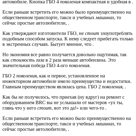
автомобиле. Кнопка ГБО 4
поколения
компактная и удобная в .
Если раньше встретить его можно было преимущественно на
общественном транспорте, такси и учебных
машинах
, то
сейчас простые автолюбители, .
Как утверждают изготовители ГБО, не
стоит
злоупотреблять
подобным способом запуска. К нему следует прибегать только
в экстренных случаях. Бытует мнение, что .
Но экономия все равно получается довольно ощутимая, так
как
стоимость газа
в 2 раза меньше автобензина. Это
значительная победа ГБО 4-ого
поколения
.
ГБО 2
поколения
, как и первое, установленное на
инжекторном автомобиле имело преимущества и недостатки.
Главным преимуществом являлась цена. ГБО 2
поколения
, .
Как бы не получилось, что приехав (ну вдруг) на ремонт с
оборудованием BRC вы не услышали от мастеров «ух ты,
глянь что у него
стоит
, вот это да!» или чего-то .
Если раньше встретить его можно было преимущественно на
общественном транспорте, такси и учебных
машинах
, то
сейчас простые автолюбители, .