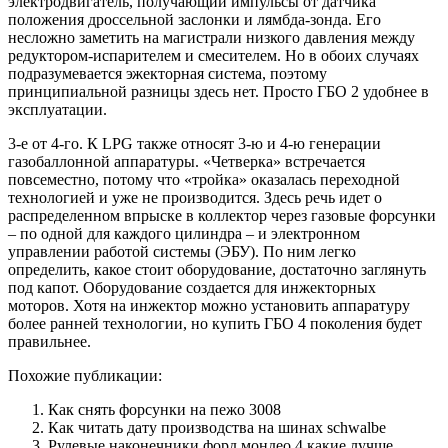
электродвигатель, получающий импульсы от датчика
положения дроссельной заслонки и лямбда-зонда. Его
несложно заметить на магистрали низкого давления между
редуктором-испарителем и смесителем. Но в обоих случаях
подразумевается эжекторная система, поэтому
принципиальной разницы здесь нет. Просто ГБО 2 удобнее в
эксплуатации.
3-е от 4-го. К LPG также относят 3-ю и 4-ю генерации
газобаллонной аппаратуры. «Четверка» встречается
повсеместно, потому что «тройка» оказалась переходной
технологией и уже не производится. Здесь речь идет о
распределенном впрыске в коллектор через газовые форсунки
– по одной для каждого цилиндра – и электронном
управлении работой системы (ЭБУ). По ним легко
определить, какое стоит оборудование, достаточно заглянуть
под капот. Оборудование создается для инжекторных
моторов. Хотя на инжектор можно установить аппаратуру
более ранней технологии, но купить ГБО 4 поколения будет
правильнее.
Похожие публикации:
Как снять форсунки на пежо 3008
Как читать дату производства на шинах schwalbe
Рулевые наконечники форд мондео 4 какие лучше