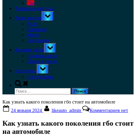
menu
Гбо
Тормозная система
Toggle
Трансмиссия
sub-
menu
Акпп
Вариатор
Мкпп
Сцепление
Toggle
Ходовая часть
sub-
menu
Подвеска авто
Шины и диски
Toggle
Электрика
sub-
menu
Электроника
Toggle
search
Найти:
form
Как узнать какого поколения гбо стоит на автомобиле
Posted
By
к
24 января 2024
likeauto_admin
Комментариев
нет
on
записи
Как
Как узнать какого поколения гбо стоит
узнать
какого
на автомобиле
поколе