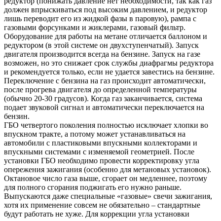
редуктор (понижать давление нет необходимости, так как газ
должен впрыскиваться под высоким давлением, и редуктор
лишь переводит его из жидкой фазы в паровую), рампа с
газовыми форсунками и жиклерами, газовый фильтр.
Оборудование для работы на метане отличается баллоном и
редуктором (в этой системе он двухступенчатый). Запуск
двигателя производится всегда на бензине. Запуск на газе
возможен, но это снижает срок службы диафрагмы редуктора
и рекомендуется только, если не удается завестись на бензине.
Переключение с бензина на газ происходит автоматически,
после прогрева двигателя до определенной температуры
(обычно 20-30 градусов). Когда газ заканчивается, система
подает звуковой сигнал и автоматически переключается на
бензин.
ГБО четвертого поколения полностью исключает хлопки во
впускном тракте, а потому может устанавливаться на
автомобили с пластиковыми впускными коллекторами и
впускными системами с изменяемой геометрией. После
установки ГБО необходимо провести корректировку угла
опережения зажигания (особенно для метановых установок).
Октановое число газа выше, сгорает он медленнее, поэтому
для полного сгорания поджигать его нужно раньше.
Выпускаются даже специальные «газовые» свечи зажигания,
хотя их применение совсем не обязательно – стандартные
будут работать не хуже. Для коррекции угла установки