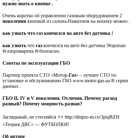
нужно знать о кнопке .
Очень коротко об управлении газовым оборудованием 2
поколения
кнопкой из салона.Нажатием на кнопку можно .
как узнать что газ кончился на авто без датчика !
как узнать
что
газ
кончился на авто без датчика !#пропан
#газпромарена #гбоопасно.
Советы по эксплуатации ГБО
Партнер проекта СТО «Мотор-
Газ
» – лучшее СТО по
установке и обслуживанию ГБО www.motor-gas.ua В серии
данных .
ГБО II, IV и V поколения. Отличия. Почему расход
разный? Почему мощность разная?
Заглядывай, не стесняйся ⚡⚡ http://dnipro-m.co/3pujBZH
«Теория ДВС» — ФУТБОЛКИ!
Об авторе