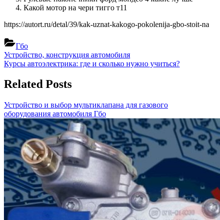
Какой мотор на чери тигго т11
https://autort.ru/detal/39/kak-uznat-kakogo-pokolenija-gbo-stoit-na
Гбо
Навигация
Previous
Устройство, конструкция автомобиля
Post:
Next
Курсы автоэлектрика: где и сколько нужно учиться?
по
Post:
записям
Related Posts
Устройство и выбор мультиклапана для газового
оборудования автомобиля
Гбо