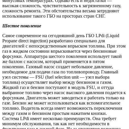
минусовых температурах. Однако есть и недостатки —
высокая сложность, чувствительность к загрязненному газу,
сложность ремонта. Эти обстоятельства весьма затрудняют
использование такого ГБО на просторах стран СНГ.
Шестое поколение
Самое современное на сегодняшний день ГБО LPdi (Liquid
Propane direct ingection) разработано специально для
двигателей с непосредственным впрыском топлива. При этом
газ в жидком состоянии впрыскивается через бензиновые
форсунки. Аппаратура шестого поколения использует такой
же баллон с насосом, который применяется в пятом
поколении. Газовый насос создает небольшое давление,
необходимое для подачи газа по топливопроводу. Главный
узел системы — FSU (fuel selection unit — узел выбора
топлива) осуществляет выбор между бензином и газом.
Жидкий газ и бензин поступают в модуль FSU, и оттуда
выбранное топливо через насос высокого давления подается к
форсункам. Двигатель может заводиться и работать только на
газе. Бензин же может использоваться как вспомогательное
топливо. Водитель всегда имеет возможность переключения
между газом и бензином простым нажатием кнопки.
Система LPdi имеет несколько преимуществ. Она требует
минимум обслуживания, так как нет необходимости в
фильтрации газа в жидкой фазе. Из-за отсутствия редуктора-