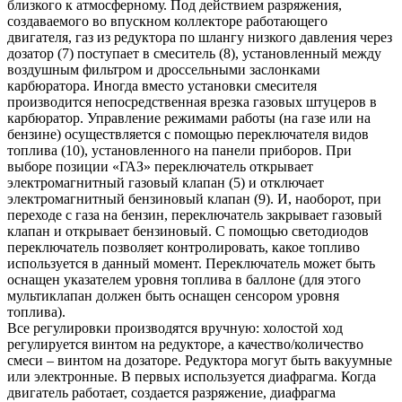
близкого к атмосферному. Под действием разряжения,
создаваемого во впускном коллекторе работающего
двигателя, газ из редуктора по шлангу низкого давления через
дозатор (7) поступает в смеситель (8), установленный между
воздушным фильтром и дроссельными заслонками
карбюратора. Иногда вместо установки смесителя
производится непосредственная врезка газовых штуцеров в
карбюратор. Управление режимами работы (на газе или на
бензине) осуществляется с помощью переключателя видов
топлива (10), установленного на панели приборов. При
выборе позиции «ГАЗ» переключатель открывает
электромагнитный газовый клапан (5) и отключает
электромагнитный бензиновый клапан (9). И, наоборот, при
переходе с газа на бензин, переключатель закрывает газовый
клапан и открывает бензиновый. С помощью светодиодов
переключатель позволяет контролировать, какое топливо
используется в данный момент. Переключатель может быть
оснащен указателем уровня топлива в баллоне (для этого
мультиклапан должен быть оснащен сенсором уровня
топлива).
Все регулировки производятся вручную: холостой ход
регулируется винтом на редукторе, а качество/количество
смеси – винтом на дозаторе. Редуктора могут быть вакуумные
или электронные. В первых используется диафрагма. Когда
двигатель работает, создается разряжение, диафрагма