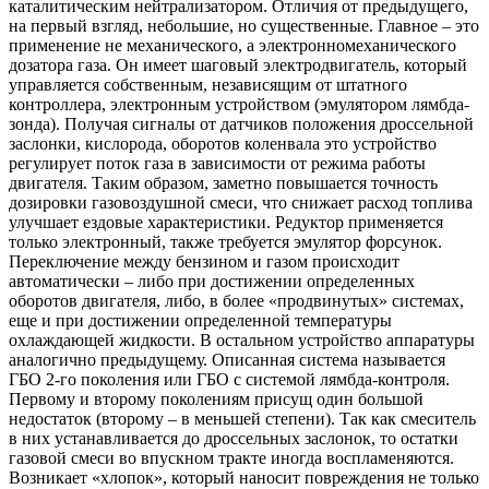
каталитическим нейтрализатором. Отличия от предыдущего,
на первый взгляд, небольшие, но существенные. Главное – это
применение не механического, а электронномеханического
дозатора газа. Он имеет шаговый электродвигатель, который
управляется собственным, независящим от штатного
контроллера, электронным устройством (эмулятором лямбда-
зонда). Получая сигналы от датчиков положения дроссельной
заслонки, кислорода, оборотов коленвала это устройство
регулирует поток газа в зависимости от режима работы
двигателя. Таким образом, заметно повышается точность
дозировки газовоздушной смеси, что снижает расход топлива
улучшает ездовые характеристики. Редуктор применяется
только электронный, также требуется эмулятор форсунок.
Переключение между бензином и газом происходит
автоматически – либо при достижении определенных
оборотов двигателя, либо, в более «продвинутых» системах,
еще и при достижении определенной температуры
охлаждающей жидкости. В остальном устройство аппаратуры
аналогично предыдущему. Описанная система называется
ГБО 2-го поколения или ГБО с системой лямбда-контроля.
Первому и второму поколениям присущ один большой
недостаток (второму – в меньшей степени). Так как смеситель
в них устанавливается до дроссельных заслонок, то остатки
газовой смеси во впускном тракте иногда воспламеняются.
Возникает «хлопок», который наносит повреждения не только