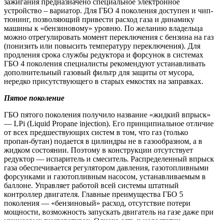
зажигания предназначено специальное электронное
устройство – вариатор. Для ГБО 4 поколения доступен и чип-
тюнинг, позволяющий привести расход газа и динамику
машины к «бензиновому» уровню. По желанию владельца
можно отрегулировать момент переключения с бензина на газ
(понизить или повысить температуру переключения). Для
продления срока службы редуктора и форсунок в системах
ГБО 4 поколения специалисты рекомендуют устанавливать
дополнительный газовый фильтр для защиты от мусора,
нередко присутствующего в старых емкостях на заправках.
Пятое поколение
ГБО пятого поколения получило название «жидкий впрыск»
— LPi (Liquid Propane injection). Его принципиальное отличие
от всех предшествующих систем в том, что газ (только
пропан-бутан) подается в цилиндры не в газообразном, а в
жидком состоянии. Поэтому в конструкции отсутствует
редуктор — испаритель и смеситель. Распределенный впрыск
газа обеспечивается регулятором давления, газотопливными
форсунками и газотопливным насосом, устанавливаемым в
баллоне. Управляет работой всей системы штатный
контроллер двигателя. Главные преимущества ГБО 5
поколения — «бензиновый» расход, отсутствие потери
мощности, возможность запускать двигатель на газе даже при