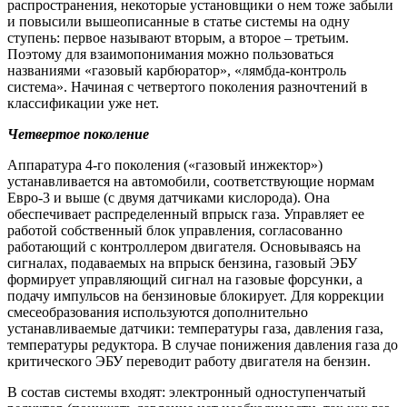
распространения, некоторые установщики о нем тоже забыли
и повысили вышеописанные в статье системы на одну
ступень: первое называют вторым, а второе – третьим.
Поэтому для взаимопонимания можно пользоваться
названиями «газовый карбюратор», «лямбда-контроль
система». Начиная с четвертого поколения разночтений в
классификации уже нет.
Четвертое поколение
Аппаратура 4-го поколения («газовый инжектор»)
устанавливается на автомобили, соответствующие нормам
Евро-3 и выше (с двумя датчиками кислорода). Она
обеспечивает распределенный впрыск газа. Управляет ее
работой собственный блок управления, согласованно
работающий с контроллером двигателя. Основываясь на
сигналах, подаваемых на впрыск бензина, газовый ЭБУ
формирует управляющий сигнал на газовые форсунки, а
подачу импульсов на бензиновые блокирует. Для коррекции
смесеобразования используются дополнительно
устанавливаемые датчики: температуры газа, давления газа,
температуры редуктора. В случае понижения давления газа до
критического ЭБУ переводит работу двигателя на бензин.
В состав системы входят: электронный одноступенчатый