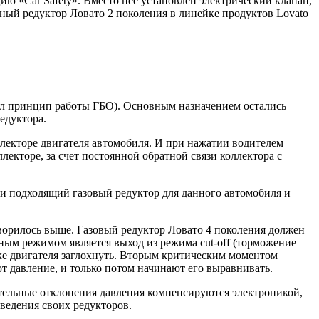
ию «Car Safety». Вместо неё установлен электрический клапан,
онный редуктор Ловато 2 поколения в линейке продуктов Lovato
дел принцип работы ГБО). Основным назначением остались
едуктора.
екторе двигателя автомобиля. И при нажатии водителем
лекторе, за счет постоянной обратной связи коллектора с
и подходящий газовый редуктор для данного автомобиля и
оворилось выше. Газовый редуктор Ловато 4 поколения должен
ным режимом является выход из режима cut-off (торможение
ке двигателя заглохнуть. Вторым критическим моментом
т давление, и только потом начинают его выравнивать.
тельные отклонения давления компенсируются электроникой,
ведения своих редукторов.