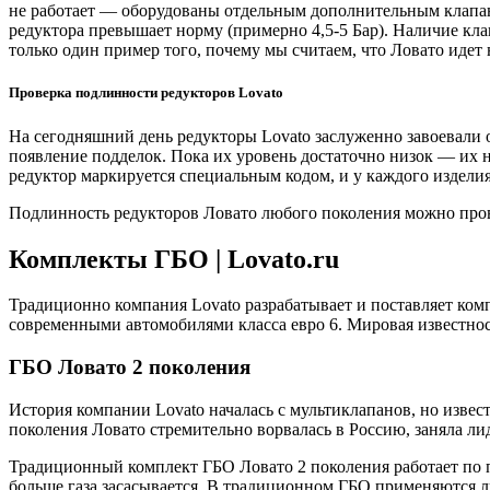
не работает — оборудованы отдельным дополнительным клапано
редуктора превышает норму (примерно 4,5-5 Бар). Наличие кла
только один пример того, почему мы считаем, что Ловато идет
Проверка подлинности редукторов Lovato
На сегодняшний день редукторы Lovato заслуженно завоевали 
появление подделок. Пока их уровень достаточно низок — их 
редуктор маркируется специальным кодом, и у каждого изделия
Подлинность редукторов Ловато любого поколения можно пров
Комплекты ГБО | Lovato.ru
Традиционно компания Lovato разрабатывает и поставляет ком
современными автомобилями класса евро 6. Мировая известно
ГБО Ловато 2 поколения
История компании Lovato началась с мультиклапанов, но изве
поколения Ловато стремительно ворвалась в Россию, заняла 
Традиционный комплект ГБО Ловато 2 поколения работает по пр
больше газа засасывается. В традиционном ГБО применяются л