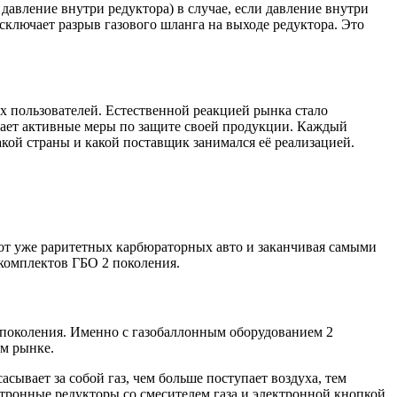
авление внутри редуктора) в случае, если давление внутри
исключает разрыв газового шланга на выходе редуктора. Это
х пользователей. Естественной реакцией рынка стало
имает активные меры по защите своей продукции. Каждый
акой страны и какой поставщик занимался её реализацией.
 от уже раритетных карбюраторных авто и заканчивая самыми
комплектов ГБО 2 поколения.
2 поколения. Именно с газобаллонным оборудованием 2
ом рынке.
сывает за собой газ, чем больше поступает воздуха, тем
тронные редукторы со смесителем газа и электронной кнопкой