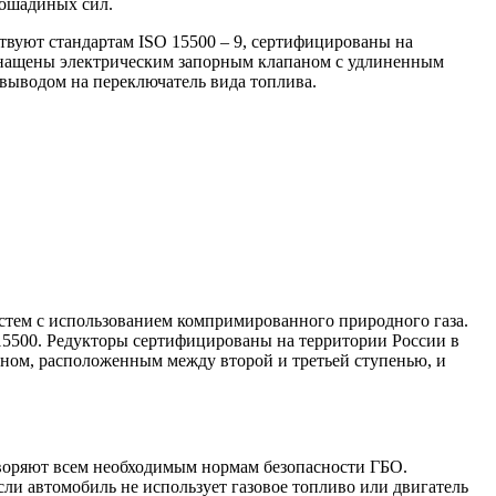
лошадиных сил.
вуют стандартам ISO 15500 – 9, сертифицированы на
оснащены электрическим запорным клапаном с удлиненным
 выводом на переключатель вида топлива.
истем с использованием компримированного природного газа.
15500. Редукторы сертифицированы на территории России в
ном, расположенным между второй и третьей ступенью, и
творяют всем необходимым нормам безопасности ГБО.
ли автомобиль не использует газовое топливо или двигатель