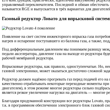
Его конструкция, практически, идентична вакуумному редуктор
управляемый переключателем. Последний и обязан обесточить (
называется RGE и выпускается в трёх вариантах для двигателей 
Газовый редуктор Ловато для впрысковой систем
Появление на свет систем инжекторного впрыска газа потребо
нагрев и испарение поступавшего из баллона газа, а также, п
Под дифференциальным давлением мы понимаем разницу между 
педали акселератора, давление газа на выходе из редуктора бу
рабочей мембраной редуктора.
Впрысковые редукторы, как правило, одноступенчатые. Но, не
газовой электроники, может оказаться достаточно сложной зада
Редуктор должен надёжно прогревать газ перед подачей его на
качественно отрабатывать некоторые переходные моменты при 
двигателем), в этом режиме многие редукторы сильно подбрас
является резкое увеличение нагрузки на двигатель — многие р
Благодаря продуманной конструкции все редукторы Lovato, п
т.к. в программном обеспечении электронного блок газовой си