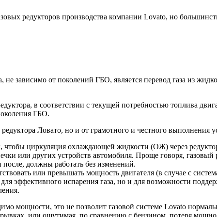
ения
овых редукторов производства компании Lovato, но большинств
 не зависимо от поколений ГБО, является перевод газа из жидко
редуктора, в соответствии с текущей потребностью топлива двиг
поколения ГБО.
ва редуктора Ловато, но и от грамотного и честного выполнения
к, чтобы циркуляция охлаждающей жидкости (ОЖ) через редукто
ечки или других устройств автомобиля. Проще говоря, газовый р
 после, должны работать без изменений.
ствовать или превышать мощность двигателя (в случае с система
 для эффективного испарения газа, но и для возможности подд
ления.
имо мощности, это не позволит газовой системе Lovato нормаль
 рывках, или ощутимая, по сравнению с бензином, потеря мощнос