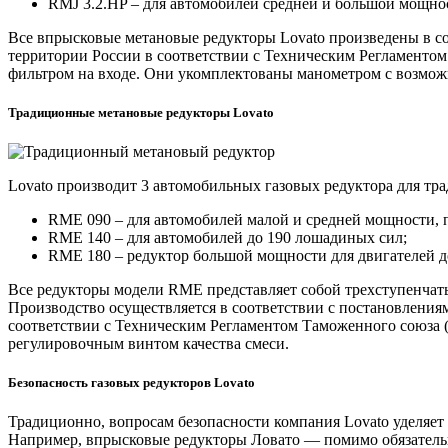
RMJ 3.2.HP – для автомобилей средней и большой мощнос
Все впрысковые метановые редукторы Lovato произведены в с
территории России в соответствии с Техническим Регламенто
фильтром на входе. Они укомплектованы манометром с возможн
Традиционные метановые редукторы Lovato
Lovato производит 3 автомобильных газовых редуктора для тр
RME 090 – для автомобилей малой и средней мощности, п
RME 140 – для автомобилей до 190 лошадиных сил;
RME 180 – редуктор большой мощности для двигателей д
Все редукторы модели RME представляет собой трехступенчаты
Производство осуществляется в соответствии с постановлени
соответствии с Техническим Регламентом Таможенного союза 
регулировочным винтом качества смеси.
Безопасность газовых редукторов Lovato
Традиционно, вопросам безопасности компания Lovato уделяет
Например, впрысковые редукторы Ловато — помимо обязательно