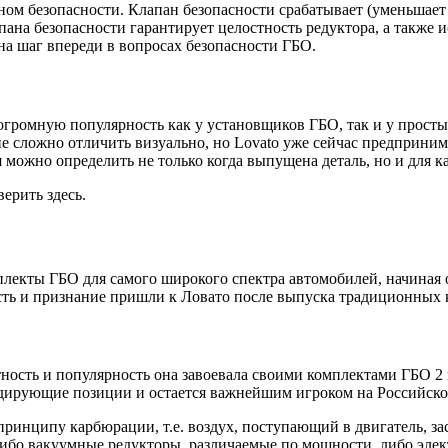
м безопасности. Клапан безопасности срабатывает (уменьшает д
пана безопасности гарантирует целостность редуктора, а также 
 на шаг впереди в вопросах безопасности ГБО.
огромную популярность как у установщиков ГБО, так и у просты
не сложно отличить визуально, но Lovato уже сейчас предприн
 можно определить не только когда выпущена деталь, но и для к
ерить здесь.
плекты ГБО для самого широкого спектра автомобилей, начиная
сть и признание пришли к Ловато после выпуска традиционных 
стность и популярность она завоевала своими комплектами ГБО 
лидирующие позиции и остается важнейшим игроком на Российск
инципу карбюрации, т.е. воздух, поступающий в двигатель, заса
ибо вакуумные редукторы, различаемые по мощности, либо элек