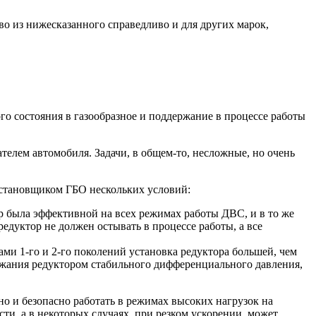
о из нижесказанного справедливо и для других марок,
го состояния в газообразное и поддержание в процессе работы
ателем автомобиля. Задачи, в общем-то, несложные, но очень
 установщиком ГБО нескольких условий:
р была эффективной на всех режимах работы ДВС, и в то же
едуктор не должен остывать в процессе работы, а все
ми 1-го и 2-го поколений установка редуктора большей, чем
ержания редуктором стабильного дифференциального давления,
но и безопасно работать в режимах высоких нагрузок на
ти, а в некоторых случаях, при резком ускорении, может