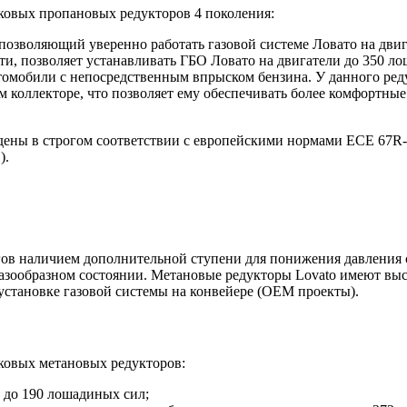
ковых пропановых редукторов 4 поколения:
 позволяющий уверенно работать газовой системе Ловато на дви
, позволяет устанавливать ГБО Ловато на двигатели до 350 ло
омобили с непосредственным впрыском бензина. У данного реду
коллекторе, что позволяет ему обеспечивать более комфортные 
дены в строгом соответствии с европейскими нормами ECE 67R-
).
ов наличием дополнительной ступени для понижения давления с 
в газообразном состоянии. Метановые редукторы Lovato имеют в
установке газовой системы на конвейере (OEM проекты).
ковых метановых редукторов:
 до 190 лошадиных сил;