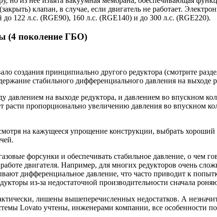
у, но из неё изъята вакуумная мембрана, обеспечивающая функц
закрыть) клапан, в случае, если двигатель не работает. Электр
до 122 л.с. (RGE90), 160 л.c. (RGE140) и до 300 л.с. (RGE220).
ы (4 поколение ГБО)
вало создания принципиально другого редуктора (смотрите раз
оддержание стабильного дифференциального давления на выходе р
давлением на выходе редуктора, и давлением во впускном колл
дет расти пропорционально увеличению давления во впускном кол
смотря на кажущееся упрощение конструкции, выбрать хороший 
чей.
 газовые форсунки и обеспечивать стабильное давление, о чем г
работе двигателя. Например, для многих редукторов очень слож
ывают дифференциальное давление, что часто приводит к попыт
едукторы из-за недостаточной производительности сначала роняю
рактически, лишены вышеперечисленных недостатков. А незначи
стемы Lovato учтены, инженерами компании, все особенности по