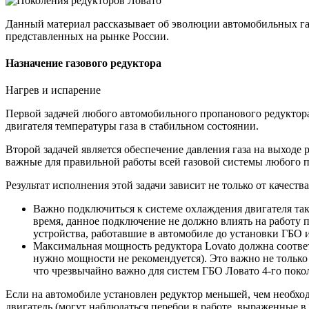
4
покол
Данный материал рассказывает об эволюции автомобильных газ
представленных на рынке России.
Назначение газового редуктора
Нагрев и испарение
Первой задачей любого автомобильного пропанового редуктора,
двигателя температуры газа в стабильном состоянии.
Второй задачей является обеспечение давления газа на выходе 
важные для правильной работы всей газовой системы любого 
Результат исполнения этой задачи зависит не только от качест
Важно подключиться к системе охлаждения двигателя та
время, данное подключение не должно влиять на работу п
устройства, работавшие в автомобиле до установки ГБО и
Максимальная мощность редуктора Lovato должна соответ
нужно мощности не рекомендуется). Это важно не только
что чрезвычайно важно для систем ГБО Ловато 4-го поко
Если на автомобиле установлен редуктор меньшей, чем необход
двигатель (могут наблюдаться перебои в работе, выраженные в