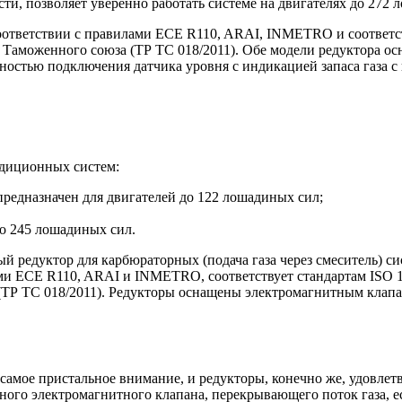
ти, позволяет уверенно работать системе на двигателях до 272 
оответствии с правилами ECE R110, ARAI, INMETRO и соответст
м Таможенного союза (ТР ТС 018/2011). Обе модели редуктора 
остью подключения датчика уровня с индикацией запаса газа с
адиционных систем:
редназначен для двигателей до 122 лошадиных сил;
о 245 лошадиных сил.
й редуктор для карбюраторных (подача газа через смеситель) с
ями ECE R110, ARAI и INMETRO, соответствует стандартам ISO 
(ТР ТС 018/2011). Редукторы оснащены электромагнитным клапа
 самое пристальное внимание, и редукторы, конечно же, удовле
го электромагнитного клапана, перекрывающего поток газа, ес