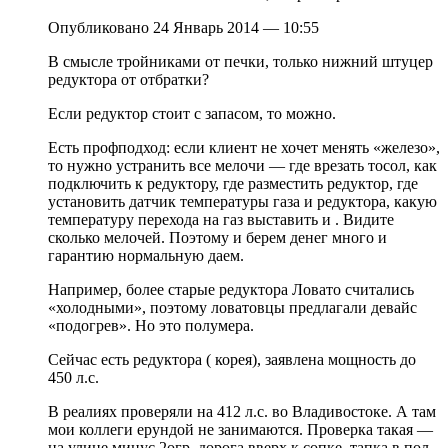
Опубликовано 24 Январь 2014 — 10:55
В смысле тройниками от печки, только нижний штуцер
редуктора от отбратки?
Если редуктор стоит с запасом, то можно.
Есть профподход: если клиент не хочет менять «железо»,
то нужно устранить все мелочи — где врезать тосол, как
подключить к редуктору, где разместить редуктор, где
установить датчик температуры газа и редуктора, какую
температуру перехода на газ выставить и . Видите
сколько мелочей. Поэтому и берем денег много и
гарантию нормальную даем.
Например, более старые редуктора Ловато считались
«холодными», поэтому ловатовцы предлагали девайс
«подогрев». Но это полумера.
Сейчас есть редуктора ( корея), заявлена мощность до
450 л.с.
В реалиях проверяли на 412 л.с. во Владивостоке. А там
мои коллеги ерундой не занимаются. Проверка такая —
на улице минус 2огр, дорога вверх к сопке, тапка в пол