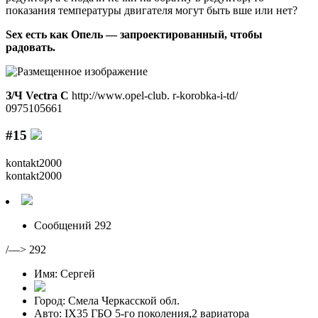
показания температуры двигателя могут быть вше или нет?
Sex есть как Опель — запроектированный, чтобы
радовать.
З/Ч Vectra C
http://www.opel-club. r-korobka-i-td/
0975105661
#15
kontakt2000
kontakt2000
Сообщений 292
/—> 292
Имя: Сергей
Город: Смела Черкасской обл.
Авто: IX35 ГБО 5-го поколения,2 вариатора