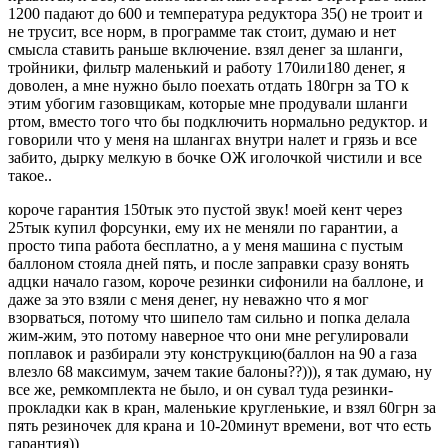
1200 падают до 600 и температура редуктора 35() не троит и
не трусит, все норм, в программе так стоит, думаю и нет
смысла ставить раньше включение. взял денег за шланги,
тройники, фильтр маленький и работу 170или180 денег, я
доволен, а мне нужно было поехать отдать 180грн за ТО к
этим убогим газовщикам, которые мне продували шланги
ртом, вместо того что бы подключить нормально редуктор. и
говорили что у меня на шлангах внутри налет и грязь и все
забито, дырку мелкую в бочке ОЖ иголочкой чистили и все
такое..
короче гарантия 150тык это пустой звук! моей кент через
25тык купил форсунки, ему их не меняли по гарантии, а
просто типа работа бесплатно, а у меня машина с пустым
баллоном стояла дней пять, и после заправки сразу вонять
адцки начало газом, короче резинки сифонили на баллоне, и
даже за это взяли с меня денег, ну неважно что я мог
взорваться, потому что шипело там сильно и попка делала
жим-жим, это потому наверное что они мне регулировали
поплавок и разбирали эту конструкцию(баллон на 90 а газа
влезло 68 максимум, зачем такие балоны??))), я так думаю, ну
все же, ремкомплекта не было, и он сувал туда резинки-
прокладки как в кран, маленькие кругленькие, и взял 60грн за
пять резиночек для крана и 10-20минут времени, вот что есть
гарантия))