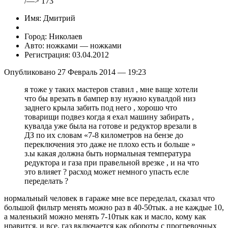
/—> 173
Имя: Дмитрий
Город: Николаев
Авто: ножками — ножками
Регистрация: 03.04.2012
Опубликовано 27 Февраль 2014 — 19:23
я тоже у таких мастеров ставил , мне ваще хотели
что бы врезать в бампер взу нужно кувалдой низ
заднего крыла забить под него , хорошо что
товарищи подвез когда я ехал машину забирать ,
кувалда уже была на готове и редуктор врезали в
ДЗ по их словам «7-8 километров на бензе до
переключения это даже не плохо есть и больше »
з.ы какая должна быть нормальная температура
редуктора и газа при правельной врезке , и на что
это влияет ? расход может немного упасть есле
переделать ?
нормальный человек в гараже мне все переделал, сказал что
большой фильтр менять можно раз в 40-50тык. а не каждые 10,
а маленький можно менять 7-10тык как и масло, кому как
нравится, и все, газ включается как обороты с прогревочных