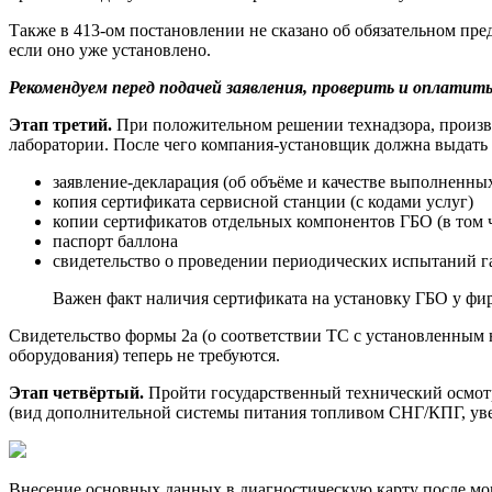
Также в 413-ом постановлении не сказано об обязательном пре
если оно уже установлено.
Рекомендуем перед подачей заявления, проверить и оплатит
Этап третий.
При положительном решении технадзора, произве
лаборатории. После чего компания-установщик должна выдать 
заявление-декларация (об объёме и качестве выполненных
копия сертификата сервисной станции (с кодами услуг)
копии сертификатов отдельных компонентов ГБО (в том 
паспорт баллона
свидетельство о проведении периодических испытаний г
Важен факт наличия сертификата на установку ГБО у фи
Свидетельство формы 2а (о соответствии ТС с установленным 
оборудования) теперь не требуются.
Этап четвёртый.
Пройти государственный технический осмотр
(вид дополнительной системы питания топливом СНГ/КПГ, увел
Внесение основных данных в диагностическую карту после м