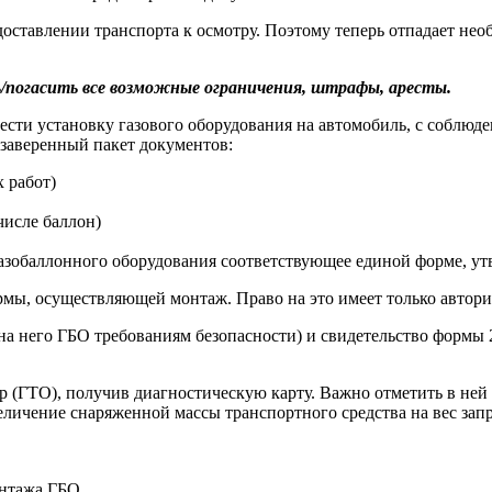
доставлении транспорта к осмотру. Поэтому теперь отпадает нео
ь/погасить все возможные ограничения, штрафы, аресты.
сти установку газового оборудования на автомобиль, с соблюд
заверенный пакет документов:
 работ)
числе баллон)
азобаллонного оборудования соответствующее единой форме, ут
рмы, осуществляющей монтаж. Право на это имеет только автори
на него ГБО требованиям безопасности) и свидетельство формы
 (ГТО), получив диагностическую карту. Важно отметить в ней
ичение снаряженной массы транспортного средства на вес запр
онтажа ГБО