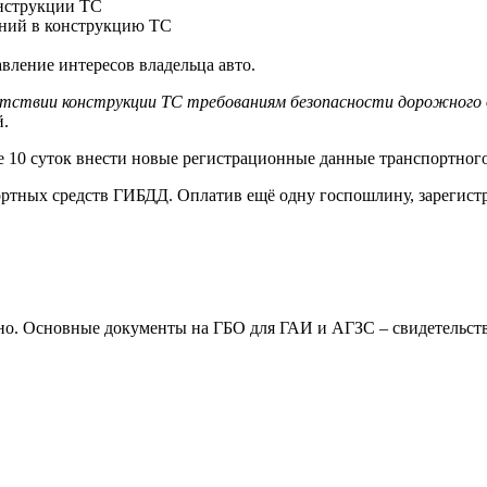
онструкции ТС
ений в конструкцию ТС
авление интересов владельца авто.
етствии конструкции ТС требованиям безопасности дорожного
й.
 10 суток внести новые регистрационные данные транспортного
ортных средств ГИБДД. Оплатив ещё одну госпошлину, зарегист
жно. Основные документы на ГБО для ГАИ и АГЗС – свидетельст