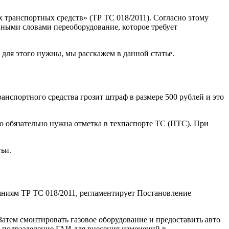
 транспортных средств» (ТР ТС 018/2011). Согласно этому
иными словами переоборудование, которое требует
 для этого нужны, мы расскажем в данной статье.
ранспортного средства грозит штраф в размере 500 рублей и это
го обязательно нужна отметка в техпаспорте ТС (ПТС). При
тьи.
аниям ТР ТС 018/2011, регламентирует Постановление
атем смонтировать газовое оборудование и предоставить авто
в подразделение ГАИ для внесения изменений в