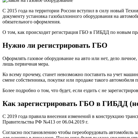
автомо
в
С 2015 года на территории России вступил в силу новый Техн
ГАИ
документу установка газобаллонного оборудования на автомоб
законно
обязательного оформления.
список
докуме
О том, как происходит регистрация ГБО в ГИБДД по новым прав
сроки,
стоимос
Нужно ли регистрировать ГБО
процед
легали
Оформлять газовое оборудование на авто или нет, дело личное,
лишь первичная мера.
Ко всему прочему, станет невозможно поставить на учет машин
смене собственника, покупке или продаже такого автомобиля п
Более подробно о том, что будет, если ездить с не зарегистри
Как зарегистрировать ГБО в ГИБДД (н
С 2019 года правила внесения изменений в конструкцию транс
Правительства РФ №413 от 06.04.2019 г.
Согласно постановлению чтобы переоборудовать автомобиль за
для осмотра в технадзор. После чего будет выдано свидетельс