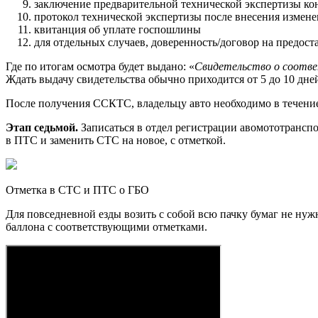
заключение предварительной технической экспертизы к
протокол технической экспертизы после внесения измен
квитанция об уплате госпошлины
для отдельных случаев, доверенность/договор на предост
Где по итогам осмотра будет выдано: «
Свидетельство о соотв
Ждать выдачу свидетельства обычно приходится от 5 до 10 дне
После получения ССКТС, владельцу авто необходимо в течение
Этап седьмой.
Записаться в отдел регистрации авомототрансп
в ПТС и заменить СТС на новое, с отметкой.
Отметка в СТС и ПТС о ГБО
Для повседневной езды возить с собой всю пачку бумаг не ну
баллона с соответствующими отметками.