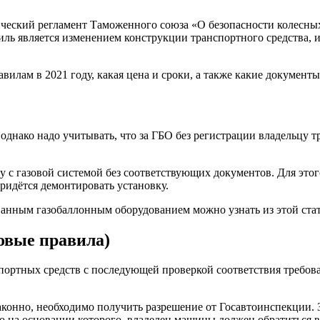
биль
ический регламент Таможенного союза «О безопасности колесных
иль является изменением конструкции транспортного средства, 
:
нтов,
илам в 2021 году, какая цена и сроки, а также какие документы
ть,
ура
зации
 однако надо учитывать, что за ГБО без регистрации владельцу т
у с газовой системой без соответствующих документов. Для это
ридётся демонтировать установку.
рованным газобаллонным оборудованием можно узнать из этой ста
овые правила)
портных средств с последующей проверкой соответствия требов
конно, необходимо получить разрешение от Госавтоинспекции. З
тво на основании которого, владелец машины должен обратиться 