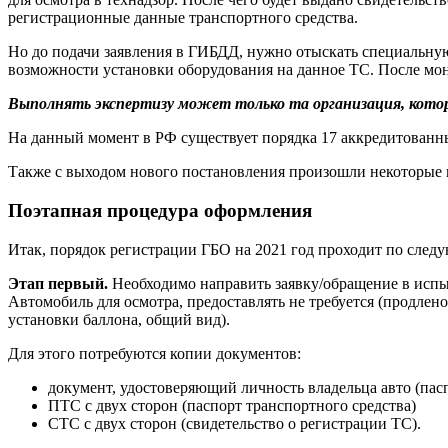
регистрационные данные транспортного средства.
Но до подачи заявления в ГИБДД, нужно отыскать специальну
возможности установки оборудования на данное ТС. После мо
Выполнять экспертизу может только та организация, кот
На данный момент в РФ существует порядка 17 аккредитованных 
Также с выходом нового постановления произошли некоторые и
Поэтапная процедура оформления
Итак, порядок регистрации ГБО на 2021 год проходит по след
Этап первый.
Необходимо направить заявку/обращение в испы
Автомобиль для осмотра, предоставлять не требуется (продлен
установки баллона, общий вид).
Для этого потребуются копии документов:
документ, удостоверяющий личность владельца авто (пасп
ПТС с двух сторон (паспорт транспортного средства)
СТС с двух сторон (свидетельство о регистрации ТС).