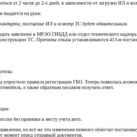
иться от 2 часов до 2-х дней, в зависимости от загрузки ИЛ и 
и выдается на руки.
стандарта, посещение ИЛ и осмотр ТС будет обязательным.
ать заявление в МРЭО ГИБДД или отдел технического надзора.
 конструкцию ТС. Причины отказа устанавливаются 413-м поста
ртизы.
а упростило правила регистрации ГБО. Теперь появилась возмож
втомобиль, а также обратным письмом получать ответ.
ации
ссии без привязки к месту учета авто.
аявления, но всё же эти изменения немного облегчат постановку 
т момент перед отправкой документов.