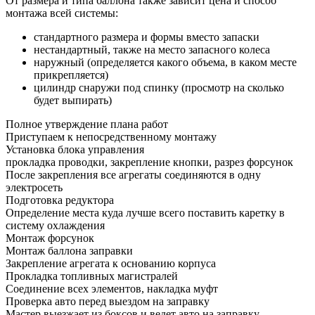
От размера и типа баллона также зависит цена и способ
монтажа всей системы:
стандартного размера и формы вместо запаски
нестандартный, также на место запасного колеса
наружный (определяется какого объема, в каком месте
прикрепляется)
цилиндр снаружи под спинку (просмотр на сколько
будет выпирать)
Полное утверждение плана работ
Приступаем к непосредственному монтажу
Установка блока управления
прокладка проводки, закрепление кнопки, разрез форсунок
После закрепления все агрегаты соединяются в одну
электросеть
Подготовка редуктора
Определение места куда лучше всего поставить каретку в
систему охлаждения
Монтаж форсунок
Монтаж баллона заправки
Закрепление агрегата к основанию корпуса
Прокладка топливных магистралей
Соединение всех элементов, накладка муфт
Проверка авто перед выездом на заправку
Мастер выезжает из боксов и ведет авто на заправку.