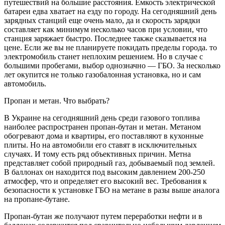
путешествий на большие расстояния. Емкость электрической
батареи едва хватает на езду по городу. На сегодняшний день
зарядных станций еще очень мало, да и скорость зарядки
составляет как минимум несколько часов при условии, что
станция заряжает быстро. Последнее также сказывается на
цене. Если же вы не планируете покидать пределы города. то
электромобиль станет неплохим решением. Но в случае с
большими пробегами, выбор однозначно — ГБО. За несколько
лет окупится не только газобалонная установка, но и сам
автомобиль.
Пропан и метан. Что выбрать?
В Украине на сегодняшний день среди газового топлива
наиболее распространен пропан-бутан и метан. Метаном
обогревают дома и квартиры, его поставляют в кухонные
плиты. Но на автомобили его ставят в исключительных
случаях. И тому есть ряд объективных причин. Метна
представляет собой природный газ, добываемый под землей.
В баллонах он находится под высоким давлением 200-250
атмосфер, что и определяет его высокий вес. Требования к
безопасности к установке ГБО на метане в разы выше аналога
на пропане-бутане.
Пропан-бутан же получают путем переработки нефти и в