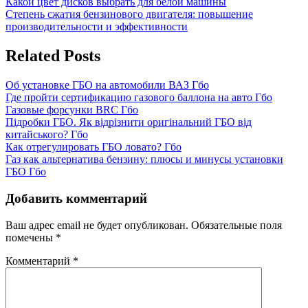
Навигация
Previous
Какой цвет дисков выбрать для белой машины
Post:
Next
Степень сжатия бензинового двигателя: повышение
по
Post:
производительности и эффективности
записям
Related Posts
Об установке ГБО на автомобили ВАЗ
Гбо
Где пройти сертификацию газового баллона на авто
Гбо
Газовые форсунки BRC
Гбо
Підробки ГБО. Як відрізнити оригінальний ГБО від
китайського?
Гбо
Как отрегулировать ГБО ловато?
Гбо
Газ как альтернатива бензину: плюсы и минусы установки
ГБО
Гбо
Добавить комментарий
Ваш адрес email не будет опубликован.
Обязательные поля
помечены
*
Комментарий
*