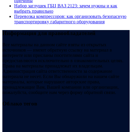
причины
Набор заглушек ГБЦ ВАЗ 2123: зачем нужны и как
выбрать правильно
Перевозка компрессоров: как организовать безопасную
транспортировку габаритного оборудования
Информация для правообладателей
Все материалы на данном сайте взяты из открытых
источников — имеют обратную ссылку на материал в
интернете или присланы посетителями сайта и
предоставляются исключительно в ознакомительных целях.
Права на материалы принадлежат их владельцам.
Администрация сайта ответственности за содержание
материала не несет. Если Вы обнаружили на нашем сайте
материалы, которые нарушают авторские права,
принадлежащие Вам, Вашей компании или организации,
пожалуйста, сообщите нам через форму обратной связи.
Облако тегов