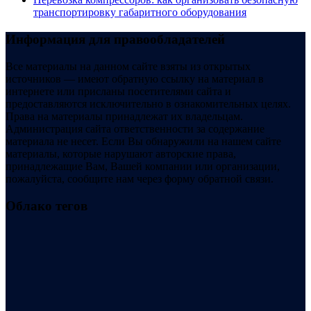
транспортировку габаритного оборудования
Информация для правообладателей
Все материалы на данном сайте взяты из открытых
источников — имеют обратную ссылку на материал в
интернете или присланы посетителями сайта и
предоставляются исключительно в ознакомительных целях.
Права на материалы принадлежат их владельцам.
Администрация сайта ответственности за содержание
материала не несет. Если Вы обнаружили на нашем сайте
материалы, которые нарушают авторские права,
принадлежащие Вам, Вашей компании или организации,
пожалуйста, сообщите нам через форму обратной связи.
Облако тегов