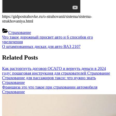
https://gidpostrahovke.ru/o-strahovanii/sistema/sistema-
strakhovaniya.html
Страхование
Навигация
Previous
Что такое дорожный просвет авто и 6 способов его
Post:
увеличения
по
Next
О штампованных дисках для авто ВАЗ 2107
записям
Post:
Related Posts
Как расторгнуть договор ОСАГО и вернуть деньги в 2024
году: пошаговая инструкция для страхователей
Страхование
Страхование для пассажиров такси: что нужно знать
Страхование
Франшиза это что такое при страховании автомобиля
Страхование