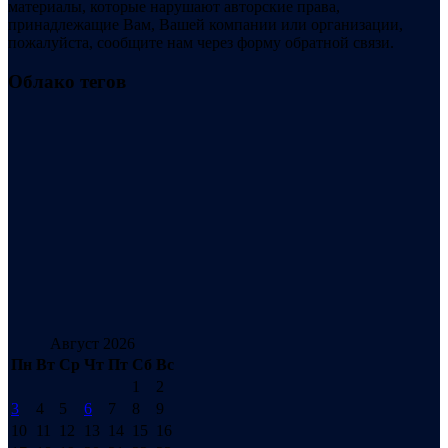
материалы, которые нарушают авторские права,
принадлежащие Вам, Вашей компании или организации,
пожалуйста, сообщите нам через форму обратной связи.
Облако тегов
Август 2026
Пн
Вт
Ср
Чт
Пт
Сб
Вс
1
2
3
4
5
6
7
8
9
10
11
12
13
14
15
16