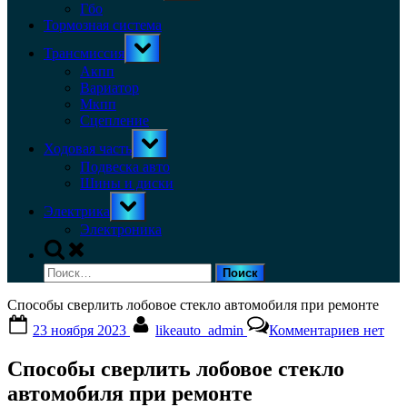
menu
Гбо
Тормозная система
Toggle
Трансмиссия
sub-
menu
Акпп
Вариатор
Мкпп
Сцепление
Toggle
Ходовая часть
sub-
menu
Подвеска авто
Шины и диски
Toggle
Электрика
sub-
menu
Электроника
Toggle
search
Найти:
form
Способы сверлить лобовое стекло автомобиля при ремонте
Posted
By
к
23 ноября 2023
likeauto_admin
Комментариев
нет
on
записи
Спосо
Способы сверлить лобовое стекло
сверли
лобово
автомобиля при ремонте
стекло