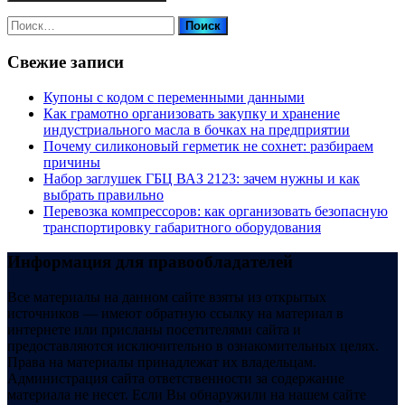
Найти:
Свежие записи
Купоны c кодом с переменными данными
Как грамотно организовать закупку и хранение
индустриального масла в бочках на предприятии
Почему силиконовый герметик не сохнет: разбираем
причины
Набор заглушек ГБЦ ВАЗ 2123: зачем нужны и как
выбрать правильно
Перевозка компрессоров: как организовать безопасную
транспортировку габаритного оборудования
Информация для правообладателей
Все материалы на данном сайте взяты из открытых
источников — имеют обратную ссылку на материал в
интернете или присланы посетителями сайта и
предоставляются исключительно в ознакомительных целях.
Права на материалы принадлежат их владельцам.
Администрация сайта ответственности за содержание
материала не несет. Если Вы обнаружили на нашем сайте