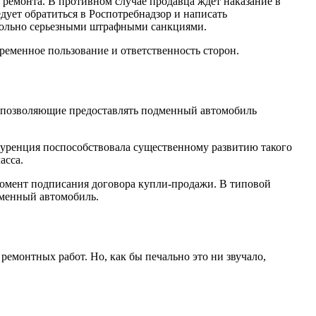
а ремонта. В противном случае продавца ждет наказание в
дует обратиться в Роспотребнадзор и написать
довольно серьезными штрафными санкциями.
ременное пользование и ответственность сторон.
, позволяющие предоставлять подменный автомобиль
нкуренция поспособствовала существенному развитию такого
асса.
 момент подписания договора купли-продажи. В типовой
дменный автомобиль.
ремонтных работ. Но, как бы печально это ни звучало,