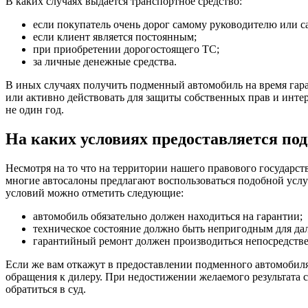
В каких случаях выдается транспортное средство:
если покупатель очень дорог самому руководителю или с
если клиент является постоянным;
при приобретении дорогостоящего ТС;
за личные денежные средства.
В иных случаях получить подменный автомобиль на время гара
или активно действовать для защиты собственных прав и инт
не один год.
На каких условиях предоставляется п
Несмотря на то что на территории нашего правового государств
многие автосалоны предлагают воспользоваться подобной услуг
условий можно отметить следующие:
автомобиль обязательно должен находиться на гарантии;
техническое состояние должно быть непригодным для да
гарантийный ремонт должен производиться непосредствен
Если же вам откажут в предоставлении подменного автомобиля
обращения к дилеру. При недостижении желаемого результата 
обратиться в суд.