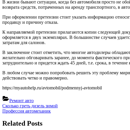
В жизни бывают ситуации, когда без автомобиля просто не обой
возврата средств, потраченных на аренду транспортного, в ав
При оформлении претензии стоит указать информацию относите
продавцу и причину отказа.
К направляемой претензии прилагаются копии следующей доку
оформляется в двух экземплярах. В большинстве случаев удаетс
затратам для салонов.
В заключение стоит отметить, что многие автодилеры обладают
желательно обговаривать заранее, до момента фактического при
затруднительно и придется ждать 45 дней, т.е. срока, в течен
В любом случае можно попробовать решить эту проблему мирным
действовать четко и правомерно.
https://myautohelp.ru/avtomobil/podmennyj-avtomobil
Ремонт авто
Навигация
Previous
Сколько греть дизель зимой
Post:
Next
Профессия автомеханик
по
Post:
записям
Related Posts