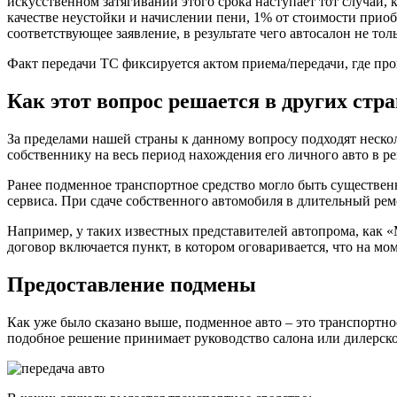
искусственном затягивании этого срока наступает тот случай, 
качестве неустойки и начислении пени, 1% от стоимости приобр
соответствующее заявление, в результате чего автосалон не т
Факт передачи ТС фиксируется актом приема/передачи, где про
Как этот вопрос решается в других стр
За пределами нашей страны к данному вопросу подходят неск
собственнику на весь период нахождения его личного авто в ре
Ранее подменное транспортное средство могло быть существен
сервиса. При сдаче собственного автомобиля в длительный рем
Например, у таких известных представителей автопрома, как 
договор включается пункт, в котором оговаривается, что на м
Предоставление подмены
Как уже было сказано выше, подменное авто – это транспортное
подобное решение принимает руководство салона или дилерско