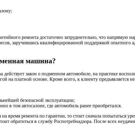
алону;
нтийного ремонта достаточно затруднительно, что напрямую нар
ересов, заручившись квалифицированной поддержкой опытного а
одменная машина?
а действует закон о подменном автомобиле, на практике восполь
ой на платной основе. Кроме всего, к клиенту предъявляется не
льнейшей безопасной эксплуатации;
но в том автосалоне, где автомобиль ранее приобретался.
 на время ремонта по гарантии, то стоит сначала попытаться у
стоит обратиться в службу Роспотребнадзора. После всех неуда