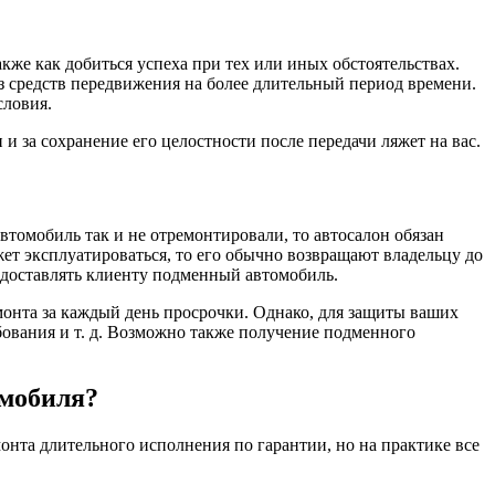
же как добиться успеха при тех или иных обстоятельствах.
з средств передвижения на более длительный период времени.
словия.
 и за сохранение его целостности после передачи ляжет на вас.
автомобиль так и не отремонтировали, то автосалон обязан
жет эксплуатироваться, то его обычно возвращают владельцу до
редоставлять клиенту подменный автомобиль.
монта за каждый день просрочки. Однако, для защиты ваших
бования и т. д. Возможно также получение подменного
омобиля?
онта длительного исполнения по гарантии, но на практике все