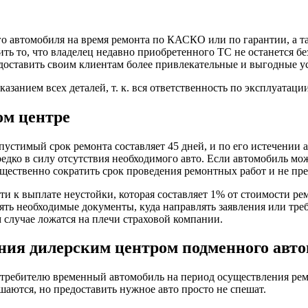
автомобиля на время ремонта по КАСКО или по гарантии, а так
 то, что владелец недавно приобретенного ТС не останется бе
доставить своим клиентам более привлекательные и выгодные у
занием всех деталей, т. к. вся ответственность по эксплуатации
ом центре
пустимый срок ремонта составляет 45 дней, и по его истечении 
редко в силу отсутствия необходимого авто. Если автомобиль мо
существенно сократить срок проведения ремонтных работ и не п
и к выплате неустойки, которая составляет 1% от стоимости ре
ять необходимые документы, куда направлять заявления или тре
 случае ложатся на плечи страховой компании.
ления дилерским центром подменного авт
потребителю временный автомобиль на период осуществления рем
шаются, но предоставить нужное авто просто не спешат.