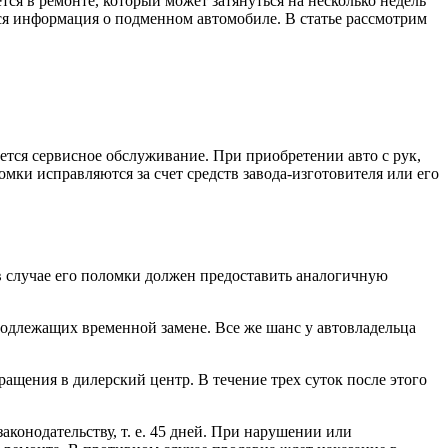
ся в ремонте, который может затянуться на несколько недель
ится информация о подменном автомобиле. В статье рассмотрим
тся сервисное обслуживание. При приобретении авто с рук,
омки исправляются за счет средств завода-изготовителя или его
 в случае его поломки должен предоставить аналогичную
, подлежащих временной замене. Все же шанс у автовладельца
ащения в дилерский центр. В течение трех суток после этого
аконодательству, т. е. 45 дней. При нарушении или