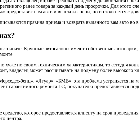
когда автовладелец вправе требовать подмену до окончания срок
етенного ранее товара за каждый день просрочки. Для этого сле
олько предоставит вам авто и выплатит пени, но и столкнется с 
писываются правила приема и возврата выданного вам авто во в
анах?
олько иначе. Крупные автосалоны имеют собственные автопарки
монте.
но хуже по своим техническим характеристикам, то сегодня ко
онт, владелец может рассчитывать на подмену более высокого кл
«Мерседес-бенц», «Ягуар», «БМВ», эта проблема устраняется на
омент гарантийного ремонта ТС, покупателю предоставляется по
 средство, которое предоставляется клиенту на срок проведения 
го центра.