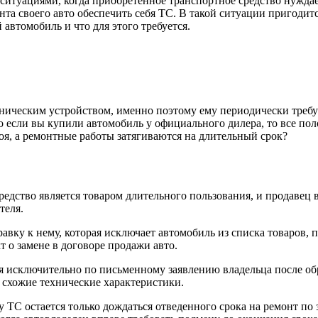
итуациями, когда приобретенное транспортное средство нуждает
монта своего авто обеспечить себя ТС. В такой ситуации пригод
автомобиль и что для этого требуется.
ническим устройством, именно поэтому ему периодически требуе
о если вы купили автомобиль у официального дилера, то все пол
роя, а ремонтные работы затягиваются на длительный срок?
редство является товаром длительного пользования, и продавец
теля.
правку к нему, которая исключает автомобиль из списка товаров
т о замене в договоре продажи авто.
я исключительно по письменному заявлению владельца после обр
 схожие технические характеристики.
 ТС остается только дождаться отведенного срока на ремонт по з