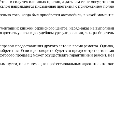
тись в силу тех или иных причин, а дать вам ее не могут, то ст
тосалон направляется письменная претензия с приложением полно
льно того, когда был приобретен автомобиль, в какой момент вы
ментации: книжки сервисного центра, наряд-заказ на выполнен
я достичь успеха в досудебном урегулировании, т. к. разбирате
 правом предоставления другого авто на время ремонта. Однако,
обретения. Если в договоре не будет это предусмотрено, то и за
ие которого продавец может осуществлять гарантийный ремонт, не
 путем, или с помощью профессиональных адвокатов отстоять пр