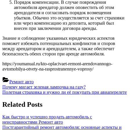
Порядок компенсации. В случае повреждения
автомобиля арендатор должен оповестить об этом
арендодателя и согласовать порядок возмещения
убытков. Обычно это осуществляется за счет страховки
или через компенсацию из депозита, который был
внесен при заключении договора аренды.
Знание и соблюдение указанных юридических аспектов
поможет избежать потенциальных конфликтов и споров
между арендатором и арендодателем, а также обеспечит
безопасность обеих сторон при аренде автомобиля.
https://youmanual.ru/kto-oplacivaet-remont-arendovannogo-
avtomobilya-otvety-na-rasprostranennye-voprosy/
Ремонт авто
Навигация
Previous
Почему мигает зеленая лампочка на газу?
Post:
Next
Полетная страховка и нужно ли её покупать при авиаперелете
по
Post:
записям
Related Posts
Как быстро и успешно продать автомобиль с
неисправностями
Ремонт авто
Постгарантийный ремонт автомобиля: основные аспекты и