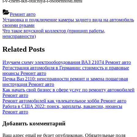
i-v-chem-ikh-otlichiya-i-osobennosti.html
Ремонт авто
Навигация
Previous
Установка и подключение камеры заднего вида на автомобиль
Post:
своими руками
по
Next
Что такое впускной коллектор (принцип работы,
записям
Post:
неисправности)
Related Posts
Изучаем схему электрооборудования ВАЗ 21074
Ремонт авто
Регистрация автомобиля в Германии: стоимость и правовые
нюансы
Ремонт авто
Печка Ваз 2110: неисправности ремонт и замена пошаговая
инструкция
Ремонт авто
Как начать свой бизнес в сфере услуг по ремонту автомобилей
Ремонт авто
Ремонт автомобилей как увлекательное хобби
Ремонт авто
Работа в США 2022: поиск, зарплаты, вакансии, нюансы
Ремонт авто
Добавить комментарий
Ваш адрес email не будет опубликован.
Обязательные поля