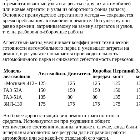
отремонтированные узлы и агрегаты с других автомобилей
или новые агрегаты и узлы из оборотного фонда (запаса).
Основное преимущество агрегатного метода — сокращается
время пребывания автомобиля в ремонте. По существу оно
равно времени, затрачиваемому на замену агрегатов и узлов,
т. е. на разборочно-сборочные работы.
Агрегатный метод увеличивает коэффициент технической
готовности автомобильного парка и уменьшает затраты на
ремонт, в результате повышается производительность
автомобильного парка и снижается себестоимость перевозок.
Модель
Коробка
Передний
З
Автомобиль
Двигатель
автомобиля
передач
мост
м
«Москвич-412»
125
125
125
125
1
ГАЗ-53А
150
150
150
150
1
ГАЗ-51А
135
80
80
135
1
ЗИЛ-130
175
175
175
175
1
Это более дорогостоящий вид ремонта транспортного
средства. Используется он при ухудшении общего
технического состояния машины, а также в случае, когда были
исчерпаны абсолютно все ресурсы для исправной работы
автомобиля или же какой-то отдельной его части.