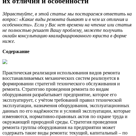
их отличия и особенности
бывают
и
Здравствуйте, в этой статье мы постараемся ответить на
в
вопрос: «Какие виды ремонта бывают и в чем их отличия и
чем
особенности». Если у Вас нет времени на чтение или статья
их
не полностью решает Вашу проблему, можете получить
отличи
онлайн консультацию квалифицированного юриста в форме
и
ниже.
особен
Содержание
Практическая реализация использования видов ремонта
восстанавливаемых механических систем реализуется в
формировании стратегий технического обслуживания и
ремонта. Стратегию проведения ремонта по видам
оборудования разрабатывает предприятие, которое его
эксплуатирует, с учётом требований правил технической
эксплуатации, назначения оборудования, эксплуатационных
данных по его надёжности и условий эксплуатации, которые
изменяются, нормативно-правовых актов по охране труда и
окружающей природной среды. Стратегия проведения
ремонта группы оборудования на предприятии может
содержать такие виды ремонта: текущий, капитальный – по