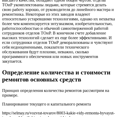
высшего качества, обладают одной общей чертой: отделы
ТОиР укомплектованы людьми, которые стремятся делать
свою работу хорошо, от руководителя до линейного мастера и
ремонтника. Некоторые из этих заводов владеют
относительно устаревшими технологиями, однако их нехватка
более чем компенсируется энтузиазмом, изобретательностью,
работоспособностью и обычной самоотверженной работой
сотрудников отделов ТОиР. В конечном счете добавление
высоких технологий сделает их еще более эффективными. И
если сотрудники отделов ТОиР деморализованы и чувствуют
себя недооцененными, показатели технического
обслуживания будут плохими, неважно, сколько
программного обеспечения или новых инструментов
закупается.
Определение количества и стоимости
ремонтов основных средств
Принцип определения количества ремонтов рассмотрим на
примере.
Планирование текущего и капитального ремонта
https://selmay.ru/vozvrat-tovarov/8003-kakie-vidy-remonta-byvayut-