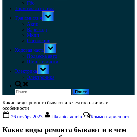
menu
Гбо
Тормозная система
Toggle
Трансмиссия
sub-
menu
Акпп
Вариатор
Мкпп
Сцепление
Toggle
Ходовая часть
sub-
menu
Подвеска авто
Шины и диски
Toggle
Электрика
sub-
menu
Электроника
Toggle
search
Найти:
form
Какие виды ремонта бывают и в чем их отличия и
особенности
Posted
By
к
26 ноября 2023
likeauto_admin
Комментариев
нет
on
записи
Какие
Какие виды ремонта бывают и в чем
виды
ремонт