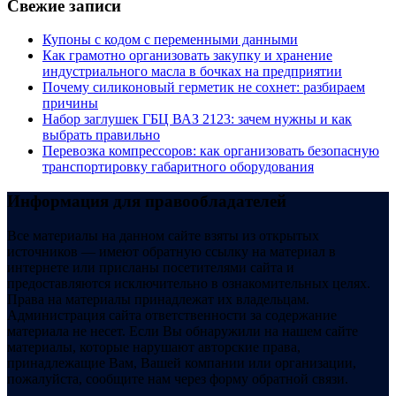
Свежие записи
Купоны c кодом с переменными данными
Как грамотно организовать закупку и хранение
индустриального масла в бочках на предприятии
Почему силиконовый герметик не сохнет: разбираем
причины
Набор заглушек ГБЦ ВАЗ 2123: зачем нужны и как
выбрать правильно
Перевозка компрессоров: как организовать безопасную
транспортировку габаритного оборудования
Информация для правообладателей
Все материалы на данном сайте взяты из открытых
источников — имеют обратную ссылку на материал в
интернете или присланы посетителями сайта и
предоставляются исключительно в ознакомительных целях.
Права на материалы принадлежат их владельцам.
Администрация сайта ответственности за содержание
материала не несет. Если Вы обнаружили на нашем сайте
материалы, которые нарушают авторские права,
принадлежащие Вам, Вашей компании или организации,
пожалуйста, сообщите нам через форму обратной связи.