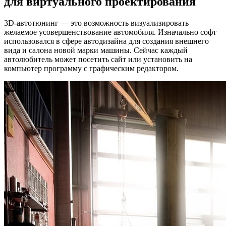
для виртуального проектирования
удобны
програ
3D-автотюнинг — это возможность визуализировать
для
желаемое усовершенствование автомобиля. Изначально софт
виртуа
использовался в сфере автодизайна для создания внешнего
проект
вида и салона новой марки машины. Сейчас каждый
автолюбитель может посетить сайт или установить на
компьютер программу с графическим редактором.