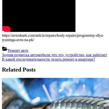
https://avtoshark.com/article/repairs/body-repairs/programmy-dlya-
tyuninga-avto-na-pk/
Ремонт авто
Навигация
Previous
Задняя подвеска автомобиля: что это, устройство, как работает
Post:
Next
В какой последовательности делать ремонт в квартире?
по
Post:
записям
Related Posts