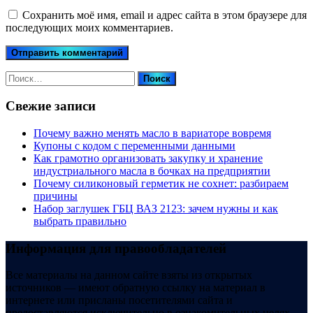
Сохранить моё имя, email и адрес сайта в этом браузере для
последующих моих комментариев.
Найти:
Свежие записи
Почему важно менять масло в вариаторе вовремя
Купоны c кодом с переменными данными
Как грамотно организовать закупку и хранение
индустриального масла в бочках на предприятии
Почему силиконовый герметик не сохнет: разбираем
причины
Набор заглушек ГБЦ ВАЗ 2123: зачем нужны и как
выбрать правильно
Информация для правообладателей
Все материалы на данном сайте взяты из открытых
источников — имеют обратную ссылку на материал в
интернете или присланы посетителями сайта и
предоставляются исключительно в ознакомительных целях.