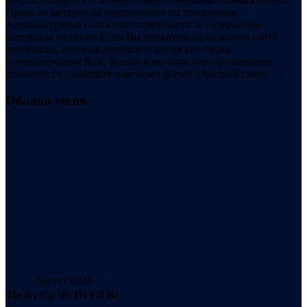
Права на материалы принадлежат их владельцам.
Администрация сайта ответственности за содержание
материала не несет. Если Вы обнаружили на нашем сайте
материалы, которые нарушают авторские права,
принадлежащие Вам, Вашей компании или организации,
пожалуйста, сообщите нам через форму обратной связи.
Облако тегов
Август 2026
Пн
Вт
Ср
Чт
Пт
Сб
Вс