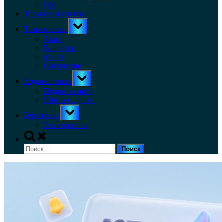
menu
Гбо
Тормозная система
Toggle
Трансмиссия
sub-
menu
Акпп
Вариатор
Мкпп
Сцепление
Toggle
Ходовая часть
sub-
menu
Подвеска авто
Шины и диски
Toggle
Электрика
sub-
menu
Электроника
Toggle
search
Найти:
form