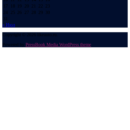
17
18
19
20
21
22
23
24
25
26
27
28
29
30
31
« Июл
Copyright © 2026 likeauto.ru.
Powered by
PressBook Media WordPress theme