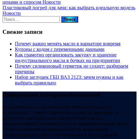
ценами и спросом
Новости
Пластиковый погреб для дачи: как выбрать идеальную модель
Новости
Найти:
Свежие записи
Почему важно менять масло в вариаторе вовремя
Купоны c кодом с переменными данными
Как грамотно организовать закупку и хранение
индустриального масла в бочках на предприятии
Почему силиконовый герметик не сохнет: разбираем
причины
Набор заглушек ГБЦ ВАЗ 2123: зачем нужны и как
выбрать правильно
Информация для правообладателей
Все материалы на данном сайте взяты из открытых
источников — имеют обратную ссылку на материал в
интернете или присланы посетителями сайта и
предоставляются исключительно в ознакомительных целях.
Права на материалы принадлежат их владельцам.
Администрация сайта ответственности за содержание