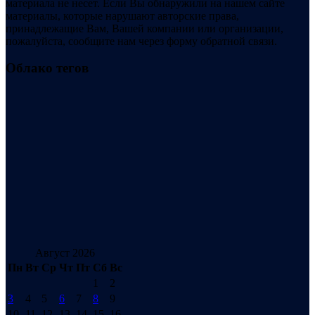
материала не несет. Если Вы обнаружили на нашем сайте
материалы, которые нарушают авторские права,
принадлежащие Вам, Вашей компании или организации,
пожалуйста, сообщите нам через форму обратной связи.
Облако тегов
Август 2026
Пн
Вт
Ср
Чт
Пт
Сб
Вс
1
2
3
4
5
6
7
8
9
10
11
12
13
14
15
16