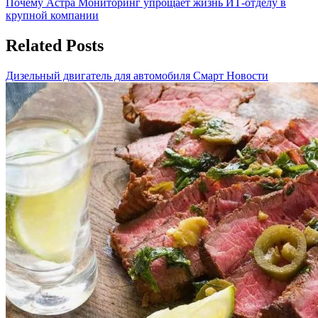
Post:
Next
Почему Астра Мониторинг упрощает жизнь ИТ‑отделу в
по
Post:
крупной компании
записям
Related Posts
Дизельный двигатель для автомобиля Смарт
Новости