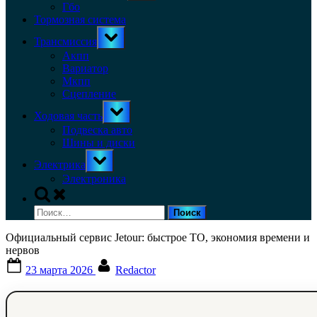
menu
Гбо
Тормозная система
Toggle
Трансмиссия
sub-
menu
Акпп
Вариатор
Мкпп
Сцепление
Toggle
Ходовая часть
sub-
menu
Подвеска авто
Шины и диски
Toggle
Электрика
sub-
menu
Электроника
Toggle
search
Найти:
form
Официальный сервис Jetour: быстрое ТО, экономия времени и
нервов
Posted
By
23 марта 2026
Redactor
on