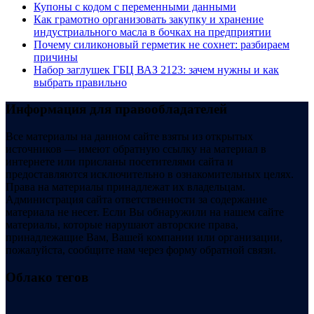
Купоны c кодом с переменными данными
Как грамотно организовать закупку и хранение
индустриального масла в бочках на предприятии
Почему силиконовый герметик не сохнет: разбираем
причины
Набор заглушек ГБЦ ВАЗ 2123: зачем нужны и как
выбрать правильно
Информация для правообладателей
Все материалы на данном сайте взяты из открытых
источников — имеют обратную ссылку на материал в
интернете или присланы посетителями сайта и
предоставляются исключительно в ознакомительных целях.
Права на материалы принадлежат их владельцам.
Администрация сайта ответственности за содержание
материала не несет. Если Вы обнаружили на нашем сайте
материалы, которые нарушают авторские права,
принадлежащие Вам, Вашей компании или организации,
пожалуйста, сообщите нам через форму обратной связи.
Облако тегов