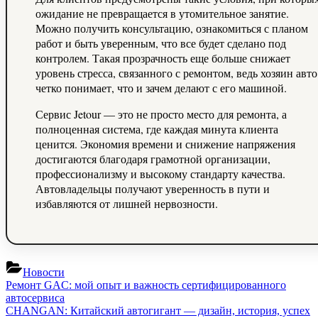
ожидание не превращается в утомительное занятие.
Можно получить консультацию, ознакомиться с планом
работ и быть уверенным, что все будет сделано под
контролем. Такая прозрачность еще больше снижает
уровень стресса, связанного с ремонтом, ведь хозяин авто
четко понимает, что и зачем делают с его машиной.
Сервис Jetour — это не просто место для ремонта, а
полноценная система, где каждая минута клиента
ценится. Экономия времени и снижение напряжения
достигаются благодаря грамотной организации,
профессионализму и высокому стандарту качества.
Автовладельцы получают уверенность в пути и
избавляются от лишней нервозности.
Новости
Навигация
Previous
Ремонт GAC: мой опыт и важность сертифицированного
Post:
автосервиса
по
Next
CHANGAN: Китайский автогигант — дизайн, история, успех