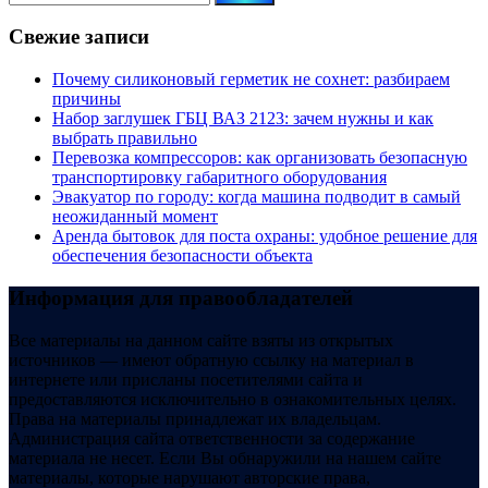
Свежие записи
Почему силиконовый герметик не сохнет: разбираем
причины
Набор заглушек ГБЦ ВАЗ 2123: зачем нужны и как
выбрать правильно
Перевозка компрессоров: как организовать безопасную
транспортировку габаритного оборудования
Эвакуатор по городу: когда машина подводит в самый
неожиданный момент
Аренда бытовок для поста охраны: удобное решение для
обеспечения безопасности объекта
Информация для правообладателей
Все материалы на данном сайте взяты из открытых
источников — имеют обратную ссылку на материал в
интернете или присланы посетителями сайта и
предоставляются исключительно в ознакомительных целях.
Права на материалы принадлежат их владельцам.
Администрация сайта ответственности за содержание
материала не несет. Если Вы обнаружили на нашем сайте
материалы, которые нарушают авторские права,