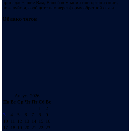
принадлежащие Вам, Вашей компании или организации,
пожалуйста, сообщите нам через форму обратной связи.
Облако тегов
Август 2026
Пн
Вт
Ср
Чт
Пт
Сб
Вс
1
2
3
4
5
6
7
8
9
10
11
12
13
14
15
16
17
18
19
20
21
22
23