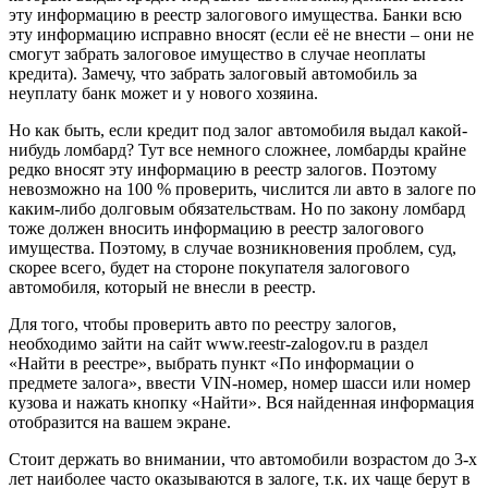
эту информацию в реестр залогового имущества. Банки всю
эту информацию исправно вносят (если её не внести – они не
смогут забрать залоговое имущество в случае неоплаты
кредита). Замечу, что забрать залоговый автомобиль за
неуплату банк может и у нового хозяина.
Но как быть, если кредит под залог автомобиля выдал какой-
нибудь ломбард? Тут все немного сложнее, ломбарды крайне
редко вносят эту информацию в реестр залогов. Поэтому
невозможно на 100 % проверить, числится ли авто в залоге по
каким-либо долговым обязательствам. Но по закону ломбард
тоже должен вносить информацию в реестр залогового
имущества. Поэтому, в случае возникновения проблем, суд,
скорее всего, будет на стороне покупателя залогового
автомобиля, который не внесли в реестр.
Для того, чтобы проверить авто по реестру залогов,
необходимо зайти на сайт www.reestr-zalogov.ru в раздел
«Найти в реестре», выбрать пункт «По информации о
предмете залога», ввести VIN-номер, номер шасси или номер
кузова и нажать кнопку «Найти». Вся найденная информация
отобразится на вашем экране.
Стоит держать во внимании, что автомобили возрастом до 3-х
лет наиболее часто оказываются в залоге, т.к. их чаще берут в