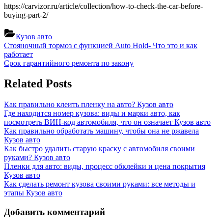
https://carvizor.ru/article/collection/how-to-check-the-car-before-
buying-part-2/
Кузов авто
Навигация
Previous
Стояночный тормоз с функцией Auto Hold- Что это и как
Post:
работает
по
Next
Срок гарантийного ремонта по закону
записям
Post:
Related Posts
Как правильно клеить пленку на авто?
Кузов авто
Где находится номер кузова: виды и марки авто, как
посмотреть ВИН-код автомобиля, что он означает
Кузов авто
Как правильно обработать машину, чтобы она не ржавела
Кузов авто
Как быстро удалить старую краску с автомобиля своими
руками?
Кузов авто
Пленки для авто: виды, процесс обклейки и цена покрытия
Кузов авто
Как сделать ремонт кузова своими руками: все методы и
этапы
Кузов авто
Добавить комментарий