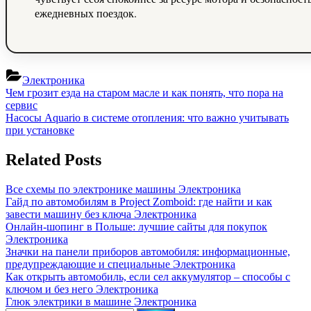
ежедневных поездок.
Электроника
Навигация
Previous
Чем грозит езда на старом масле и как понять, что пора на
Post:
сервис
по
Next
Насосы Aquario в системе отопления: что важно учитывать
записям
Post:
при установке
Related Posts
Все схемы по электронике машины
Электроника
Гайд по автомобилям в Project Zomboid: где найти и как
завести машину без ключа
Электроника
Онлайн-шопинг в Польше: лучшие сайты для покупок
Электроника
Значки на панели приборов автомобиля: информационные,
предупреждающие и специальные
Электроника
Как открыть автомобиль, если сел аккумулятор – способы с
ключом и без него
Электроника
Глюк электрики в машине
Электроника