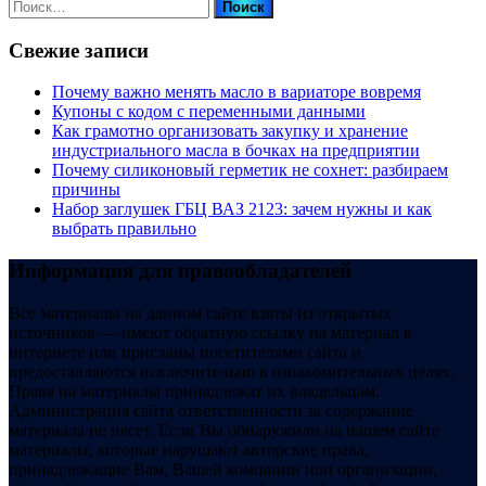
Найти:
Свежие записи
Почему важно менять масло в вариаторе вовремя
Купоны c кодом с переменными данными
Как грамотно организовать закупку и хранение
индустриального масла в бочках на предприятии
Почему силиконовый герметик не сохнет: разбираем
причины
Набор заглушек ГБЦ ВАЗ 2123: зачем нужны и как
выбрать правильно
Информация для правообладателей
Все материалы на данном сайте взяты из открытых
источников — имеют обратную ссылку на материал в
интернете или присланы посетителями сайта и
предоставляются исключительно в ознакомительных целях.
Права на материалы принадлежат их владельцам.
Администрация сайта ответственности за содержание
материала не несет. Если Вы обнаружили на нашем сайте
материалы, которые нарушают авторские права,
принадлежащие Вам, Вашей компании или организации,