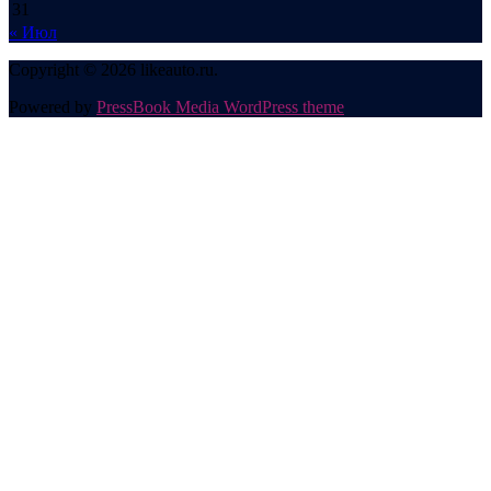
31
« Июл
Copyright © 2026 likeauto.ru.
Powered by
PressBook Media WordPress theme