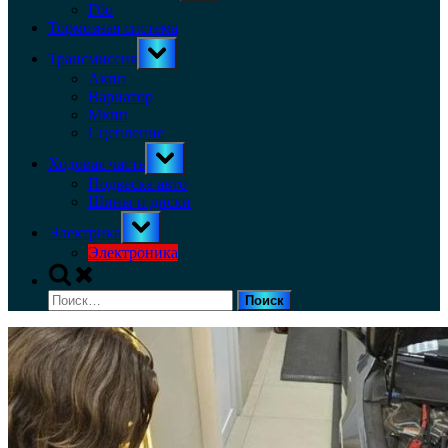
menu
Гбо
Тормозная система
Toggle
Трансмиссия
sub-
menu
Акпп
Вариатор
Мкпп
Сцепление
Toggle
Ходовая часть
sub-
menu
Подвеска авто
Шины и диски
Toggle
Электрика
sub-
menu
Электроника
Toggle
search
Найти:
form