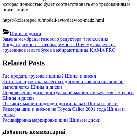
которая полностью будет соответствовать его требованиям и
пожеланиям.
https://kolesospec.ru/modeli-avto/daewoo-matiz.html
Шины и диски
Навигация
Previous
Замена мембраны газового редуктора 4 поколения
Post:
Next
Когда ходимость – необходимость. Почему владельцы
по
Post:
грузовиков и автобусов выбирают шины KAMA PRO
записям
Related Posts
Где продать грузовые шины?
Шины и диски
Что такое прокатка колёсных дисков и как она правильно
выполняется
Шины и диски
Подключение диска виртуальной машины в качестве сетевого
Шины и диски
От каких машин подходят диски на ваз
Шины и диски
Размеры шин и дисков на Toyota Celica 2001 года
Шины и
диски
Расшифровка маркировки шин
Шины и диски
Добавить комментарий