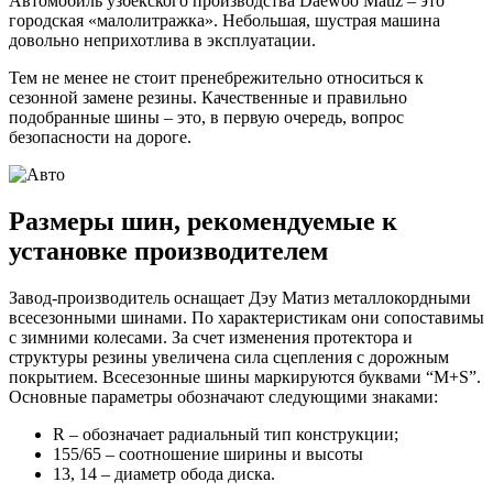
Автомобиль узбекского производства Daewoo Matiz – это
городская «малолитражка». Небольшая, шустрая машина
довольно неприхотлива в эксплуатации.
Тем не менее не стоит пренебрежительно относиться к
сезонной замене резины. Качественные и правильно
подобранные шины – это, в первую очередь, вопрос
безопасности на дороге.
Размеры шин, рекомендуемые к
установке производителем
Завод-производитель оснащает Дэу Матиз металлокордными
всесезонными шинами. По характеристикам они сопоставимы
с зимними колесами. За счет изменения протектора и
структуры резины увеличена сила сцепления с дорожным
покрытием. Всесезонные шины маркируются буквами “M+S”.
Основные параметры обозначают следующими знаками:
R – обозначает радиальный тип конструкции;
155/65 – соотношение ширины и высоты
13, 14 – диаметр обода диска.