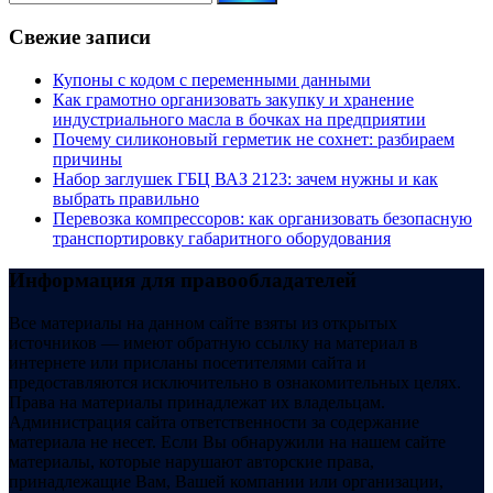
Свежие записи
Купоны c кодом с переменными данными
Как грамотно организовать закупку и хранение
индустриального масла в бочках на предприятии
Почему силиконовый герметик не сохнет: разбираем
причины
Набор заглушек ГБЦ ВАЗ 2123: зачем нужны и как
выбрать правильно
Перевозка компрессоров: как организовать безопасную
транспортировку габаритного оборудования
Информация для правообладателей
Все материалы на данном сайте взяты из открытых
источников — имеют обратную ссылку на материал в
интернете или присланы посетителями сайта и
предоставляются исключительно в ознакомительных целях.
Права на материалы принадлежат их владельцам.
Администрация сайта ответственности за содержание
материала не несет. Если Вы обнаружили на нашем сайте
материалы, которые нарушают авторские права,
принадлежащие Вам, Вашей компании или организации,